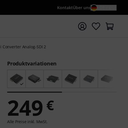
Kontakt
Über uns
DE / €
e mit Suchwort {searchTerm} starten
i Converter Analog-SDI 2
Produktvariationen
249
€
Alle Preise inkl. MwSt.