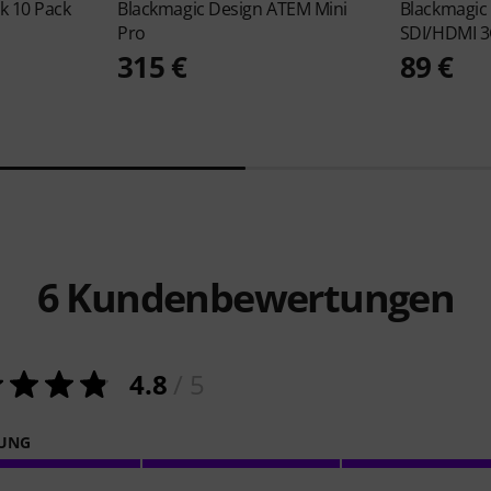
k 10 Pack
Blackmagic Design
ATEM Mini
Blackmagic
Pro
SDI/HDMI 
315 €
89 €
6
Kundenbewertungen
4.8
/ 5
NUNG