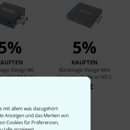
5%
5%
KAUFTEN
KAUFTEN
agic Design MC
Blackmagic Design Mini
ct. SDI/HDMI 3G
Converter Audio to SDI 2
66 €
249 €
is mit allem was dazugehört
rte Anzeigen und das Merken von
von Cookies für Präferenzen,
u (
alle anzeigen
).