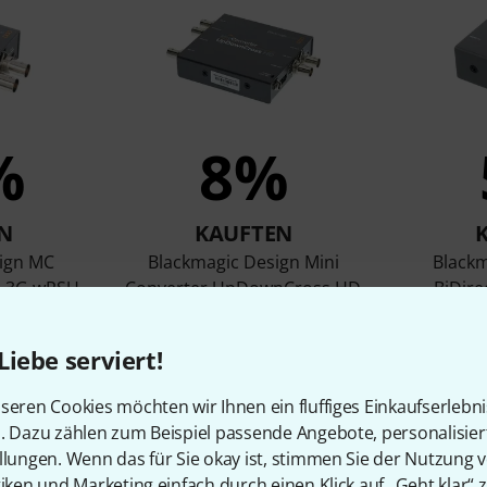
%
8%
N
KAUFTEN
ign MC
Blackmagic Design Mini
Blackm
I 3G wPSU
Converter UpDownCross HD
BiDire
169 €
Liebe serviert!
seren Cookies möchten wir Ihnen ein fluffiges Einkaufserlebn
Vergleichen
n. Dazu zählen zum Beispiel passende Angebote, personalisie
llungen. Wenn das für Sie okay ist, stimmen Sie der Nutzung 
tiken und Marketing einfach durch einen Klick auf „Geht klar“ z