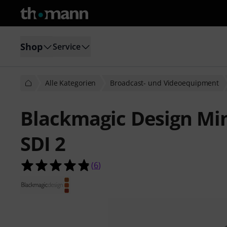
Shop
Service
Alle Kategorien
Broadcast- und Videoequipment
Blackmagic Design Min
SDI 2
4.8 von 5 Sternen aus 6 Kundenbe
(
6
)