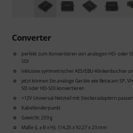
Converter
perfekt zum Konvertieren von analogen HD- oder S
SDI
inklusive symmetrischer AES/EBU-Klinkenbuchse u
jetzt können Sie analoge Geräte wie Betacam SP, 
SD oder HD-SDI konvertieren
+12V Universal-Netzteil mit Steckeradaptern passen
Kabelbinderpunkt
Gewicht: 259 g
Maße (L x B x H): 114,25 x 92,27 x 23 mm