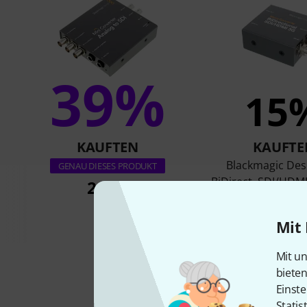
39%
15
KAUFTEN
KAUFTE
Blackmagic Des
GENAU DIESES PRODUKT
BiDirect. SDI/HDM
249 €
89 €
Mit 
Mit un
biete
Einste
Statis