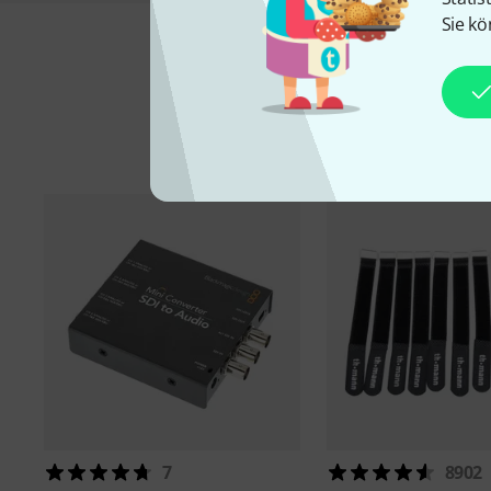
Sie kö
7
8902