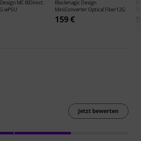
 Design
MC BiDirect.
Blackmagic Design
Bl
3G wPSU
MiniConverter Optical Fiber12G
SD
159 €
5
-
Jetzt bewerten