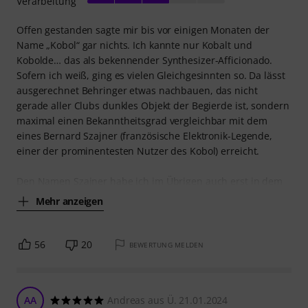
Verarbeitung
Offen gestanden sagte mir bis vor einigen Monaten der
Name „Kobol“ gar nichts. Ich kannte nur Kobalt und
Kobolde… das als bekennender Synthesizer-Afficionado.
Sofern ich weiß, ging es vielen Gleichgesinnten so. Da lässt
ausgerechnet Behringer etwas nachbauen, das nicht
gerade aller Clubs dunkles Objekt der Begierde ist, sondern
maximal einen Bekanntheitsgrad vergleichbar mit dem
eines Bernard Szajner (französische Elektronik-Legende,
einer der prominentesten Nutzer des Kobol) erreicht.
Den Namen Szajner habe ich im Übrigen auch erst in dem
Mehr anzeigen
56
20
BEWERTUNG MELDEN
AA
Andreas aus Ü. 21.01.2024