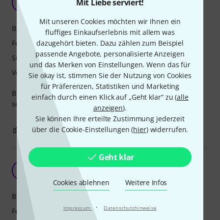
Mit Liebe serviert!
T
Thorsten303 09.12.2023
Mit unseren Cookies möchten wir Ihnen ein
Bedienung
fluffiges Einkaufserlebnis mit allem was
Features
dazugehört bieten. Dazu zählen zum Beispiel
passende Angebote, personalisierte Anzeigen
Sound
und das Merken von Einstellungen. Wenn das für
Verarbeitung
Sie okay ist, stimmen Sie der Nutzung von Cookies
für Präferenzen, Statistiken und Marketing
Bin echt begeistert vom Sound. Verarbeitung ist top. Klingt
einfach durch einen Klick auf „Geht klar“ zu (
alle
sehr frisch. Hat viel Bass und ist gut zu bedienen.
anzeigen
).
Sie können Ihre erteilte Zustimmung jederzeit
6
über die Cookie-Einstellungen (
2
hier
) widerrufen.
BEWERTUNG MELDEN
Geht klar
Bezahlbare, analoge Spielwiese
M
MoogMuse 31.01.2025
Cookies ablehnen
Weitere Infos
Bedienung
·
Impressum
Datenschutzhinweise
Features