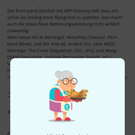
Das front panel (ähnlich mit ARP Odyssey) lädt dazu ein,
schon am Anfang einer Klangreise zu patchen. Das macht
auch die etwas flaue Bedienungsanleitung nicht wirklich
notwendig.
Mein Setup mit 3x Behringer: MonoPoly (Tastatur, Pitch
bend Wheel, und der eine od. andere Osc. über MIDI),
Behringer The Crave (Sequencer, OSC, LFO), und Moog
DFAM (Sequencer, multiple Percussion Sounds, etc.)
Vor der Endstufe Dreadbox Darkness (faszinierendes
Hallgerät).
Mit Drone - Sounds und einem 8-steps Rhythmus vom Moog
DFAM, und dem Hall begann ich meine 1te
Mehr anzeigen
3
0
BEWERTUNG MELDEN
Sehr guter Sound