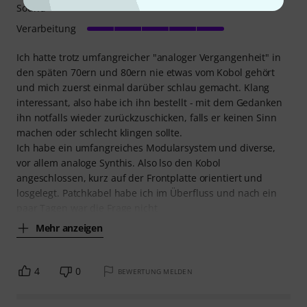
Sound
Verarbeitung
Ich hatte trotz umfangreicher "analoger Vergangenheit" in
den späten 70ern und 80ern nie etwas vom Kobol gehört
und mich zuerst einmal darüber schlau gemacht. Klang
interessant, also habe ich ihn bestellt - mit dem Gedanken
ihn notfalls wieder zurückzuschicken, falls er keinen Sinn
machen oder schlecht klingen sollte.
Ich habe ein umfangreiches Modularsystem und diverse,
vor allem analoge Synthis. Also lso den Kobol
angeschlossen, kurz auf der Frontplatte orientiert und
losgelegt. Patchkabel habe ich im Überfluss und nach ein
paar Tagen war die Frage nicht
Mehr anzeigen
4
0
BEWERTUNG MELDEN