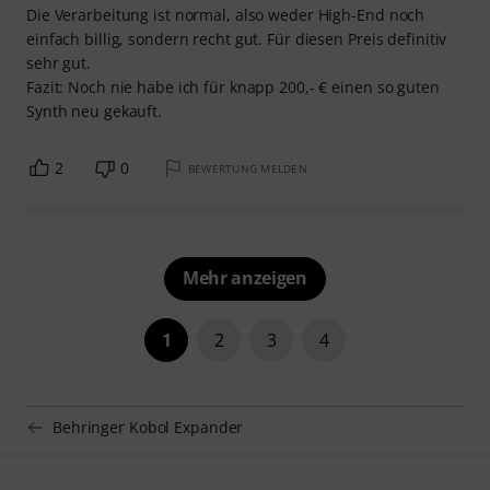
Die Verarbeitung ist normal, also weder High-End noch
einfach billig, sondern recht gut. Für diesen Preis definitiv
sehr gut.
Fazit: Noch nie habe ich für knapp 200,- € einen so guten
Synth neu gekauft.
2
0
BEWERTUNG MELDEN
Mehr anzeigen
1
2
3
4
Behringer Kobol Expander