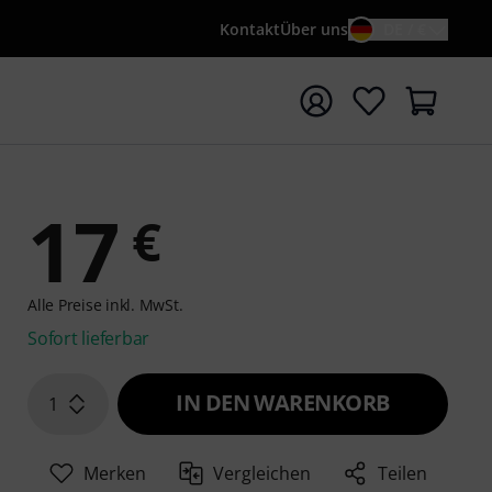
Kontakt
Über uns
DE / €
e mit Suchwort {searchTerm} starten
17
€
Alle Preise inkl. MwSt.
Sofort lieferbar
IN DEN WARENKORB
1
Merken
Vergleichen
Teilen