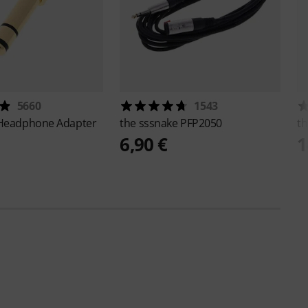
5660
1543
Headphone Adapter
the sssnake
PFP2050
th
6,90 €
1