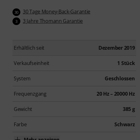
30 Tage Money-Back-Garantie
30
3 Jahre Thomann Garantie
3
Erhältlich seit
Dezember 2019
Verkaufseinheit
1 Stück
System
Geschlossen
Frequenzgang
20 Hz – 20000 Hz
Gewicht
385 g
Farbe
Schwarz
Mehr anzeigen