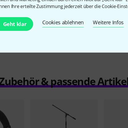
9,80 €
nnen Ihre erteilte Zustimmung jederzeit über die Cookie-Einst
Cookies ablehnen
Weitere Infos
Geht klar
Vergleichen
Zubehör & passende Artike