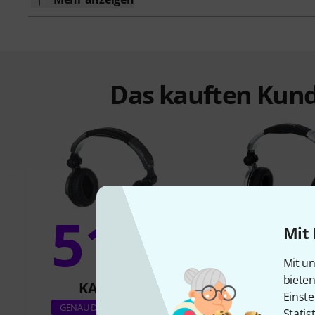
Das kauften Kund
51%
Mit 
16
Mit un
biete
KAUFTEN
KAUFTE
Einste
the t.bone TD
GENAU DIESES PRODUKT
Statis