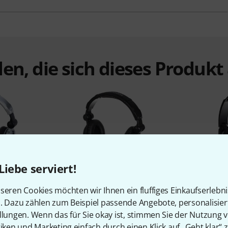
en, die sich dieses Produk
Liebe serviert!
%
6%
seren Cookies möchten wir Ihnen ein fluffiges Einkaufserlebn
n. Dazu zählen zum Beispiel passende Angebote, personalisie
N
KAUFTEN
llungen. Wenn das für Sie okay ist, stimmen Sie der Nutzung 
J 1000
Behringer HC 200
Fun G
tiken und Marketing einfach durch einen Klick auf „Geht klar“ z