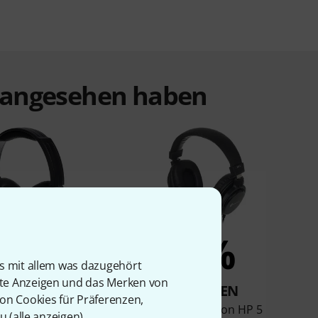
t angesehen haben
6%
5%
is mit allem was dazugehört
rte Anzeigen und das Merken von
KAUFTEN
KAUFTEN
von Cookies für Präferenzen,
eneration HP-7
Fun Generation HP 5
u (
alle anzeigen
).