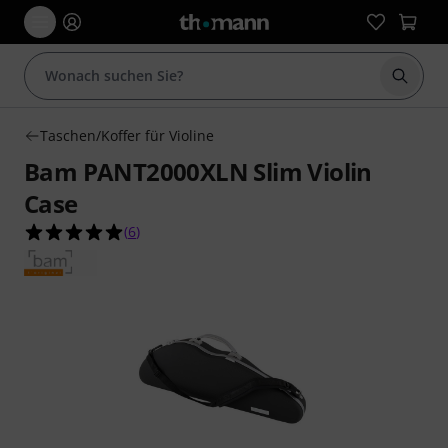
Suche 
Taschen/Koffer für Violine
Bam PANT2000XLN Slim Violin
Case
5.0 von 5 Sternen aus 6 Kundenbewertungen
(
6
)