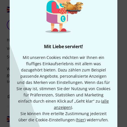
Original zeigen
Qualität!
L
Leshen 16.11.2021
Handling
Mit Liebe serviert!
Verarbeitung
Stabilität
Mit unseren Cookies möchten wir Ihnen ein
fluffiges Einkaufserlebnis mit allem was
Wunderschön, elegant, aus hochwertigen Materialien
dazugehört bieten. Dazu zählen zum Beispiel
gefertigt und federleicht! Bequeme Gurte, vermittelt ein
passende Angebote, personalisierte Anzeigen
sehr sicheres Gefühl. Absolut empfehlenswert!
und das Merken von Einstellungen. Wenn das für
Sie okay ist, stimmen Sie der Nutzung von Cookies
für Präferenzen, Statistiken und Marketing
2
0
BEWERTUNG MELDEN
einfach durch einen Klick auf „Geht klar“ zu (
alle
anzeigen
).
Sie können Ihre erteilte Zustimmung jederzeit
Original zeigen
über die Cookie-Einstellungen (
hier
) widerrufen.