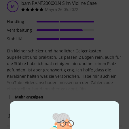
bam PANT2000XLN Slim Violine Case
M
Mayra 26.05.2022
Handling
Verarbeitung
Stabilität
Ein kleiner schicker und handlicher Geigenkasten.
Superleicht und praktisch. Es passen 2 Bögen rein, auch für
die Stütze habe ich nach einigem hin und her einen Platz
gefunden. Ist aber grenzwertig eng. Ich hoffe ,dass die
Karabiner halten was sie versprechen. Habe mir auch ein
YouTube Video anschauen müssen um den Zahlencode
einzustellen, hat dann aber geklappt. Bin
Mehr anzeigen
1
0
BEWERTUNG MELDEN