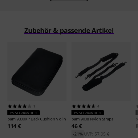
Zubehör & passende Artikel
1
4
PASST GARANTIERT
PASST GARANTIERT
bam
9300XP Back Cushion Violin
bam
9008 Nylon Straps
114 €
46 €
-21%
UVP: 57,95 €