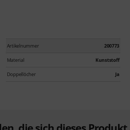
Artikelnummer
200773
Material
Kunststoff
Doppellöcher
Ja
en, die sich dieses Produk