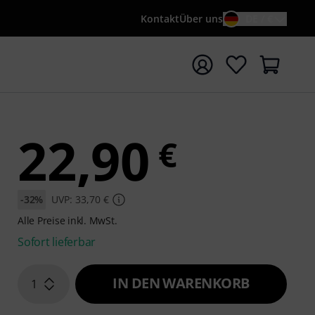
Kontakt
Über uns
DE / €
e mit Suchwort {searchTerm} starten
22,90
€
-32%
UVP: 33,70 €
Alle Preise inkl. MwSt.
Sofort lieferbar
IN DEN WARENKORB
1