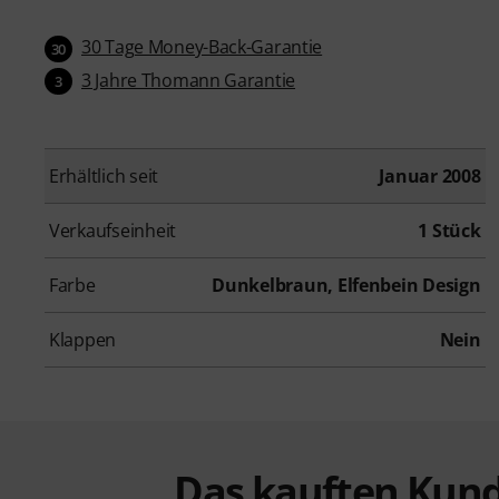
30 Tage Money-Back-Garantie
30
3 Jahre Thomann Garantie
3
Erhältlich seit
Januar 2008
Verkaufseinheit
1 Stück
Farbe
Dunkelbraun, Elfenbein Design
Klappen
Nein
Das kauften Kund