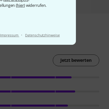
ellungen (
hier
) widerrufen.
·
Impressum
Datenschutzhinweise
Jetzt bewerten