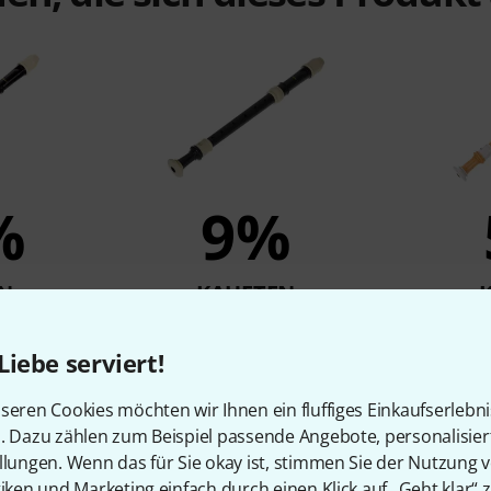
%
9%
N
KAUFTEN
ony Alto
Thomann TRA-31B Alto
Yamaha
r
Recorder
Re
Liebe serviert!
12,50 €
seren Cookies möchten wir Ihnen ein fluffiges Einkaufserlebn
n. Dazu zählen zum Beispiel passende Angebote, personalisie
llungen. Wenn das für Sie okay ist, stimmen Sie der Nutzung 
Vergleichen
tiken und Marketing einfach durch einen Klick auf „Geht klar“ z