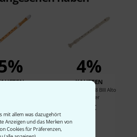
5%
4%
KAUFTEN
KAUFTEN
 YRA-402B Alto
Yamaha YRA-28 BIII Alto
corder Eco
Recorder
31,50 €
26 €
is mit allem was dazugehört
rte Anzeigen und das Merken von
von Cookies für Präferenzen,
u (
alle anzeigen
).