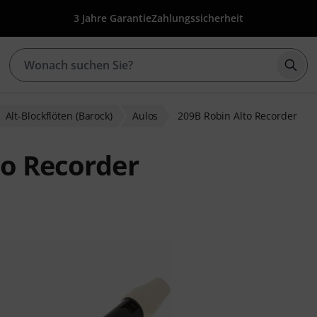
3 Jahre Garantie
Zahlungssicherheit
Such
Alt-Blockflöten (Barock)
Aulos
209B Robin Alto Recorder
to Recorder
ewertungen