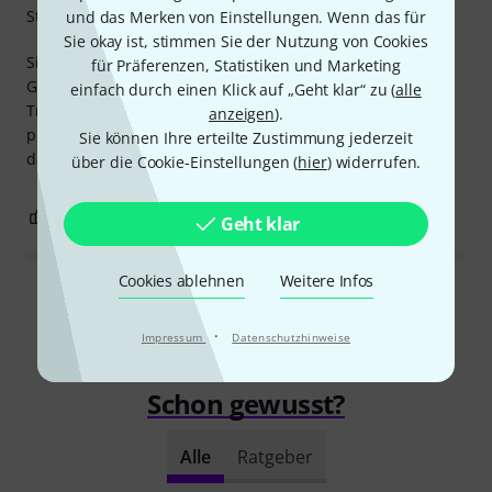
Stabilität
und das Merken von Einstellungen. Wenn das für
Sie okay ist, stimmen Sie der Nutzung von Cookies
Sieht gut aus, mit großzügigen Fächern für Schulterstütze,
für Präferenzen, Statistiken und Marketing
Gurte etc. und wirklich robusten Gurten mit vielen
einfach durch einen Klick auf „Geht klar“ zu (
alle
Tragemöglichkeiten in verschiedenen Positionen. Ein
anzeigen
).
praktisches Anti-Feuchtigkeits-Set ist ebenfalls enthalten,
Sie können Ihre erteilte Zustimmung jederzeit
das in feuchteren Umgebungen sicher nützlich ist.
über die Cookie-Einstellungen (
hier
) widerrufen.
1
0
BEWERTUNG MELDEN
Geht klar
Cookies ablehnen
Weitere Infos
Alle Bewertungen lesen
·
Impressum
Datenschutzhinweise
Schon gewusst?
Alle
Ratgeber