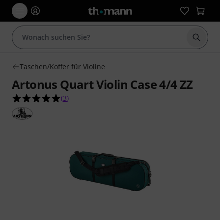
Suche 
Taschen/Koffer für Violine
Artonus Quart Violin Case 4/4 ZZ
5.0 von 5 Sternen aus 3 Kundenbewertungen
(
3
)