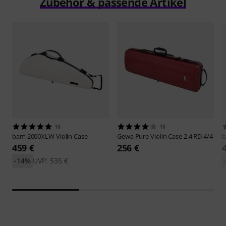
Zubehör & passende Artikel
18
18
bam
2000XLW Violin Case
Gewa
Pure Violin Case 2.4 RD 4/4
459 €
256 €
-14%
UVP: 535 €