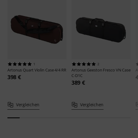
1
2
Artonus
Quart Violin Case 4/4 RR
Artonus
Geeston Fresco VN Case
A
C-D1C
398 €
389 €
Vergleichen
Vergleichen