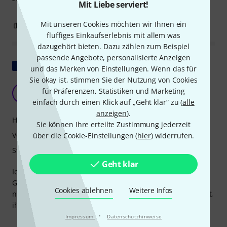
Mit Liebe serviert!
Mit unseren Cookies möchten wir Ihnen ein
2
0
BEWERTUNG MELDEN
fluffiges Einkaufserlebnis mit allem was
dazugehört bieten. Dazu zählen zum Beispiel
passende Angebote, personalisierte Anzeigen
Original zeigen
und das Merken von Einstellungen. Wenn das für
Sie okay ist, stimmen Sie der Nutzung von Cookies
Nicht verstanden
für Präferenzen, Statistiken und Marketing
A
Anonym 17.03.2016
einfach durch einen Klick auf „Geht klar“ zu (
alle
anzeigen
).
Handling
Sie können Ihre erteilte Zustimmung jederzeit
Verarbeitung
über die Cookie-Einstellungen (
hier
) widerrufen.
Stabilität
Geht klar
Ich habe die Beschreibung nicht verstanden. Es ist nur ein
Gurt zum Aufhängen des Cellokoffers. Für mich völlig
Cookies ablehnen
Weitere Infos
nutzlos. Da er nicht defekt war, habe ich mich nicht getraut,
ihn zurückzuschicken.
·
Impressum
Datenschutzhinweise