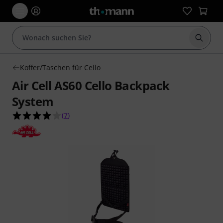
Suche 
Koffer/Taschen für Cello
Air Cell AS60 Cello Backpack
System
4.0 von 5 Sternen aus 7 Kundenbewertungen
(
7
)