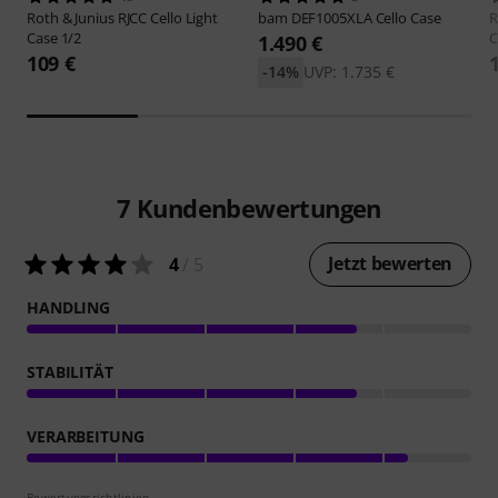
Roth & Junius
RJCC Cello Light
bam
DEF1005XLA Cello Case
R
Case 1/2
C
1.490 €
109 €
-14%
UVP: 1.735 €
7
Kundenbewertungen
Jetzt bewerten
4
/ 5
HANDLING
STABILITÄT
VERARBEITUNG
Bewertungsrichtlinien