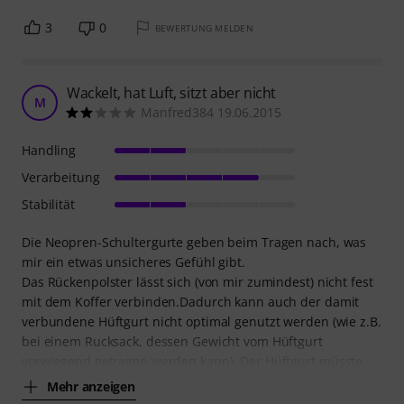
3
0
BEWERTUNG MELDEN
Wackelt, hat Luft, sitzt aber nicht
M
Manfred384 19.06.2015
Handling
Verarbeitung
Stabilität
Die Neopren-Schultergurte geben beim Tragen nach, was
mir ein etwas unsicheres Gefühl gibt.
Das Rückenpolster lässt sich (von mir zumindest) nicht fest
mit dem Koffer verbinden.Dadurch kann auch der damit
verbundene Hüftgurt nicht optimal genutzt werden (wie z.B.
bei einem Rucksack, dessen Gewicht vom Hüftgurt
vorwiegend getragen werden kann). Der Hüftgurt müsste
Mehr anzeigen