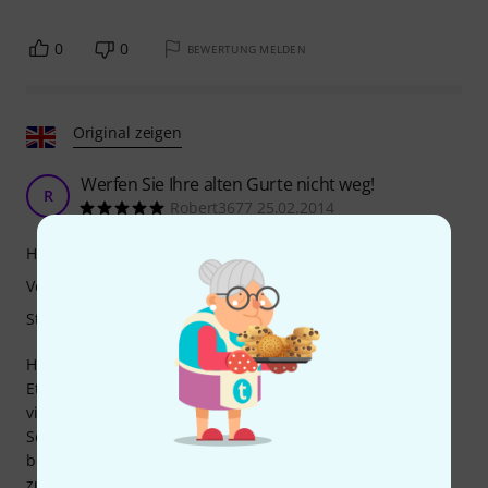
0
0
BEWERTUNG MELDEN
Original zeigen
Werfen Sie Ihre alten Gurte nicht weg!
R
Robert3677 25.02.2014
Handling
Verarbeitung
Stabilität
Habe es ohne die alten Gurte (BAM Newtech) probiert.
Etwas wackelig, aber in Kombination mit den alten Gurten
viel besser (und verteilt das Gewicht viel besser auf die
Schultern). Irgendwo im Rückenkissen kann man eine
bescheidene Menge Musik unterbringen _ Wirklich sehr
zufrieden