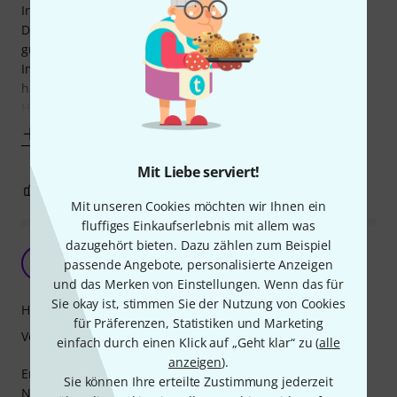
Ins vorderen Fach passen wunderbar ein schmaler Ordner
DinA4, mehrere Mappen und ein Marschbuch. Soweit so
gut.
Im hinteren Fach, das durch eine Mittelwand getrennt ist
habe ich einen großen Notenständer eines renommierten
Herstellers (mit zwei Buchstaben und
Mehr anzeigen
Mit Liebe serviert!
2
0
BEWERTUNG MELDEN
Mit unseren Cookies möchten wir Ihnen ein
fluffiges Einkaufserlebnis mit allem was
dazugehört bieten. Dazu zählen zum Beispiel
Sehr praktisch und geräumig
K
passende Angebote, personalisierte Anzeigen
Kunstträumerin 22.05.2023
und das Merken von Einstellungen. Wenn das für
Sie okay ist, stimmen Sie der Nutzung von Cookies
Handling
für Präferenzen, Statistiken und Marketing
Verarbeitung
einfach durch einen Klick auf „Geht klar“ zu (
alle
anzeigen
).
Endlich ein Rucksack der die richtige Größe hat um
Sie können Ihre erteilte Zustimmung jederzeit
Notenständer und Saxophonständer problemlos