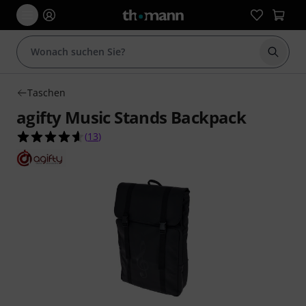
Suche 
Taschen
agifty Music Stands Backpack
4.6 von 5 Sternen aus 13 Kundenbewertungen
(
13
)