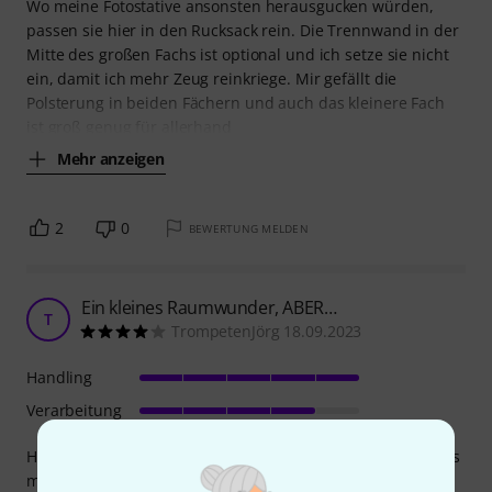
Wo meine Fotostative ansonsten herausgucken würden,
passen sie hier in den Rucksack rein. Die Trennwand in der
Mitte des großen Fachs ist optional und ich setze sie nicht
ein, damit ich mehr Zeug reinkriege. Mir gefällt die
Polsterung in beiden Fächern und auch das kleinere Fach
ist groß genug für allerhand
Mehr anzeigen
2
0
BEWERTUNG MELDEN
Ein kleines Raumwunder, ABER…
T
TrompetenJörg 18.09.2023
Handling
Verarbeitung
Habe mir den Rucksack gekauft, um den ganzen Ballast aus
meinem Trompetenkoffer raus zu bekommen.