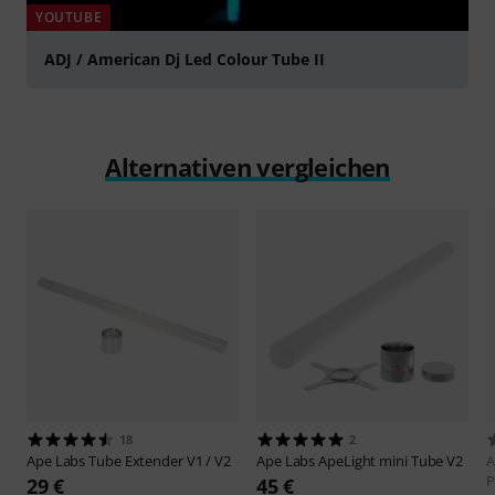
YOUTUBE
ADJ / American Dj Led Colour Tube II
abspielen
Alternativen vergleichen
18
2
Ape Labs
Tube Extender V1 / V2
Ape Labs
ApeLight mini Tube V2
A
P
29 €
45 €