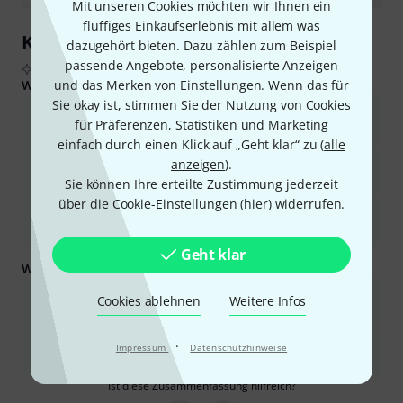
Mit unseren Cookies möchten wir Ihnen ein
fluffiges Einkaufserlebnis mit allem was
Kundenrezensionen im Überblick
dazugehört bieten. Dazu zählen zum Beispiel
passende Angebote, personalisierte Anzeigen
Aus echten Käuferbewertungen, zusammengefasst durch KI
Was Käufern gefiel:
und das Merken von Einstellungen. Wenn das für
Sie okay ist, stimmen Sie der Nutzung von Cookies
Bietet für seinen Preis eine gute dekorative Beleuchtung und ein
für Präferenzen, Statistiken und Marketing
angenehmes Ambiente.
einfach durch einen Klick auf „Geht klar“ zu (
alle
Bietet eine Vielzahl von Farben und Effekten und ist daher
anzeigen
).
vielseitig für verschiedene Setups einsetzbar.
Sie können Ihre erteilte Zustimmung jederzeit
über die Cookie-Einstellungen (
hier
) widerrufen.
Einfach zu bedienen und einzurichten, oft mit einer
Fernbedienung.
Geht klar
Was Sie außerdem wissen sollten:
Die Helligkeit ist im Allgemeinen nicht ausreichend für die
Cookies ablehnen
Weitere Infos
Hauptbeleuchtung oder für große Räume.
·
Die Fernbedienung kann etwas knifflig sein und erfordert eine
Impressum
Datenschutzhinweise
genaue Positionierung und präzises Zielen.
Ist diese Zusammenfassung hilfreich?