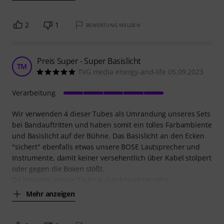
2
1
BEWERTUNG MELDEN
Preis Super - Super Basislicht
TM
TVG media energy-and-life 05.09.2023
Verarbeitung
Wir verwenden 4 dieser Tubes als Umrandung unseres Sets
bei Bandauftritten und haben somit ein tolles Farbambiente
und Basislicht auf der Bühne. Das Basislicht an den Ecken
"sichert" ebenfalls etwas unsere BOSE Lautsprecher und
Instrumente, damit keiner versehentlich über Kabel stolpert
oder gegen die Boxen stößt.
Da keinerlei innere Technik durchleuchtet oder
Mehr anzeigen