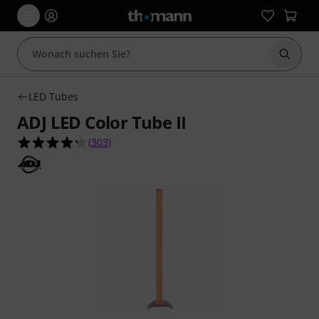
Suche 
LED Tubes
ADJ LED Color Tube II
4.3 von 5 Sternen aus 303 Kundenbewertungen
(
303
)