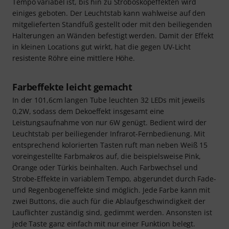
Tempo variabel ist, bis hin zu Stroboskopeffekten wird
einiges geboten. Der Leuchtstab kann wahlweise auf den
mitgelieferten Standfuß gestellt oder mit den beiliegenden
Halterungen an Wänden befestigt werden. Damit der Effekt
in kleinen Locations gut wirkt, hat die gegen UV-Licht
resistente Röhre eine mittlere Höhe.
Farbeffekte leicht gemacht
In der 101,6cm langen Tube leuchten 32 LEDs mit jeweils
0,2W, sodass dem Dekoeffekt insgesamt eine
Leistungsaufnahme von nur 6W genügt. Bedient wird der
Leuchtstab per beiliegender Infrarot-Fernbedienung. Mit
entsprechend kolorierten Tasten ruft man neben Weiß 15
voreingestellte Farbmakros auf, die beispielsweise Pink,
Orange oder Türkis beinhalten. Auch Farbwechsel und
Strobe-Effekte in variablem Tempo, abgerundet durch Fade-
und Regenbogeneffekte sind möglich. Jede Farbe kann mit
zwei Buttons, die auch für die Ablaufgeschwindigkeit der
Lauflichter zuständig sind, gedimmt werden. Ansonsten ist
jede Taste ganz einfach mit nur einer Funktion belegt.