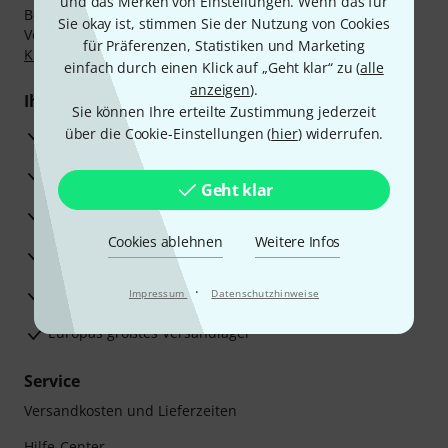
und das Merken von Einstellungen. Wenn das für
Bezahlen Sie vertraulich und sicher per Nachnahme,
Sie okay ist, stimmen Sie der Nutzung von Cookies
Vorkasse, PayPal, Amazon Pay,
Klarna Sofort bezahlen
,
für Präferenzen, Statistiken und Marketing
Klarna Ratenzahlung
oder Kreditkarte.
einfach durch einen Klick auf „Geht klar“ zu (
alle
anzeigen
).
Ihre Vorteile
Sie können Ihre erteilte Zustimmung jederzeit
3 Jahre Thomann Garantie
über die Cookie-Einstellungen (
hier
) widerrufen.
30 Tage Money-Back-Garantie
Geht klar
Reparaturservice
Cookies ablehnen
Weitere Infos
Beratung durch Fachexperten
·
Zufriedenheitsgarantie
Impressum
Datenschutzhinweise
Europas größtes Versandlager
Service
Versandkosten und Lieferzeiten
Hilfe-Center