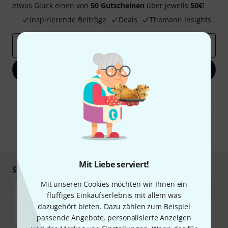
etwas Glück einen von
50 Gutscheinen
über jeweils
50€
!
Inspirierende Beiträge
Deals
Thomann Insights
E-Mail-Adresse
*
Jetzt anmelden
Mit Klick auf „Jetzt anmelden“ stimmen Sie dem Erhalt von E-Mail-
Werbung und einer Messung des E-Mail-Nutzungsverhaltens zu. Die
Abmeldung ist jederzeit möglich. Weitere Informationen finden Sie in
unseren
Datenschutzhinweisen
.
* Pflichtfeld
Mit Liebe serviert!
Sicher einkaufen & bezahlen
Mit unseren Cookies möchten wir Ihnen ein
fluffiges Einkaufserlebnis mit allem was
dazugehört bieten. Dazu zählen zum Beispiel
passende Angebote, personalisierte Anzeigen