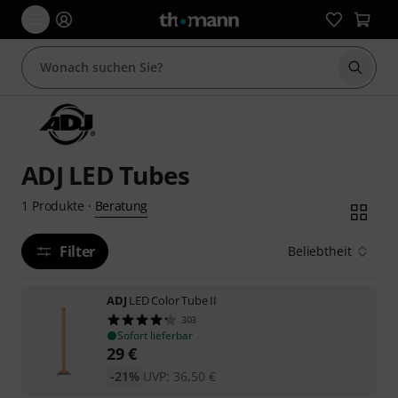
Suche 
ADJ LED Tubes
Beratung
1
Produkte
·
Filter
Beliebtheit
ADJ
LED Color Tube II
303
Sofort lieferbar
29
€
-21%
UVP:
36,50
€