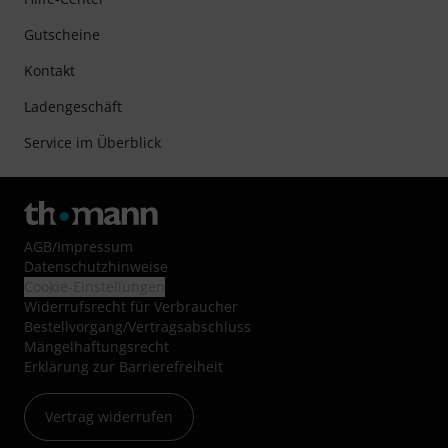
Gutscheine
Kontakt
Ladengeschäft
Service im Überblick
AGB
/
Impressum
Datenschutzhinweise
Cookie-Einstellungen
Widerrufsrecht für Verbraucher
Bestellvorgang/Vertragsabschluss
Mängelhaftungsrecht
Erklärung zur Barrierefreiheit
Vertrag widerrufen