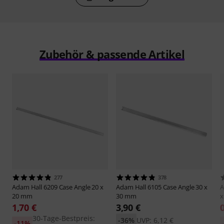
Zubehör & passende Artikel
277
378
Adam Hall
6209 Case Angle 20 x
Adam Hall
6105 Case Angle 30 x
A
20 mm
30 mm
x
1,70 €
3,90 €
30-Tage-Bestpreis:
-36%
UVP: 6,12 €
-11%