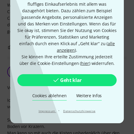
fluffiges Einkaufserlebnis mit allem was
Wir haben die Ball Corner gekauft, um ein selbstgebautes
dazugehört bieten. Dazu zählen zum Beispiel
Case aus OSB Platten an den Ecken zu schützen. In dem
passende Angebote, personalisierte Anzeigen
Case wird nur ein kleines Zelt transportiert, sodass wir mit
und das Merken von Einstellungen. Wenn das für
den Ball Cornern das Ganze trotzdem Roadie-tauglich
Sie okay ist, stimmen Sie der Nutzung von Cookies
gemacht haben. Klare Kaufempfehlung!
für Präferenzen, Statistiken und Marketing
einfach durch einen Klick auf „Geht klar“ zu (
alle
0
0
BEWERTUNG MELDEN
anzeigen
).
Sie können Ihre erteilte Zustimmung jederzeit
über die Cookie-Einstellungen (
hier
) widerrufen.
Echt guter Eckschutz
A
Anonym 04.05.2016
Geht klar
Verarbeitung
Cookies ablehnen
Weitere Infos
Ich habe die Ball Corner small seit einigen Jahren an
verschiedenen selbst gebauten Kisten montiert.
·
Impressum
Datenschutzhinweise
Sie schützen die Ecken der Kiste und auch gleichzeitig den
Boden vor Krazern.
Man kann so mit auch die Kisten unbedenklich über den