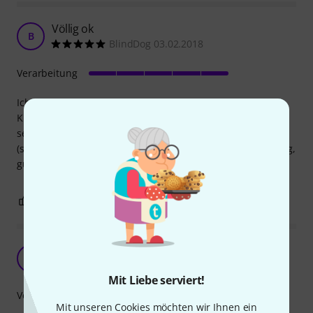
Völlig ok
B
BlindDog 03.02.2018
Verarbeitung
Ich habe keine großen Erfahrungen mit anderen
Kugelecken, finde sie aber absolut okay für mein
selbstgebautes Case. Die Optik gefällt mir nicht so sehr
(sehr hell) aber das gibt sich mit der Zeit ein wenig. Günstig,
gut.
0
0
BEWERTUNG MELDEN
Nützlich!
KV
KoDi Veranstaltungstechnik 17.01.2018
Mit Liebe serviert!
Verarbeitung
Mit unseren Cookies möchten wir Ihnen ein