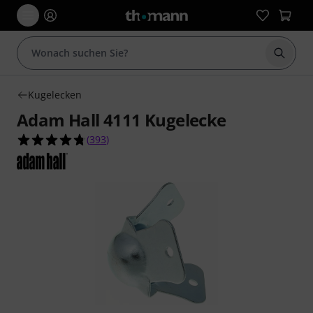
Suche 
Kugelecken
Adam Hall 4111 Kugelecke
4.8 von 5 Sternen aus 393 Kundenbewertungen
(
393
)