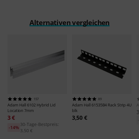
Alternativen vergleichen
157
89
Adam Hall
6102 Hybrid Lid
Adam Hall
61535B4 Rack Strip 4U
A
Location 7mm
blk
3 €
3,50 €
30-Tage-Bestpreis:
-14%
3,50 €