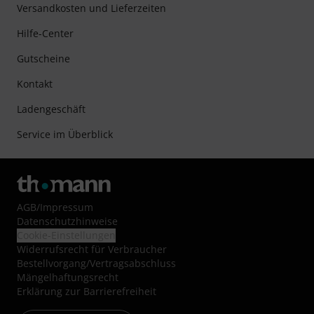
Versandkosten und Lieferzeiten
Hilfe-Center
Gutscheine
Kontakt
Ladengeschäft
Service im Überblick
AGB
/
Impressum
Datenschutzhinweise
Cookie-Einstellungen
Widerrufsrecht für Verbraucher
Bestellvorgang/Vertragsabschluss
Mängelhaftungsrecht
Erklärung zur Barrierefreiheit