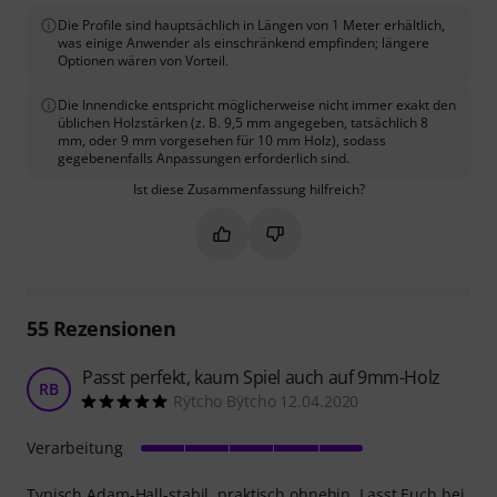
Die Profile sind hauptsächlich in Längen von 1 Meter erhältlich,
was einige Anwender als einschränkend empfinden; längere
Optionen wären von Vorteil.
Die Innendicke entspricht möglicherweise nicht immer exakt den
üblichen Holzstärken (z. B. 9,5 mm angegeben, tatsächlich 8
mm, oder 9 mm vorgesehen für 10 mm Holz), sodass
gegebenenfalls Anpassungen erforderlich sind.
Ist diese Zusammenfassung hilfreich?
Markieren Sie diese Zusammenfassung
Markieren Sie diese Zusammen
55
Rezensionen
Passt perfekt, kaum Spiel auch auf 9mm-Holz
RB
Rÿtcho Bÿtcho 12.04.2020
Verarbeitung
Typisch Adam-Hall-stabil, praktisch ohnehin. Lasst Euch bei