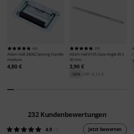
665
379
Adam Hall
34082 Sprung Handle
Adam Hall
6105 Case Angle 30 x
A
medium
30 mm
4,80 €
3,90 €
-36%
UVP: 6,12 €
232
Kundenbewertungen
Jetzt bewerten
4.9
/ 5