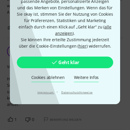
passende Angebote, personalisierte Anzeigen
war gelöst.
und das Merken von Einstellungen. Wenn das für
Alles in allem kleiner Fehler, aber guter Service!
Sie okay ist, stimmen Sie der Nutzung von Cookies
für Präferenzen, Statistiken und Marketing
einfach durch einen Klick auf „Geht klar“ zu (
alle
0
0
BEWERTUNG MELDEN
anzeigen
).
Sie können Ihre erteilte Zustimmung jederzeit
über die Cookie-Einstellungen (
hier
) widerrufen.
Rackschienen in höchster Qualität
JR
Jan-Ole R. 15.11.2009
Geht klar
Verarbeitung
Cookies ablehnen
Weitere Infos
Habe diverse Meter dieser Schienen verarbeitet. Die
Schienen sind in meinen Lautsprecher Cases eingesetzt
und verrichten tadellos ihren Dienst. Bis jetzt überhaupt
·
Impressum
Datenschutzhinweise
keinen Ärger gehabt und passen wie am ersten Tag auf ein
ander.
1
0
BEWERTUNG MELDEN