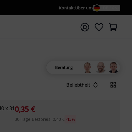
Kontakt
Über uns
DE / €
e mit Suchwort {searchTerm} starten
Beratung
Beliebtheit
0,35
€
0 x 31
30-Tage-Bestpreis
:
0,40
€
-13%