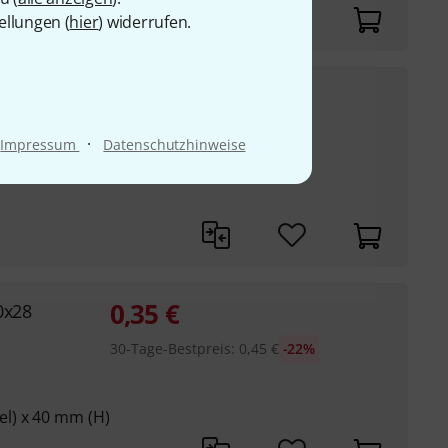
ellungen (
hier
) widerrufen.
0,75
€
ted
UVP:
2,06
€
-64%
·
Impressum
Datenschutzhinweise
0,35
€
0x28
30-Tage-Bestpreis
:
0,45
€
-22%
l) x 40 mm (H)