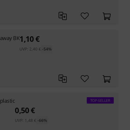
1,10
€
taway BK
UVP:
2,40
€
-54%
plastic
TOP-SELLER
0,50
€
UVP:
1,48
€
-66%