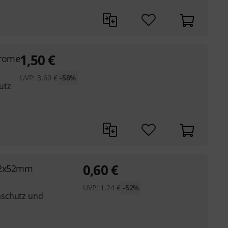
1,50
€
hrome
UVP:
3,60
€
-58%
utz
0,60
€
42x52mm
UVP:
1,24
€
-52%
nschutz und