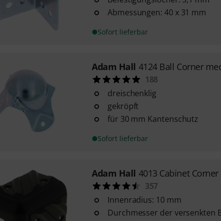
Abmessungen: 40 x 31 mm
Sofort lieferbar
Adam Hall
4124 Ball Corner m
188
dreischenklig
gekröpft
für 30 mm Kantenschutz
Sofort lieferbar
Adam Hall
4013 Cabinet Corner
357
Innenradius: 10 mm
Durchmesser der versenkten B