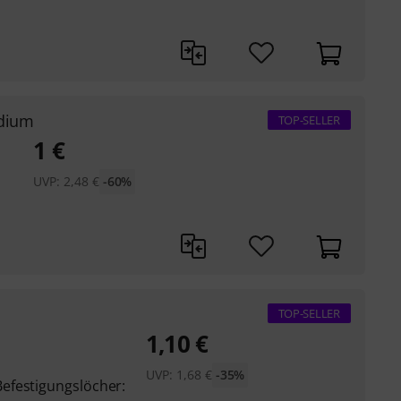
edium
TOP-SELLER
1
€
UVP:
2,48
€
-60%
TOP-SELLER
1,10
€
UVP:
1,68
€
-35%
efestigungslöcher: