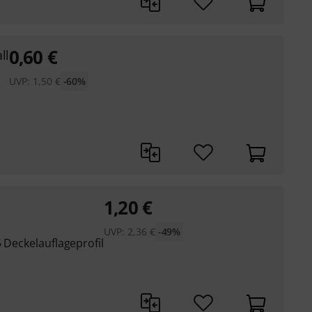
0,60
€
ll
UVP:
1,50
€
-60%
1,20
€
UVP:
2,36
€
-49%
5 Deckelauflageprofil