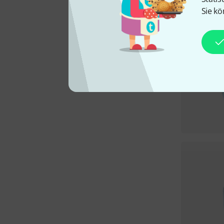
Sie kö