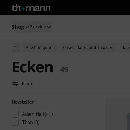
Shop
Service
Alle Kategorien
Cases, Racks und Taschen
Rac
Ecken
49
Filter
Hersteller
Adam Hall
(41)
Thon
(8)