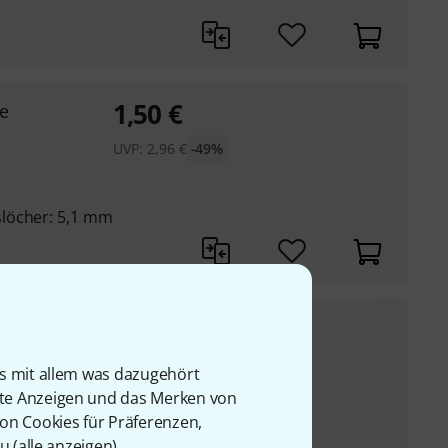
1,50
€
ge
UVP:
2,96
€
-49%
löcher: 5,1 mm
0,80
€
all
UVP:
2,10
€
-62%
is mit allem was dazugehört
rte Anzeigen und das Merken von
von Cookies für Präferenzen,
t
u (
alle anzeigen
).