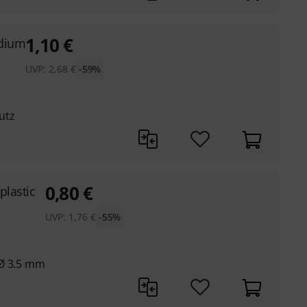
1,10
€
edium
UVP:
2,68
€
-59%
utz
0,80
€
plastic
UVP:
1,76
€
-55%
 Ø 3.5 mm