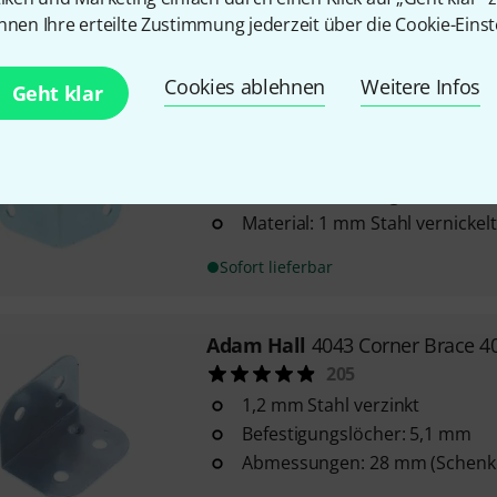
nnen Ihre erteilte Zustimmung jederzeit über die Cookie-Einst
Sofort lieferbar
Cookies ablehnen
Weitere Infos
Geht klar
Adam Hall
4000 Corner Zinc Pla
106
dreischenklig
leichte Ausführung
Material: 1 mm Stahl vernickelt
Sofort lieferbar
Adam Hall
4043 Corner Brace 4
205
1,2 mm Stahl verzinkt
Befestigungslöcher: 5,1 mm
Abmessungen: 28 mm (Schenke