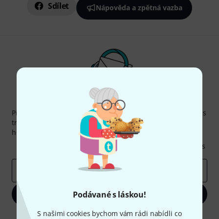
Sdílet
Nápověda a zpětná vazba
Thomann newsletter
Přihlaste se k odběru Thomann newsletteru v angličtině a s
trochou štěstí vyhrajte jeden z
50 dárkových kupónů
v
hodnotě
50€
!
Inspirativní příspěvky
Nabídky
Thomann Insights
E-mailová adresa
*
Podávané s láskou!
Zaregistrujte se
S našimi cookies bychom vám rádi nabídli co
Kliknutím na "Zaregistrujte se" souhlasíte s přijímáním e-mailových