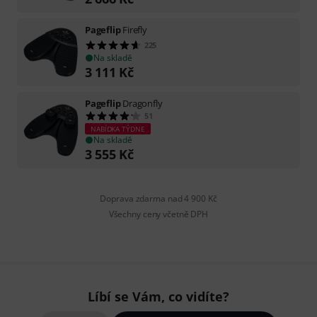
Pageflip
Firefly
225
Na skladě
3 111
Kč
Pageflip
Dragonfly
51
NABÍDKA TÝDNE
Na skladě
3 555
Kč
Doprava zdarma nad 4 900 Kč
Všechny ceny včetně DPH
Líbí se Vám, co vidíte?