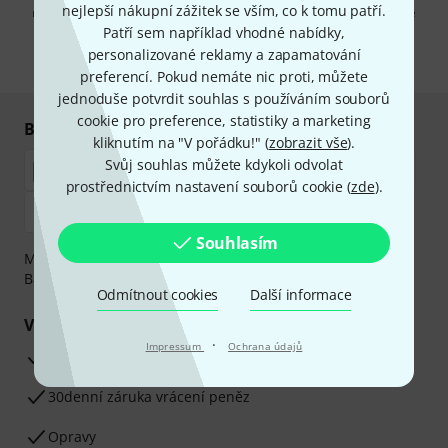
nejlepší nákupní zážitek se vším, co k tomu patří.
reklam a měřením chování při používání e-mailů. Odhlášení je možné
kdykoliv. Další informace naleznete v naší sekci
Ochrana údajů
.
Patří sem například vhodné nabídky,
personalizované reklamy a zapamatování
* Požadováno
preferencí. Pokud nemáte nic proti, můžete
jednoduše potvrdit souhlas s používáním souborů
cookie pro preference, statistiky a marketing
Bezpečný nákup i platba
kliknutím na "V pořádku!" (
zobrazit vše
).
Svůj souhlas můžete kdykoli odvolat
prostřednictvím nastavení souborů cookie (
zde
).
Souhlasím
Můžete bezpečně platit těmito metodami: Dobírka,
Bankovní převod, PayPal nebo Kreditní karta.
Odmítnout cookies
Další informace
Vaše výhody
·
Impressum
Ochrana údajů
3letá záruka firmy Thomann
30denní záruka vrácení peněz
Opravy