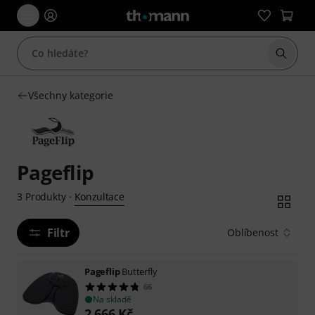
Začít 
Všechny kategorie
Pageflip
Konzultace
3
Produkty
·
Filtr
Oblíbenost
Pageflip
Butterfly
66
Na skladě
2 666
Kč