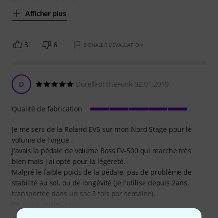
Afficher plus
3
6
SIGNALER L'ÉVALUATION
D
DorellForTheFunk 02.01.2019
Qualité de fabrication
Je me sers de la Roland EV5 sur mon Nord Stage pour le
volume de l'orgue .
J'avais la pédale de volume Boss FV-500 qui marche très
bien mais j'ai opté pour la légèreté.
Malgré le faible poids de la pédale, pas de problème de
stabilité au sol, ou de longévité (je l'utilise depuis 2ans,
transportée dans un sac 3 fois par semaine).
J'ai mis 5 étoiles car
Afficher plus