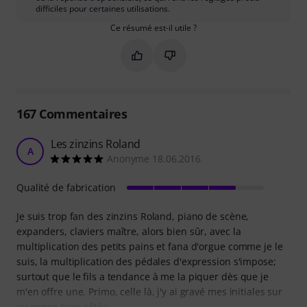
difficiles pour certaines utilisations.
Ce résumé est-il utile ?
Marquer ce résumé comme utile
Marquer ce résumé comme in
167
Commentaires
Les zinzins Roland
A
Anonyme 18.06.2016
Qualité de fabrication
Je suis trop fan des zinzins Roland, piano de scène,
expanders, claviers maître, alors bien sûr, avec la
multiplication des petits pains et fana d'orgue comme je le
suis, la multiplication des pédales d'expression s'impose;
surtout que le fils a tendance à me la piquer dès que je
m'en offre une. Primo, celle là, j'y ai gravé mes initiales sur
au moins trois côtés,