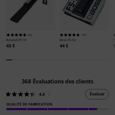
802
1067
Roland
DP-10
Boss
FS-5U
45 €
44 €
368
Évaluations des clients
Évaluer
4.4
/ 5
QUALITÉ DE FABRICATION