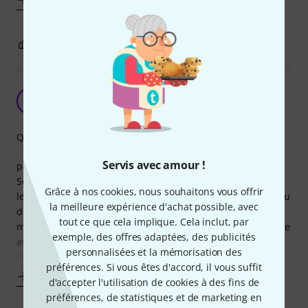
2
0
SIGNALER L'ÉVALUATION
bon produit mais sans plus
M
Maxime721 16.11.2012
Qualité de fabrication
Servis avec amour !
pedale globalement de bonne qualité et facile d'utilisation.
Solide, elle s'adapte facilement à tous les claviers avec
Grâce à nos cookies, nous souhaitons vous offrir
lesquels je l'ai utilisé. Cependant, elle manque quelque peu
la meilleure expérience d'achat possible, avec
d'amplitude sonore entre le volume minimum et le volume
tout ce que cela implique. Cela inclut, par
maximal, ce qui est un peu génant surtout lorsqu'on l'utilise
exemple, des offres adaptées, des publicités
avec un orgue hammond. De même, le son a tendance à
personnalisées et la mémorisation des
craquer et produire
préférences. Si vous êtes d'accord, il vous suffit
Afficher plus
d'accepter l'utilisation de cookies à des fins de
préférences, de statistiques et de marketing en