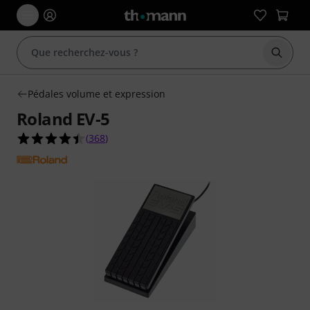
Démarr
Pédales volume et expression
Roland EV-5
4.4 étoiles sur 5 d'après 368 évaluations clients
(
368
)