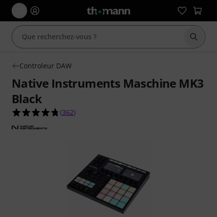
Démarr
Controleur DAW
Native Instruments Maschine MK3
Black
4.8 étoiles sur 5 d'après 362 évaluations clients
(
362
)