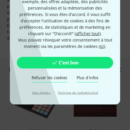
exemple, des offres adaptées, des publicités
performance, l’utilisation du limiteur intégré sur la piste
personnalisées et la mémorisation des
master est recommandée. L’interface audio enregistre les
préférences. Si vous êtes d'accord, il vous suffit
performances jusqu’à une résolution de 96kHz et 24 bits.
d'accepter l'utilisation de cookies à des fins de
Enfin, un double pédalier optionnel peut être connecté à
préférences, de statistiques et de marketing en
l’arrière pour commander les fonctions de lecture et
cliquant sur "D'accord!" (
afficher tout
).
d’enregistrement de la section transport.
Vous pouvez révoquer votre consentement à tout
moment via les paramètres de cookies (
ici
).
C'est bon
Les clients qui ont regardé ce produit
ont acheté ceci
Refuser les cookies
Plus d´infos
·
Infos légales
Politique de confidentialité