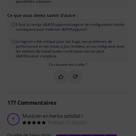
possibilités créatives.
Ce que vous devez savoir d'autre :
Il faut un temps d&#39;apprentissage et de configuration initiale
conséquent pour maîtriser l&#39;appareil.
Le logiciel a été critiqué pour ses bugs, ses problèmes de
performance et ses mises à jour limitées, et son intégration avec
les stations de travail audio numériques tierces peut
s&#39;avérer complexe.
Ce résumé est-il utile ?
Marquer ce résumé comme utile
Marquer ce résumé comme in
177
Commentaires
Musicien en herbe satisfait !
T
ThePouil 17.03.2021
Qualité de fabrication