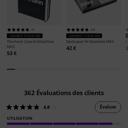
39
206
CONVIENT À COUP SÛR
CONVIENT À COUP SÛR
Thomann
Case NI Maschine
Decksaver
NI Maschine MK3
t
MK3
42 €
53 €
362
Évaluations des clients
Évaluer
4.8
/ 5
UTILISATION