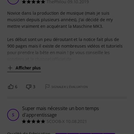
ThePhilou 09.10.2019
Novice dans la production de musique (mais je suis
musicien depuis plusieurs années), j'ai décidé de m'y
mettre vraiment en acquérant la Maschine MK3.
Les début sont un peu déroutant et la notice fait plus de
900 pages mais il existe de nombreuses vidéos et tutoriels
pour prendre la bête en main ! (Je vous conseille les
sondiers et le channel officiel de
Afficher plus
6
3
SIGNALER L'ÉVALUATION
Super mais nécessite un bon temps
d'apprentissage
S
SCOOB-X 10.08.2021
Qualité de fabrication