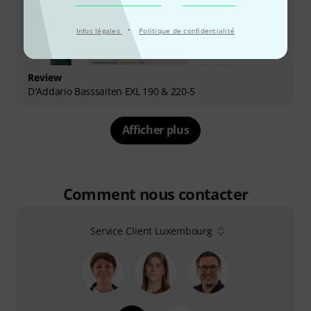
·
Infos légales
Politique de confidentialité
Review
D'Addario Basssaiten EXL 190 & 220-5
Afficher plus
Comment nous contacter
Service Client Luxembourg