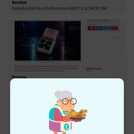
Review
Yamaha Pacifica Professional PACP12 & PACP12M
Review
Zoom MS-50G+