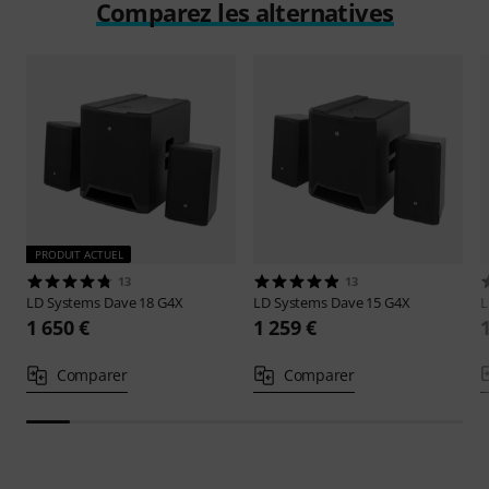
Comparez les alternatives
PRODUIT ACTUEL
13
13
LD Systems
Dave 18 G4X
LD Systems
Dave 15 G4X
L
1 650 €
1 259 €
Comparer
Comparer