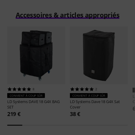
Accessoires & articles appropriés
8
2
CONVIENT À COUP SÛR
CONVIENT À COUP SÛR
L
LD Systems
DAVE 18 G4X BAG
LD Systems
Dave 18 G4X Sat
C
SET
Cover
219 €
38 €