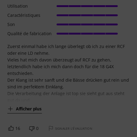
Utilisation
Caractéristiques
Son
Qualité de fabrication
Zuerst einmal habe ich lange überlegt ob ich zu einer RCF
oder eine LD nehme.
Vieles hat mich davon überzeugt auf RCF zu gehen,
letztendlich habe ich mich dann doch für die 18 G4X
entschieden.
Der Klang ist sehr sanft und die Bässe drücken gut rein und
sind im perfektem Einklang.
Die Verarbeitung der Anlage ist top sie sieht gut aus steht
gut da und
Afficher plus
16
0
SIGNALER L'ÉVALUATION