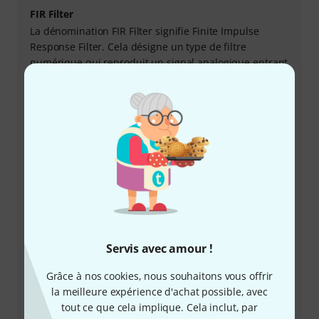
FIR Filter
La dénomination FIR Filter signifie Finite Impulse
Response Filter. Cela désigne un type de filtre
numérique qui reproduit un signal analogique entrant
avec une réponse impulsionnelle finie.Les filtres FIR –
appelés également filtres non-récursifs – sont
employés depuis les années 90 environ dans les
enceintes pour assurer un rendu du signal
parfaitement cohérent en termes de phase, ou au
niveau du réglage de la fréquence de coupure
d’autres filtres à pente raide. Particulièrement ces
derniers sont cause de déphasages dans la musique
actuelle et dans les systèmes de sonorisation. Les
filtres FIR apportent donc une solution à ce problème.
Leur action dans les enceintes se traduit en général
Servis avec amour !
par un son mieux défini et plus puissant. Grâce aux
capacités des contrôleurs numériques actuels, les
Grâce à nos cookies, nous souhaitons vous offrir
amplificateurs également numériques peuvent
la meilleure expérience d'achat possible, avec
embarquer des filtres FIR avec des latences
tout ce que cela implique. Cela inclut, par
suffisamment basses pour pouvoir être utilisés lors de