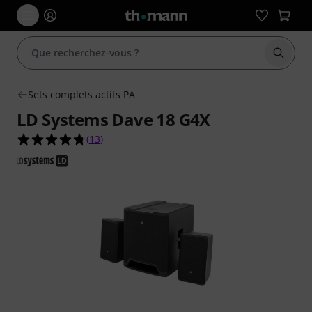
Démarr
Sets complets actifs PA
LD Systems Dave 18 G4X
4.8 étoiles sur 5 d'après 13 évaluations clients
(
13
)