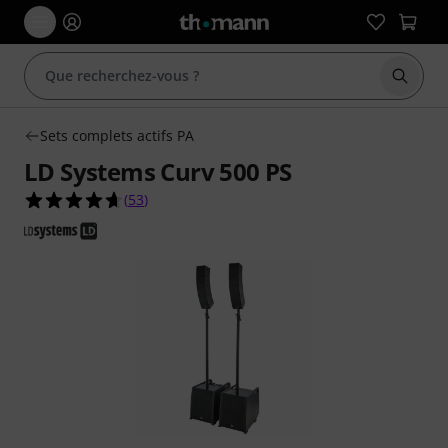
Démarr
Sets complets actifs PA
LD Systems Curv 500 PS
4.7 étoiles sur 5 d'après 53 évaluations clients
(
53
)