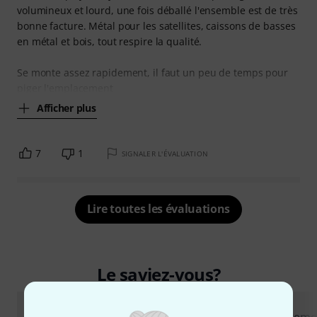
volumineux et lourd, une fois déballé l'ensemble est de très
bonne facture. Métal pour les satellites, caissons de basses
en métal et bois, tout respire la qualité.
Se monte assez rapidement, il faut un peu de temps pour
piger l'emplacement
Afficher plus
7
1
SIGNALER L'ÉVALUATION
Lire toutes les évaluations
Le saviez-vous?
Rapports
Tout
Vidéos
Guides
Téléchargeme