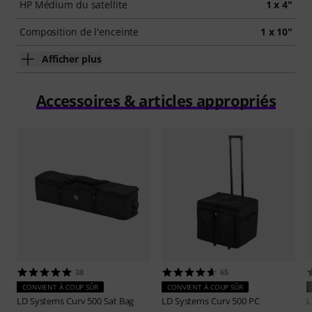
HP Médium du satellite
1 x 4"
Composition de l'enceinte
1 x 10"
Afficher plus
Accessoires & articles appropriés
38
65
CONVIENT À COUP SÛR
CONVIENT À COUP SÛR
LD Systems
Curv 500 Sat Bag
LD Systems
Curv 500 PC
L