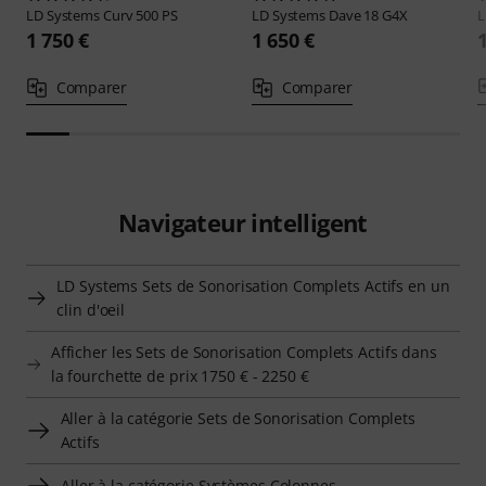
LD Systems
Curv 500 PS
LD Systems
Dave 18 G4X
L
1 750 €
1 650 €
Comparer
Comparer
Navigateur intelligent
LD Systems Sets de Sonorisation Complets Actifs en un
clin d'oeil
Afficher les Sets de Sonorisation Complets Actifs dans
la fourchette de prix 1750 € - 2250 €
Aller à la catégorie Sets de Sonorisation Complets
Actifs
Aller à la catégorie Systèmes Colonnes