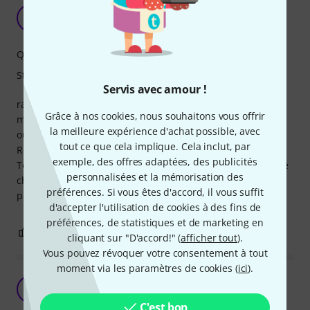
perfectible !
P
Pierre63 08.08.2022
Qualité de fabrication
Stabilité
Servis avec amour !
rack très qualitatif et impressionnant par le choix des
Grâce à nos cookies, nous souhaitons vous offrir
matériaux de fabrication; facile à monter sans grand
la meilleure expérience d'achat possible, avec
outillage.
tout ce que cela implique. Cela inclut, par
Roulettes de grande qualité.
exemple, des offres adaptées, des publicités
Toutefois un bémol : le plateau réglable ne tient pas l'angle
personnalisées et la mémorisation des
choisi car les moyens de serrage sont un peu juste. Il finit
préférences. Si vous êtes d'accord, il vous suffit
par retrouver sa position initiale trop rapidement .
d'accepter l'utilisation de cookies à des fins de
préférences, de statistiques et de marketing en
1
0
SIGNALER L'ÉVALUATION
cliquant sur "D'accord!" (
afficher tout
).
Vous pouvez révoquer votre consentement à tout
moment via les paramètres de cookies (
ici
).
excellent et securisant
M
musiqueavenirs@free.fr 27.10.2018
C'est bon