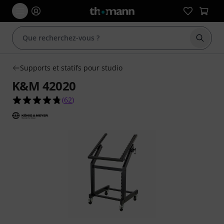
Démarr
Supports et statifs pour studio
K&M 42020
4.8 étoiles sur 5 d'après 62 évaluations clients
(
62
)