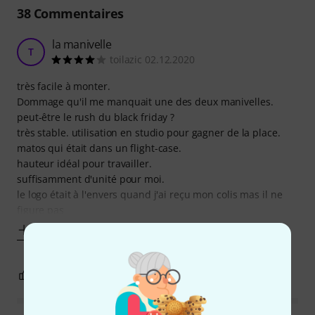
38
Commentaires
la manivelle
T
toilazic 02.12.2020
très facile à monter.
Dommage qu'il me manquait une des deux manivelles.
peut-être le rush du black friday ?
très stable. utilisation en studio pour gagner de la place.
matos qui était dans un flight-case.
hauteur idéal pour travailler.
suffisamment d'unité pour moi.
le logo était à l'envers quand j'ai reçu mon colis mas il ne
figure pas
Afficher plus
1
0
SIGNALER L'ÉVALUATION