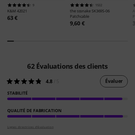
9
1532
K&M
42021
the sssnake
SK369S-06
A
Patchcable
P
63 €
9,60 €
62
Évaluations des clients
Évaluer
4.8
/ 5
STABILITÉ
QUALITÉ DE FABRICATION
Lignes directrices d'évaluation