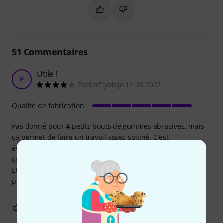
Marquer ce résumé comme utile
Marquer ce résumé comme in
51
Commentaires
Utile !
P
ParkerFlyMojo 12.06.2022
Qualité de fabrication
Pas donné pour 4 petits bouts de gommes abrasives, mais
ça permet de faire un travail assez soigné. C’est
évidemment un peu long, peut-être même fastidieux mais
ça donne aux frettes un brillant impeccable.
Et ça s’use très peu, on peut donc imaginer s’en servir
pendant un temps très long.
0
0
SIGNALER L'ÉVALUATION