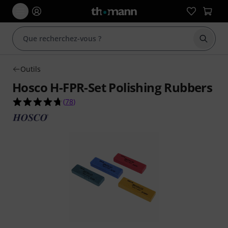
Démarr
Outils
Hosco H-FPR-Set Polishing Rubbers
4.7 étoiles sur 5 d'après 78 évaluations clients
(
78
)