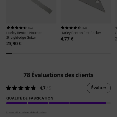
522
525
Harley Benton
Notched
Harley Benton
Fret Rocker
G
Straightedge Guitar
4,77 €
23,90 €
78
Évaluations des clients
Évaluer
4.7
/ 5
QUALITÉ DE FABRICATION
Lignes directrices d'évaluation