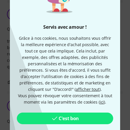
H
harley59 10.02.2024
Servis avec amour !
Qualité de fabrication
Grâce à nos cookies, nous souhaitons vous offrir
très bon produit, mais un soucis lors du déballage du colis
la meilleure expérience d'achat possible, avec
bien fermé.
tout ce que cela implique. Cela inclut, par
reçu que deux caoutchoucs sur l'ensemble. réclamation en
exemple, des offres adaptées, des publicités
cours mais connaissant le sérieux de Thomann, je pense
personnalisées et la mémorisation des
que le litige va vite être réglé .
préférences. Si vous êtes d'accord, il vous suffit
d'accepter l'utilisation de cookies à des fins de
0
0
SIGNALER L'ÉVALUATION
préférences, de statistiques et de marketing en
cliquant sur "D'accord!" (
afficher tout
).
Vous pouvez révoquer votre consentement à tout
moment via les paramètres de cookies (
ici
).
Ok mais
D
Darg 26.02.2024
C'est bon
Qualité de fabrication