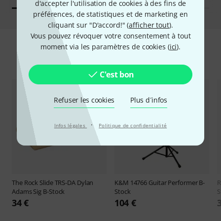
d'accepter l'utilisation de cookies à des fins de
préférences, de statistiques et de marketing en
cliquant sur "D'accord!" (
afficher tout
).
Vous pouvez révoquer votre consentement à tout
moment via les paramètres de cookies (
ici
).
Prix cassés
C'est bon
Refuser les cookies
Plus d´infos
·
Infos légales
Politique de confidentialité
The Rock Slide
TRS-DA Dylan
K&M
14766 Guitar Performer B-
R
Adams Sig B-Stock
Stock
S
34 €
104 €