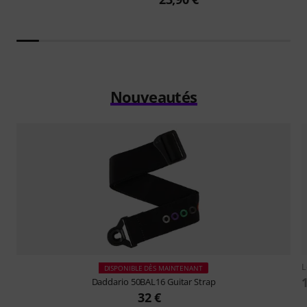
Nouveautés
L
DISPONIBLE DÈS MAINTENANT
Daddario
50BAL16 Guitar Strap
32 €