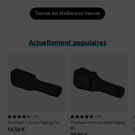
Toutes les Meilleures Ventes
Actuellement populaires
6261
6078
Thomann
E-Guitar Gigbag Eco
Thomann
Acoustic-Steel Gigbag
M
BK
14,50 €
23,90 €