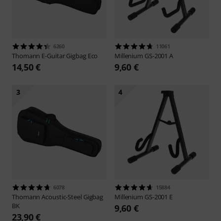
6260
11061
Thomann
E-Guitar Gigbag Eco
Millenium
GS-2001 A
14,50 €
9,60 €
3
4
6078
15884
Thomann
Acoustic-Steel Gigbag
Millenium
GS-2001 E
BK
9,60 €
23,90 €