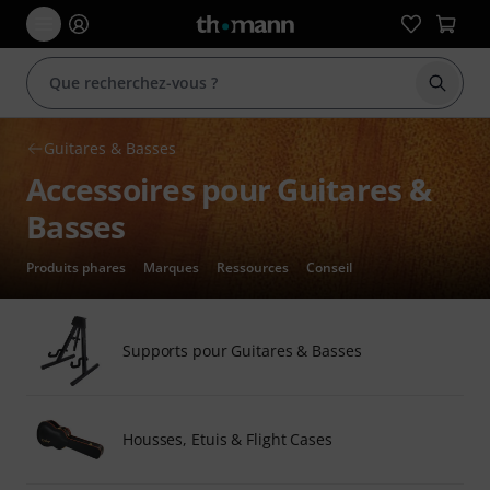
Démarr
Guitares & Basses
Accessoires pour Guitares &
Basses
Produits phares
Marques
Ressources
Conseil
Supports pour Guitares & Basses
Housses, Etuis & Flight Cases