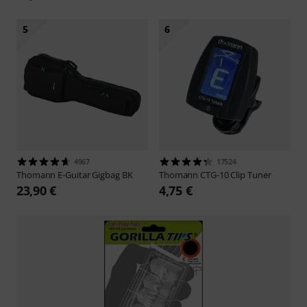
5
6
4967
17524
Thomann
E-Guitar Gigbag BK
Thomann
CTG-10 Clip Tuner
23,90 €
4,75 €