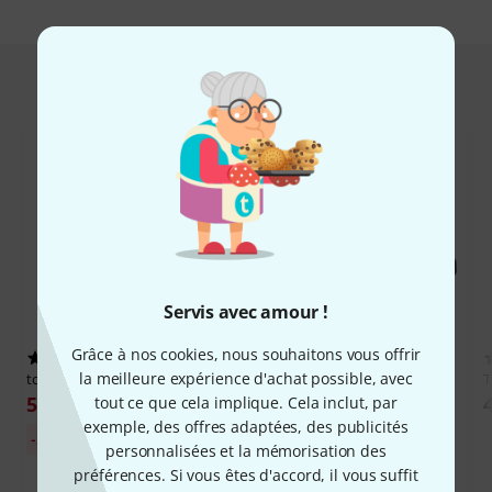
Hot Deals
Servis avec amour !
Grâce à nos cookies, nous souhaitons vous offrir
489
4122
la meilleure expérience d'achat possible, avec
tc electronic
Polytune 3 Mini
Harley Benton
HBCA-K
Acoustic/Electric Capo
58 €
tout ce que cela implique. Cela inclut, par
4,75 €
exemple, des offres adaptées, des publicités
Meilleur prix sur 30
-25%
jours: 77 €
personnalisées et la mémorisation des
préférences. Si vous êtes d'accord, il vous suffit