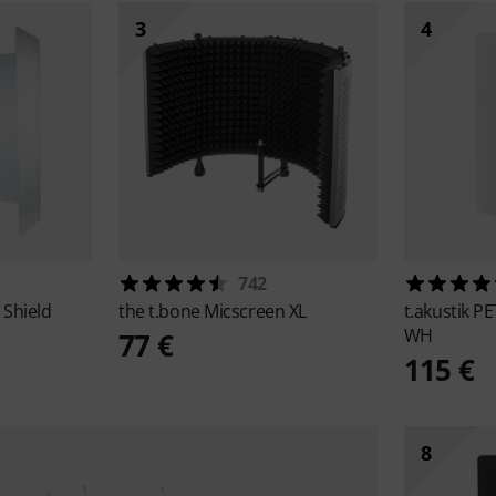
3
4
742
Shield
the t.bone
Micscreen XL
t.akustik
PE
WH
77 €
115 €
8