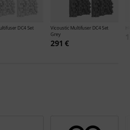
ltifuser DC4 Set
Vicoustic
Multifuser DC4 Set
H
Grey
1
291 €