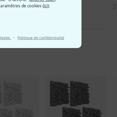
58 €
2
aramètres de cookies (
ici
).
·
légales
Politique de confidentialité