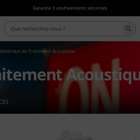
Garantie 3 ans
Paiements sécurisés
Déma
Matériaux de Traitement Acoustique
aitement Acoustiq
CES