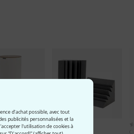
ience d'achat possible, avec tout
des publicités personnalisées et la
23
766
accepter l'utilisation de cookies à
rap 104 White
t.akustik
CBT-37
Cl
sur "D'accord!" (
afficher tout
).