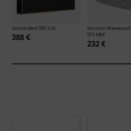
Sessiondesk
SBX Sub
Vicoustic
Wavewood D
EPS MKII
388 €
232 €