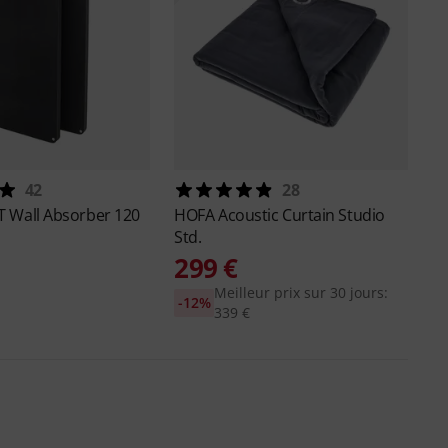
42
28
T Wall Absorber 120
HOFA
Acoustic Curtain Studio
Std.
299 €
Meilleur prix sur 30 jours:
-12%
339 €