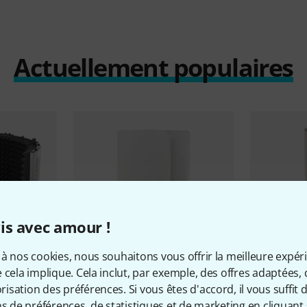
Actuellement populaires
is avec amour !
à nos cookies, nous souhaitons vous offrir la meilleure expér
 cela implique. Cela inclut, par exemple, des offres adaptées, 
53
sation des préférences. Si vous êtes d'accord, il vous suffit d'
 XL
t.akustik
PET Wall Absorber 120
HOFA
Basst
ns de préférences, de statistiques et de marketing en cliquant 