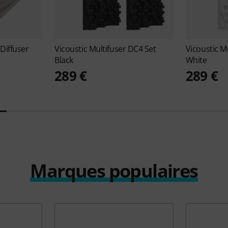
iffuser
Vicoustic
Multifuser DC4 Set
Vicoustic
Mu
Black
White
289 €
289 €
Marques populaires