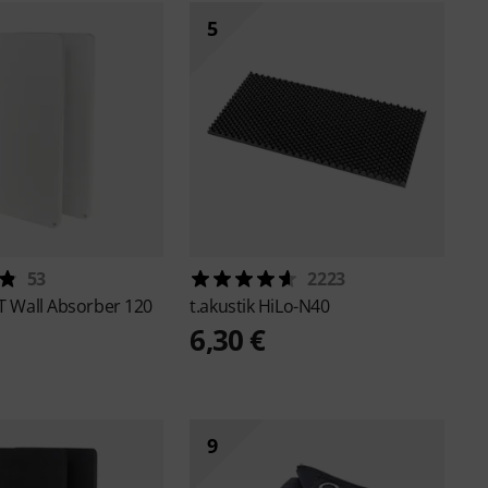
5
53
2223
T Wall Absorber 120
t.akustik
HiLo-N40
6,30 €
9