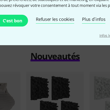
WH
222 €
pouvez révoquer votre consentement à tout moment via les p
115 €
Refuser les cookies
Plus d´infos
C'est bon
Infos 
Nouveautés