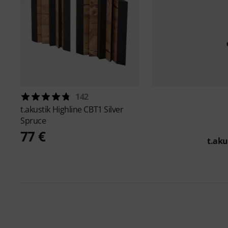
142
t.akustik
Highline CBT1 Silver
Spruce
77 €
t.aku