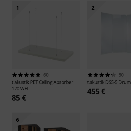
1
2
60
50
t.akustik
PET Ceiling Absorber
t.akustik
DS5-5 Drum 
120 WH
455 €
85 €
6