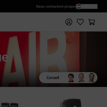
Nous contacter
A propos
FR / €
rrer la recherche avec le terme de recherche {searchTerm
ue
Conseil