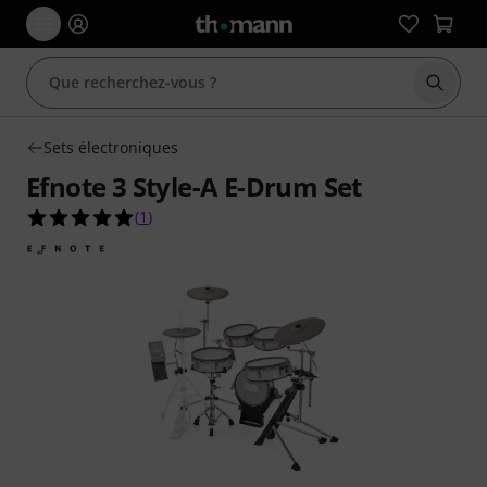
Démarr
Sets électroniques
Efnote 3 Style-A E-Drum Set
5.0 étoiles sur 5 d'après 1 évaluations clients
(
1
)