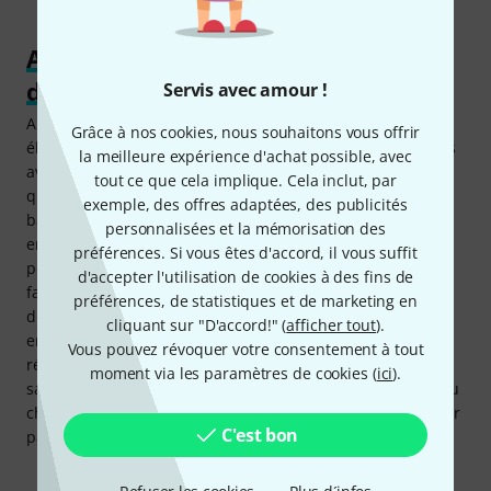
Appréciée aussi des autres membres
du groupe
Servis avec amour !
Aujourd’hui, on voit de plus en plus de batteries
Grâce à nos cookies, nous souhaitons vous offrir
électroniques sur scène. Ce n’est guère étonnant au vu des
la meilleure expérience d'achat possible, avec
avantages . Les pads en peau maillée ne provoquent
tout ce que cela implique. Cela inclut, par
quasiment aucun bruit par eux-mêmes : le son de la
exemple, des offres adaptées, des publicités
batterie est alors beaucoup mieux gérable via les seules
personnalisées et la mémorisation des
enceintes de retour. C’est particulièrement appréciable
préférences. Si vous êtes d'accord, il vous suffit
pour l’accordage et le jeu d’instruments de volume plus
d'accepter l'utilisation de cookies à des fins de
faible àcoté, ou pour le chant. C’est un avantage bien sûr
préférences, de statistiques et de marketing en
déjà lors d’une prestation sur une scène standard, mais
cliquant sur "D'accord!" (
afficher tout
).
encore bien plus dans des endroits à l’acoustique très
Vous pouvez révoquer votre consentement à tout
réverbérée comme les églises. Et bien sûr, ces qualités
moment via les paramètres de cookies (
ici
).
sauront également s’exprimer dans la salle de répétition ou
chez soi dans le home-studio. Bref, une batterie à employer
C'est bon
partout et en toutes circonstances !