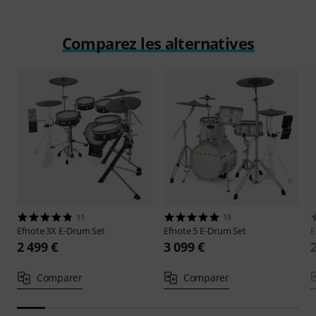
Comparez les alternatives
11
15
Efnote
3X E-Drum Set
Efnote
5 E-Drum Set
E
2 499 €
3 099 €
Comparer
Comparer