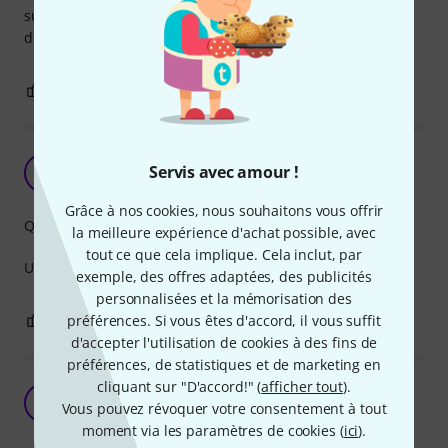
sur la qualité de la connexion au moment de l'installation
de vos lights. Au top !
0
0
SIGNALER L'ÉVALUATION
No problem
Servis avec amour !
HL
Hadrien Lacour 29.03.2022
Grâce à nos cookies, nous souhaitons vous offrir
Qualité de fabrication
la meilleure expérience d'achat possible, avec
tout ce que cela implique. Cela inclut, par
Un peu plus de choix dans les longueurs serait apprécié.
exemple, des offres adaptées, des publicités
personnalisées et la mémorisation des
0
0
préférences. Si vous êtes d'accord, il vous suffit
SIGNALER L'ÉVALUATION
d'accepter l'utilisation de cookies à des fins de
préférences, de statistiques et de marketing en
cliquant sur "D'accord!" (
afficher tout
).
Belle fabrication
B
Vous pouvez révoquer votre consentement à tout
Body67 02.01.2019
moment via les paramètres de cookies (
ici
).