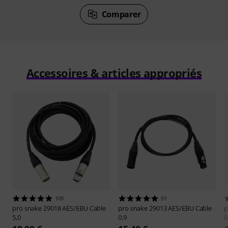
Comparer
Accessoires & articles appropriés
109
51
pro snake
29018 AES/EBU Cable
pro snake
29013 AES/EBU Cable
p
5,0
0,9
0