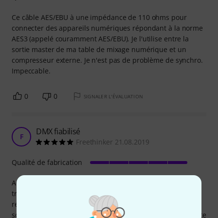
Ce câble AES/EBU à une impédance de 110 ohms pour
connecter des appareils numériques répondant à la norme
AES3 (appelé couramment AES/EBU). Je l'utilise entre la
sortie master de ma table de mixage numérique et un
compresseur externe. Je n'est pas de problème de synchro.
Impeccable.
0
0
SIGNALER L'ÉVALUATION
DMX fiabilisé
F
Freethinker 21.08.2019
Qualité de fabrication
Acheté dans le but d'éliminer des problème de
transmission DMX avec des câbles... "très moyens" (pou
rester correct), j'ai atteint mon objectif avec ce câble. Câble
souple et surtout prises Neutrik qui ne laissent aucun doute