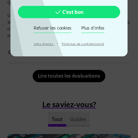
Qualité de fabrication
C'est bon
Un Câble MIC-FLEX 110 ohms extrêmement souple en
silicone, des connecteurs XLR Neutrik de très bonne facture,
Refuser les cookies
Plus d´infos
rien à redire sur la qualité de ce câble qui me sert à relier
mes équipements en numérique.
·
Infos légales
Politique de confidentialité
0
0
SIGNALER L'ÉVALUATION
Lire toutes les évaluations
Le saviez-vous?
Tout
Guides