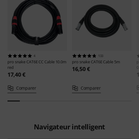
4
133
pro snake
CAT6E CC Cable 10.0m
pro snake
CAT6E Cable 5m
p
red
0
16,50 €
17,40 €
Comparer
Comparer
Navigateur intelligent