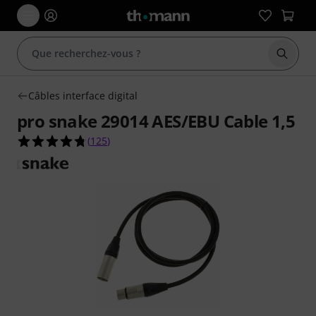
Démarr
Câbles interface digital
pro snake 29014 AES/EBU Cable 1,5
4.8 étoiles sur 5 d'après 125 évaluations clients
(
125
)