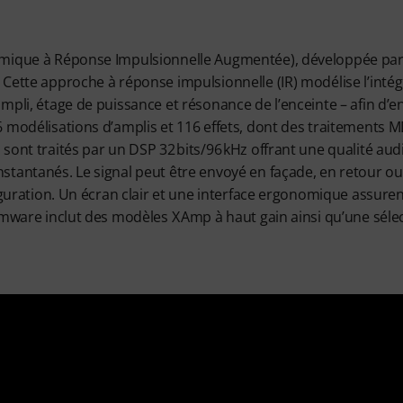
mique à Réponse Impulsionnelle Augmentée), développée par 
 Cette approche à réponse impulsionnelle (IR) modélise l’int
mpli, étage de puissance et résonance de l’enceinte – afin d’e
 modélisations d’amplis et 116 effets, dont des traitements M
sont traités par un DSP 32 bits/96 kHz offrant une qualité aud
tantanés. Le signal peut être envoyé en façade, en retour ou
iguration. Un écran clair et une interface ergonomique assurent
rmware inclut des modèles X Amp à haut gain ainsi qu’une séle