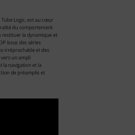
Tube Logic, est au cœur
égralité du comportement
n restituer la dynamique et
DP issus des séries
io irréprochable et des
 vers un ampli
 la navigation et la
ction de préamplis et