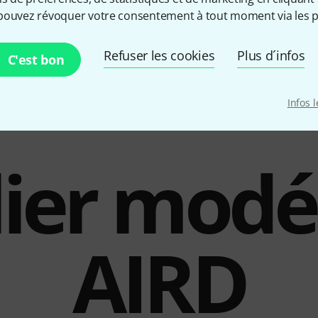
pouvez révoquer votre consentement à tout moment via les p
Sortie ligne
Oui
Alimentation incluse
Oui
Refuser les cookies
Plus d´infos
C'est bon
Infos 
ier modé
AIRD