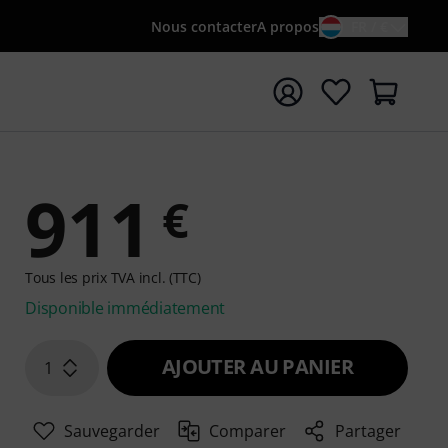
Nous contacter
A propos
FR / €
rrer la recherche avec le terme de recherche {searchTerm
911
€
Tous les prix TVA incl. (TTC)
Disponible immédiatement
AJOUTER AU PANIER
1
Sauvegarder
Comparer
Partager