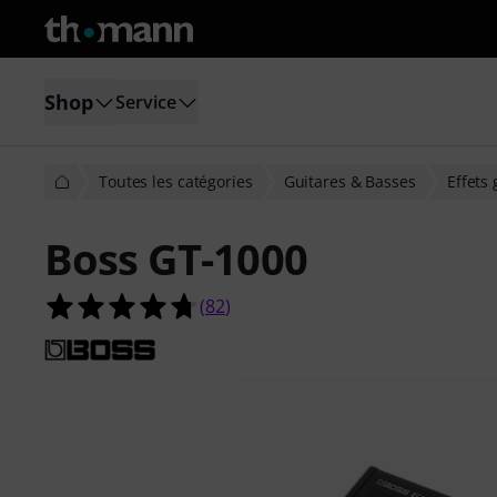
Shop
Service
Toutes les catégories
Guitares & Basses
Effets 
Boss GT-1000
4.7 étoiles sur 5 d'après 82 évaluati
(
82
)