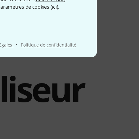
aramètres de cookies (
ici
).
·
légales
Politique de confidentialité
liseur