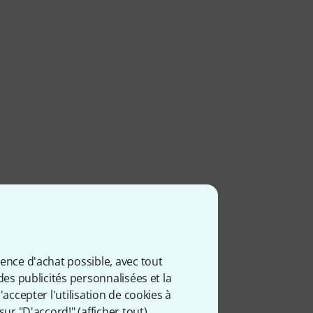
ience d'achat possible, avec tout
des publicités personnalisées et la
accepter l'utilisation de cookies à
sur "D'accord!" (
afficher tout
).