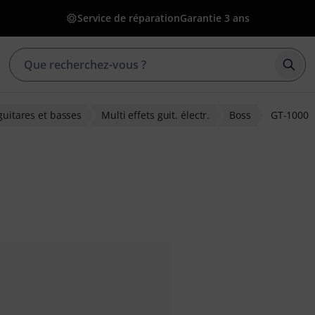
Service de réparation
Garantie 3 ans
Déma
guitares et basses
Multi effets guit. électr.
Boss
GT-1000
ons clients