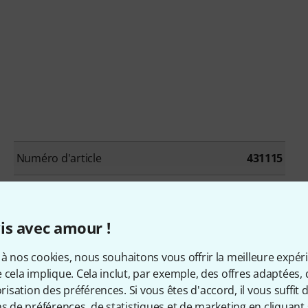
Numéro d'article
431115
Type
Pédalier
is avec amour !
Boite à rythme
Non
à nos cookies, nous souhaitons vous offrir la meilleure expér
Pédale d'expression
Oui
 cela implique. Cela inclut, par exemple, des offres adaptées, 
sation des préférences. Si vous êtes d'accord, il vous suffit d'
Sortie casque
Oui
ns de préférences, de statistiques et de marketing en cliquant 