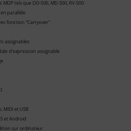
oss MDP tels que DD-500, MD-500, RV-500
 en parallèle
ec fonction "Carryover"
rs assignables
ale d'expression assignable
ge
D
n, MIDI et USB
OS et Android
ition sur ordinateur