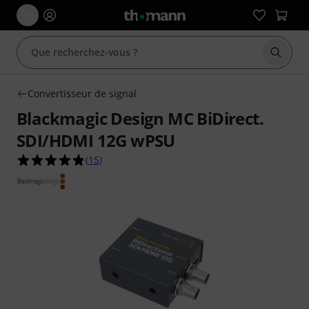
Démarr
Convertisseur de signal
Blackmagic Design MC BiDirect.
SDI/HDMI 12G wPSU
4.9 étoiles sur 5 d'après 15 évaluations clients
(
15
)