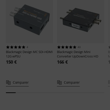
4
43
Blackmagic Design
MC SDI-HDMI
Blackmagic Design
Mini
B
12G wPSU
Converter UpDownCross HD
M
150 €
166 €
Comparer
Comparer