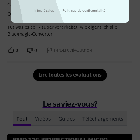
Caractéristiques
·
Infos légales
Politique de confidentialité
Qualité de fabrication
Tut was es soll - super verarbeitet, wie eigentlich alle
Blackmagic-Converter.
0
0
SIGNALER L'ÉVALUATION
Lire toutes les évaluations
Le saviez-vous?
Tout
Vidéos
Guides
Téléchargements