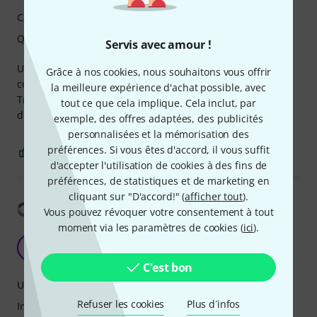
Caractéristiques
Qualité de fabrication
Servis avec amour !
Utilisation pour un usage professionnel. Meilleur
Grâce à nos cookies, nous souhaitons vous offrir
compromis pour passer du SDI en HDMI et inversement.
la meilleure expérience d'achat possible, avec
Très bonne qualité et très bonne résistance dans
tout ce que cela implique. Cela inclut, par
différentes conditions.
exemple, des offres adaptées, des publicités
personnalisées et la mémorisation des
préférences. Si vous êtes d'accord, il vous suffit
0
0
SIGNALER L'ÉVALUATION
d'accepter l'utilisation de cookies à des fins de
préférences, de statistiques et de marketing en
cliquant sur "D'accord!" (
afficher tout
).
Afficher la traduction
Vous pouvez révoquer votre consentement à tout
moment via les paramètres de cookies (
ici
).
Tut was es soll
B
Bertelmann 10.04.2022
C'est bon
Utilisation
Refuser les cookies
Plus d´infos
Image/Son