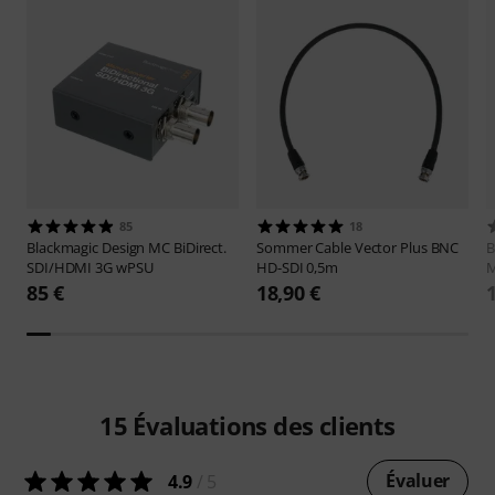
85
18
Blackmagic Design
MC BiDirect.
Sommer Cable
Vector Plus BNC
B
SDI/HDMI 3G wPSU
HD-SDI 0,5m
M
85 €
18,90 €
15
Évaluations des clients
Évaluer
4.9
/ 5