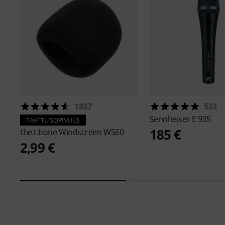
1837
533
Sennheiser
E 935
TAATTU SOPIVUUS
185 €
the t.bone
Windscreen WS60
2,99 €