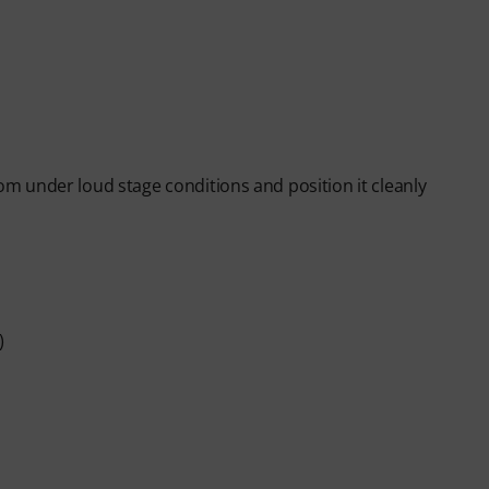
iques through
34 step-by-step video lessons
, covering
, resonance, vocal health, confidence, and practical
 your voice from the ground up. Whether you are a
improve your technique, the course provides a
 more confident singer.
ed, you will automatically receive your activation
om under loud stage conditions and position it cleanly
n expires automatically after the 90-days access
)