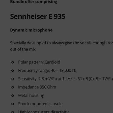
Bundle offer comprising
Learn essential singing techn
breathing, vocal control, pitch
Sennheiser E 935
exercises to help you develop
complete beginner or want to 
structured path to becoming a
Dynamic microphone
After your order has been shipp
Specially developed to always give the vocals enough ro
code by email. The subscriptio
out of the mix.
period.
Polar pattern: Cardioid
Frequency range: 40 – 18,000 Hz
Sensitivity: 2.8 mV/Pa at 1 kHz = -51 dB (0 dB = 1V/Pa
Impedance 350 Ohm
Metal housing
Shock-mounted capsule
Highly consistent directivity