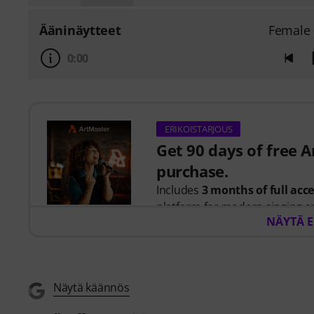
Ääninäytteet
Female 
0:00
ERIKOISTARJOUS
Get 90 days of free 
purchase.
Includes
3 months of full acc
platform for modern singing a
NÄYTÄ 
When you purchase this produc
you will receive a free 90-days
Singing for Beginners
course,
Näytä käännös
artists including
Barbra Streis