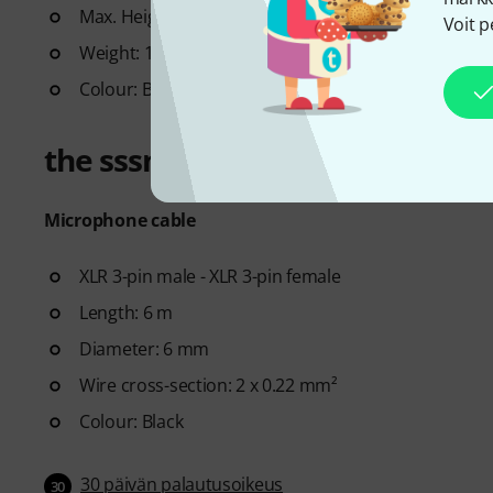
Max. Height with Boom arm: Approx. 210 cm
Voit p
Weight: 1.60 kg
Colour: Black
the sssnake SM6BK
Microphone cable
XLR 3-pin male - XLR 3-pin female
Length: 6 m
Diameter: 6 mm
Wire cross-section: 2 x 0.22 mm²
Colour: Black
30 päivän palautusoikeus
30