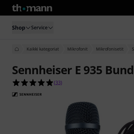
Shop
Service
Kaikki kategoriat
Mikrofonit
Mikrofonisetit
Sennheiser E 935 Bund
4.9 tähteä viidestä yhteensä 33 asi
(
33
)