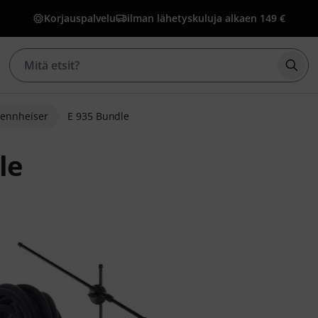
Korjauspalvelu
ilman lähetyskuluja alkaen 149 €
Aloi
Sennheiser
E 935 Bundle
le
akasarvostelusta