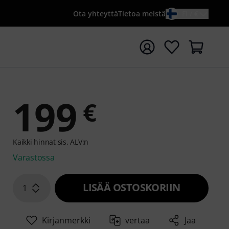
Ota yhteyttä
Tietoa meistä
FI / €
ta haku hakusanalla {searchTerm}
199
€
Kaikki hinnat sis. ALV:n
Varastossa
LISÄÄ OSTOSKORIIN
1
Kirjanmerkki
vertaa
Jaa