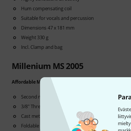
Hum compensating coil
Suitable for vocals and percussion
Dimensions 47 x 181 mm
Weight 330 g
Incl. Clamp and bag
Millenium MS 2005
Affordable Microphone Stand with Boom arm
Par
Second microphone can be mounted next to the lo
3/8" Threaded connector
Eväst
Cast metal base
liitty
mielty
Foldable feet
markki