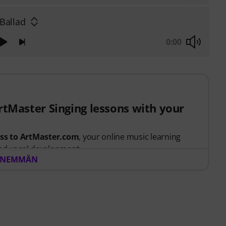
Ballad
0:00
ArtMaster Singing lessons with your
ess to ArtMaster.com
, your online music learning
nd vocal development.
ENEMMÄN
t between 15th July 2026 and 14th October 2026,
 voucher code giving you full access to our premium
 taught by
Stevvi Alexander
, who has worked with
and, Justin Timberlake and Britney Spears
.