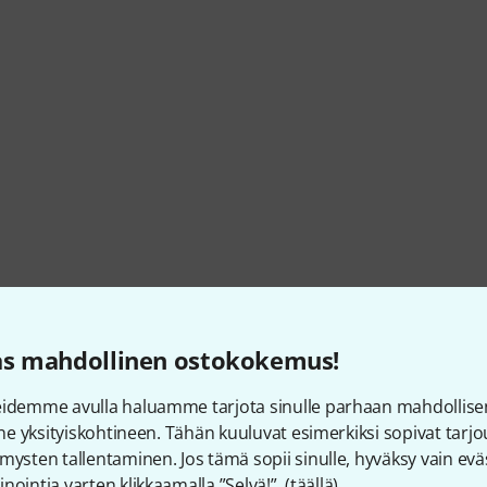
as mahdollinen ostokokemus!
cking screw of the boom arm
eidemme avulla haluamme tarjota sinulle parhaan mahdollise
vine yksityiskohtineen. Tähän kuuluvat esimerkiksi sopivat tar
mysten tallentaminen. Jos tämä sopii sinulle, hyväksy vain eväs
nointia varten klikkaamalla ”Selvä!”. (
täällä
).