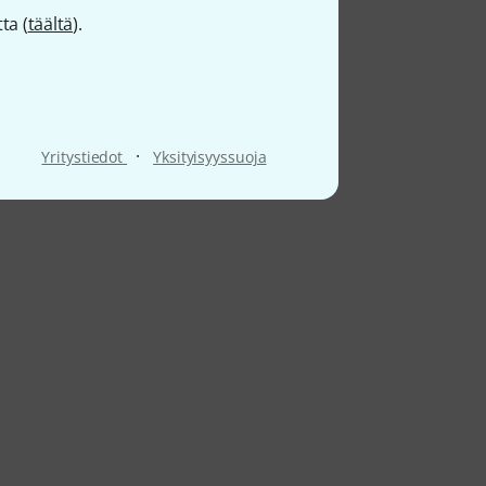
ta (
täältä
).
·
Yritystiedot
Yksityisyyssuoja