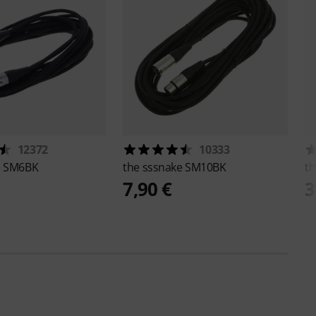
12372
10333
e
SM6BK
the sssnake
SM10BK
th
7,90 €
3