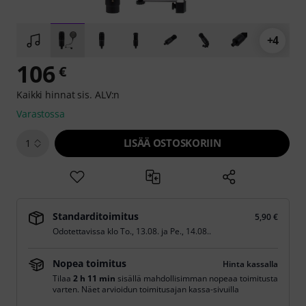
+4
106
€
Kaikki hinnat sis. ALV:n
Varastossa
LISÄÄ OSTOSKORIIN
1
Standarditoimitus
5,90 €
Odotettavissa klo
To., 13.08.
ja
Pe., 14.08.
.
Nopea toimitus
Hinta kassalla
Tilaa
2 h 11 min
sisällä mahdollisimman nopeaa toimitusta
varten. Näet arvioidun toimitusajan kassa-sivuilla