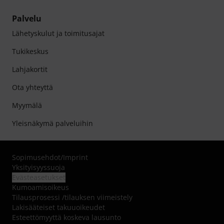
Palvelu
Lähetyskulut ja toimitusajat
Tukikeskus
Lahjakortit
Ota yhteyttä
Myymälä
Yleisnäkymä palveluihin
Sopimusehdot
/
Imprint
Yksityisyyssuoja
Evästeasetukset
Kumoamisoikeus
Tilausprosessi /tilauksen viimeistely
Lakisääteiset takuuoikeudet
Esteettömyyttä koskeva lausunto