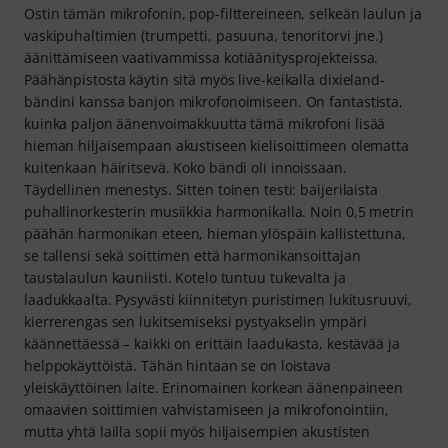
Ostin tämän mikrofonin, pop-filttereineen, selkeän laulun ja
vaskipuhaltimien (trumpetti, pasuuna, tenoritorvi jne.)
äänittämiseen vaativammissa kotiäänitysprojekteissa.
Päähänpistosta käytin sitä myös live-keikalla dixieland-
bändini kanssa banjon mikrofonoimiseen. On fantastista,
kuinka paljon äänenvoimakkuutta tämä mikrofoni lisää
hieman hiljaisempaan akustiseen kielisoittimeen olematta
kuitenkaan häiritsevä. Koko bändi oli innoissaan.
Täydellinen menestys. Sitten toinen testi: baijerilaista
puhallinorkesterin musiikkia harmonikalla. Noin 0,5 metrin
päähän harmonikan eteen, hieman ylöspäin kallistettuna,
se tallensi sekä soittimen että harmonikansoittajan
taustalaulun kauniisti. Kotelo tuntuu tukevalta ja
laadukkaalta. Pysyvästi kiinnitetyn puristimen lukitusruuvi,
kierrerengas sen lukitsemiseksi pystyakselin ympäri
käännettäessä – kaikki on erittäin laadukasta, kestävää ja
helppokäyttöistä. Tähän hintaan se on loistava
yleiskäyttöinen laite. Erinomainen korkean äänenpaineen
omaavien soittimien vahvistamiseen ja mikrofonointiin,
mutta yhtä lailla sopii myös hiljaisempien akustisten