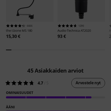
6666
1290
the t.bone
MS 180
Audio-Technica
AT2020
A
15,30 €
93 €
45
Asiakkaiden arviot
Arvostele nyt
4.7
/ 5
OMINAISUUDET
ÄÄNI