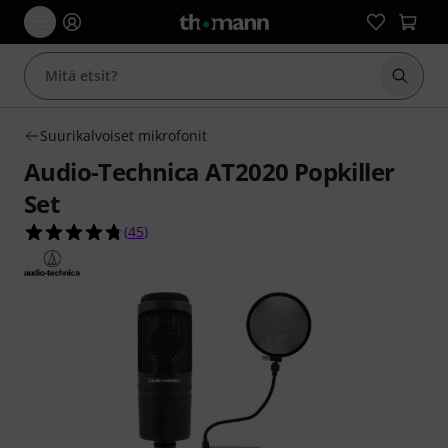
Aloita
Suurikalvoiset mikrofonit
Audio-Technica AT2020 Popkiller
Set
4.7 tähteä viidestä yhteensä 45 asiakasarvostelu
(
45
)