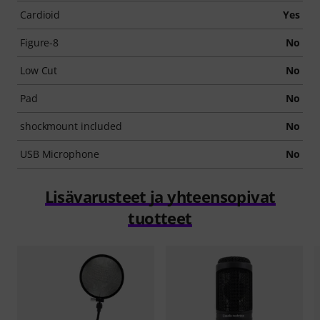
Cardioid
Yes
Figure-8
No
Low Cut
No
Pad
No
shockmount included
No
USB Microphone
No
Lisävarusteet ja yhteensopivat
tuotteet