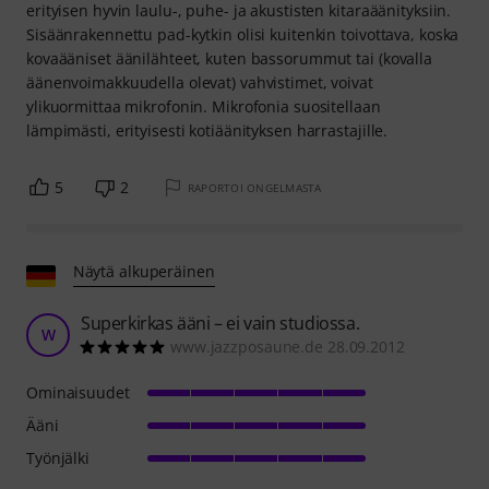
erityisen hyvin laulu-, puhe- ja akustisten kitaraäänityksiin.
Sisäänrakennettu pad-kytkin olisi kuitenkin toivottava, koska
kovaääniset äänilähteet, kuten bassorummut tai (kovalla
äänenvoimakkuudella olevat) vahvistimet, voivat
ylikuormittaa mikrofonin. Mikrofonia suositellaan
lämpimästi, erityisesti kotiäänityksen harrastajille.
5
2
RAPORTOI ONGELMASTA
Näytä alkuperäinen
Superkirkas ääni – ei vain studiossa.
W
www.jazzposaune.de 28.09.2012
Ominaisuudet
Ääni
Työnjälki