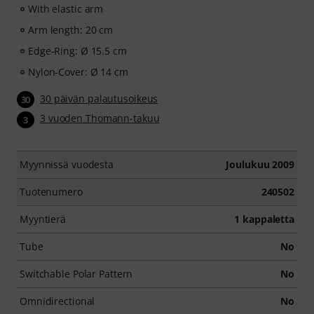
With elastic arm
Arm length: 20 cm
Edge-Ring: Ø 15.5 cm
Nylon-Cover: Ø 14 cm
30 päivän palautusoikeus
30
3 vuoden Thomann-takuu
3
Myynnissä vuodesta
Joulukuu 2009
Tuotenumero
240502
Myyntierä
1 kappaletta
Tube
No
Switchable Polar Pattern
No
Omnidirectional
No