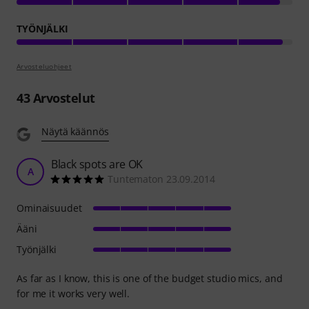
TYÖNJÄLKI
Arvosteluohjeet
43
Arvostelut
Näytä käännös
Black spots are OK
A
Tuntematon 23.09.2014
Ominaisuudet
Ääni
Työnjälki
As far as I know, this is one of the budget studio mics, and
for me it works very well.