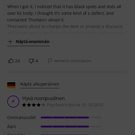
When I got it, I noticed that it has black spots and dots all
over its body. I thought it's some kind of a defect, and
contacted Thomann about it.
They were about to change the item or provide a discount,
while they got a note from AT that these dots and spots are
Näytä enemmän
24
4
RAPORTOI ONGELMASTA
Näytä alkuperäinen
Hyvä monipuolinen
P
PsychiatricNurse 31.10.2010
Ominaisuudet
Ääni