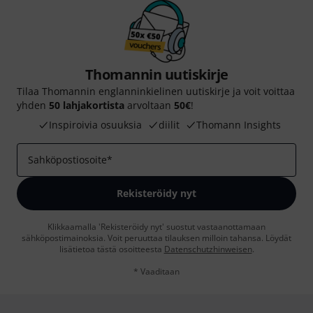
Thomannin uutiskirje
Tilaa Thomannin englanninkielinen uutiskirje ja voit voittaa
yhden
50 lahjakortista
arvoltaan
50€
!
Inspiroivia osuuksia
diilit
Thomann Insights
Sahköpostiosoite
*
Rekisteröidy nyt
Klikkaamalla 'Rekisteröidy nyt' suostut vastaanottamaan
sähköpostimainoksia. Voit peruuttaa tilauksen milloin tahansa. Löydät
lisätietoa tästä osoitteesta
Datenschutzhinweisen
.
* Vaaditaan