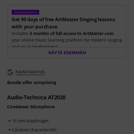
ERIKOISTARJOUS
Get 90 days of free ArtMaster Singing lessons
with your purchase.
Includes
3 months of full access to ArtMaster.com
,
your online music learning platform for modern singing
and vocal development.
NÄYTÄ ENEMMÄN
When you purchase this product between 15th July
2026 and 14th October 2026, you will receive a free 90-
Näytä käännös
days voucher code giving you full access to our
premium
Singing for Beginners
course, taught by
Bundle offer comprising
Stevvi Alexander
, who has worked with artists
including
Barbra Streisand, Justin Timberlake and
Audio-Technica AT2020
Britney Spears
.
Condenser Microphone
Learn essential singing techniques through
34 step-by-
step video lessons
16 mm diaphragm
, covering breathing, vocal control,
pitch, resonance, vocal health, confidence, and
Cardioid characteristic
practical exercises to help you develop your voice from