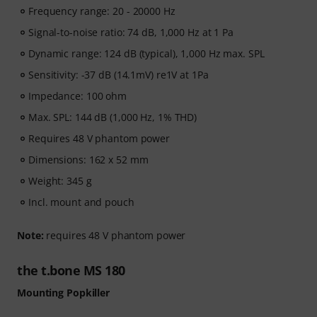
Frequency range: 20 - 20000 Hz
the ground up. Whether you are a complete beginner
or want to improve your technique, the course provides
Signal-to-noise ratio: 74 dB, 1,000 Hz at 1 Pa
a structured path to becoming a more confident singer.
Dynamic range: 124 dB (typical), 1,000 Hz max. SPL
Sensitivity: -37 dB (14.1mV) re1V at 1Pa
After your order has been shipped, you will
automatically receive your activation code by email. The
Impedance: 100 ohm
subscription expires automatically after the 90-days
Max. SPL: 144 dB (1,000 Hz, 1% THD)
access period.
Requires 48 V phantom power
Dimensions: 162 x 52 mm
Weight: 345 g
Incl. mount and pouch
Note:
requires 48 V phantom power
the t.bone MS 180
Mounting Popkiller