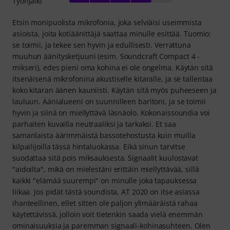
Työnjälki
Etsin monipuolista mikrofonia, joka selviäisi useimmista
asioista, joita kotiäänittäjä saattaa minulle esittää. Tuomio:
se toimii, ja tekee sen hyvin ja edullisesti. Verrattuna
muuhun äänitysketjuuni (esim. Soundcraft Compact 4 -
mikseri), edes pieni oma kohina ei ole ongelma. Käytän sitä
itsenäisenä mikrofonina akustiselle kitaralle, ja se tallentaa
koko kitaran äänen kauniisti. Käytän sitä myös puheeseen ja
lauluun. Äänialueeni on suunnilleen baritoni, ja se toimii
hyvin ja siinä on miellyttävä läsnäolo. Kokonaissoundia voi
parhaiten kuvailla neutraaliksi ja tarkaksi. Et saa
samanlaista äärimmäistä bassotehostusta kuin muilla
kilpailijoilla tässä hintaluokassa. Eikä sinun tarvitse
suodattaa sitä pois miksauksesta. Signaalit kuulostavat
"aidoilta", mikä on mielestäni erittäin miellyttävää, sillä
kaikki "elämää suurempi" on minulle joka tapauksessa
liikaa. Jos pidät tästä soundista, AT 2020 on itse asiassa
ihanteellinen, ellet sitten ole paljon ylimääräistä rahaa
käytettävissä, jolloin voit tietenkin saada vielä enemmän
ominaisuuksia ja paremman signaali-kohinasuhteen. Olen