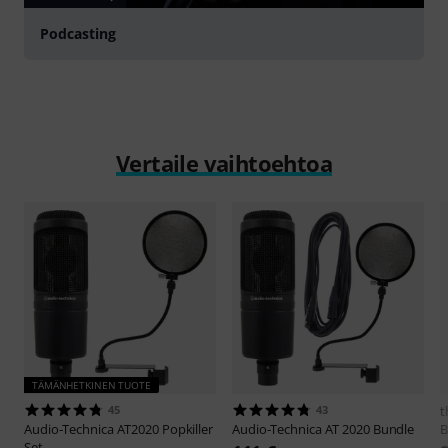
Podcasting
Vertaile vaihtoehtoa
TÄMÄNHETKINEN TUOTE
45
43
t
Audio-Technica
AT2020 Popkiller
Audio-Technica
AT 2020 Bundle
B
Set