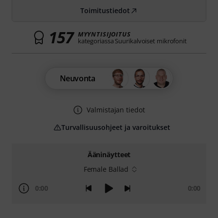
Toimitustiedot
157
MYYNTISIJOITUS
kategoriassa Suurikalvoiset mikrofonit
Neuvonta
Valmistajan tiedot
Turvallisuusohjeet ja varoitukset
Ääninäytteet
Female Ballad
0:00
0:00