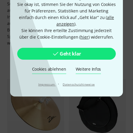
Summe, die viele Schlagzeuger für ein einziges Becken
Sie okay ist, stimmen Sie der Nutzung von Cookies
ausgeben. Für den aufstrebenden Drummer lohnt sich die
für Präferenzen, Statistiken und Marketing
Investition garantiert, denn das Set klingt so gut, dass man
einfach durch einen Klick auf „Geht klar“ zu (
alle
auch nach Jahren noch Spaß daran haben wird. Weitere
anzeigen
).
Becken der Kategorien Hi-Hat, Crash, Ride, China und
Sie können Ihre erteilte Zustimmung jederzeit
Splash können später hinzugekauft werden, um den
über die Cookie-Einstellungen (
hier
) widerrufen.
wachsenden Ansprüchen gerecht zu werden.
Geht klar
Zubehör & passende Artikel
Cookies ablehnen
Weitere Infos
·
Impressum
Datenschutzhinweise