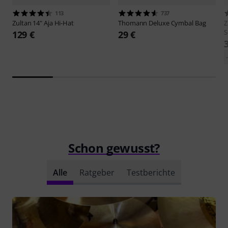
113
737
Zultan
14" Aja Hi-Hat
Thomann
Deluxe Cymbal Bag
Z
S
129 €
29 €
Schon gewusst?
Alle
Ratgeber
Testberichte