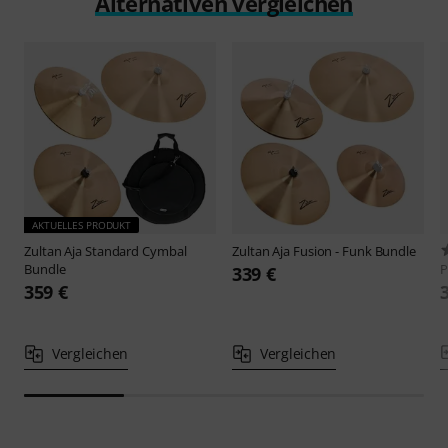
Alternativen vergleichen
AKTUELLES PRODUKT
Zultan
Aja Standard Cymbal
Zultan
Aja Fusion - Funk Bundle
Bundle
P
339 €
359 €
Vergleichen
Vergleichen