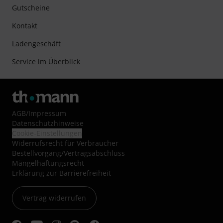
Gutscheine
Kontakt
Ladengeschäft
Service im Überblick
AGB
/
Impressum
Datenschutzhinweise
Cookie-Einstellungen
Widerrufsrecht für Verbraucher
Bestellvorgang/Vertragsabschluss
Mängelhaftungsrecht
Erklärung zur Barrierefreiheit
Vertrag widerrufen