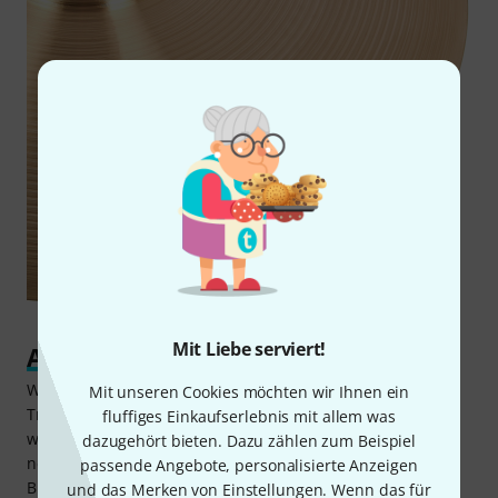
Mit Liebe serviert!
Am richtigen Ende gespart
Wer es als Schlagzeug-Einsteiger ernst meint mit dem
Mit unseren Cookies möchten wir Ihnen ein
Trommeln, weiß, dass ein guter Beckensound ebenso
fluffiges Einkaufserlebnis mit allem was
wichtig ist wie die tollen Features und die coole Optik der
dazugehört bieten. Dazu zählen zum Beispiel
neu erworbenen Drums. Der Preis des Zultan Aja Cymbal
passende Angebote, personalisierte Anzeigen
Bundles in der Standard-Ausführung entspricht etwa der
und das Merken von Einstellungen. Wenn das für