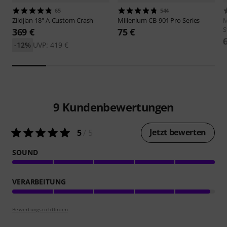
65
544
Zildjian
18" A-Custom Crash
Millenium
CB-901 Pro Series
M
S
369 €
75 €
-12%
UVP: 419 €
9
Kundenbewertungen
Jetzt bewerten
5
/ 5
SOUND
VERARBEITUNG
Bewertungsrichtlinien