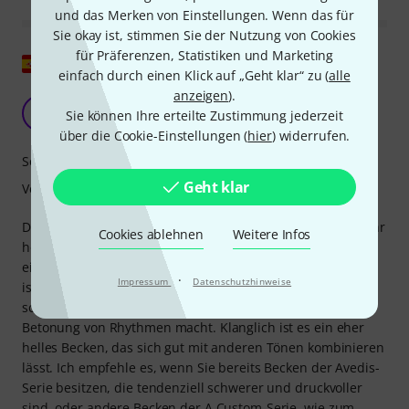
und das Merken von Einstellungen. Wenn das für
Sie okay ist, stimmen Sie der Nutzung von Cookies
für Präferenzen, Statistiken und Marketing
Original zeigen
einfach durch einen Klick auf „Geht klar“ zu (
alle
anzeigen
).
HELL
AU
Sie können Ihre erteilte Zustimmung jederzeit
Asier U. 08.10.2012
über die Cookie-Einstellungen (
hier
) widerrufen.
Sound
Geht klar
Verarbeitung
Dieses Becken liefert, wie für seine Serie typisch, einen sehr
Cookies ablehnen
Weitere Infos
hellen und definierten Klang. Es ist recht leicht und hat
eine hervorragende Projektion. Besonders hervorzuheben
·
Impressum
Datenschutzhinweise
ist seine exzellente Ansprache, und was ich besonders
schätze, ist sein sehr kurzer Ausklang, der es ideal für die
Betonung von Rhythmen macht. Klanglich ist es ein eher
helles Becken, das sich gut mit anderen Tönen kombinieren
lässt. Ich empfehle es, wenn Sie bereits Becken der Avedis-
Serie besitzen, die tendenziell schwerer und druckvoller
sind, oder andere Becken der A Custom-Serie, wie zum