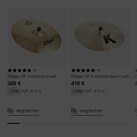
65
40
Zildjian
18" A-Custom Crash
Zildjian
18" K-Custom Dark Crash
Z
369 €
419 €
-12%
UVP: 419 €
-13%
UVP: 479 €
Vergleichen
Vergleichen