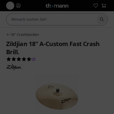
Suche 
18" Crashbecken
Zildjian 18" A-Custom Fast Crash
Brill.
5.0 von 5 Sternen aus 9 Kundenbewertungen
(
9
)