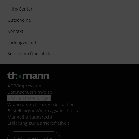
Hilfe-Center
Gutscheine
Kontakt
Ladengeschäft
Service im Überblick
AGB
/
Impressum
Datenschutzhinweise
Cookie-Einstellungen
Widerrufsrecht für Verbraucher
Bestellvorgang/Vertragsabschluss
Mängelhaftungsrecht
Erklärung zur Barrierefreiheit
Vertrag widerrufen