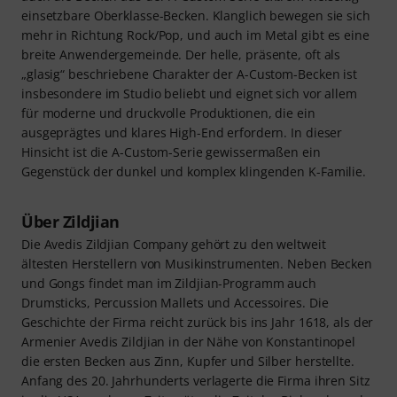
einsetzbare Oberklasse-Becken. Klanglich bewegen sie sich
mehr in Richtung Rock/Pop, und auch im Metal gibt es eine
breite Anwendergemeinde. Der helle, präsente, oft als
„glasig“ beschriebene Charakter der A-Custom-Becken ist
insbesondere im Studio beliebt und eignet sich vor allem
für moderne und druckvolle Produktionen, die ein
ausgeprägtes und klares High-End erfordern. In dieser
Hinsicht ist die A-Custom-Serie gewissermaßen ein
Gegenstück der dunkel und komplex klingenden K-Familie.
Über Zildjian
Die Avedis Zildjian Company gehört zu den weltweit
ältesten Herstellern von Musikinstrumenten. Neben Becken
und Gongs findet man im Zildjian-Programm auch
Drumsticks, Percussion Mallets und Accessoires. Die
Geschichte der Firma reicht zurück bis ins Jahr 1618, als der
Armenier Avedis Zildjian in der Nähe von Konstantinopel
die ersten Becken aus Zinn, Kupfer und Silber herstellte.
Anfang des 20. Jahrhunderts verlagerte die Firma ihren Sitz