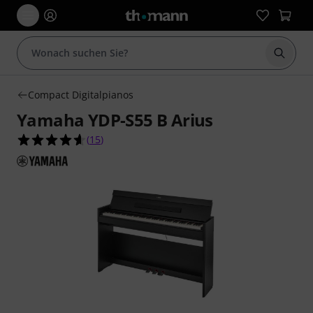
Suche 
Compact Digitalpianos
Yamaha YDP-S55 B Arius
4.6 von 5 Sternen aus 15 Kundenbewertungen
(
15
)