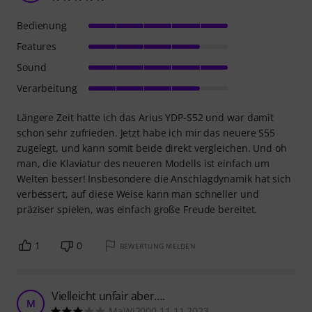
Bedienung
Features
Sound
Verarbeitung
Längere Zeit hatte ich das Arius YDP-S52 und war damit
schon sehr zufrieden. Jetzt habe ich mir das neuere S55
zugelegt, und kann somit beide direkt vergleichen. Und oh
man, die Klaviatur des neueren Modells ist einfach um
Welten besser! Insbesondere die Anschlagdynamik hat sich
verbessert, auf diese Weise kann man schneller und
präziser spielen, was einfach große Freude bereitet.
1
0
BEWERTUNG MELDEN
Vielleicht unfair aber….
M
MaWi2000 11.11.2023