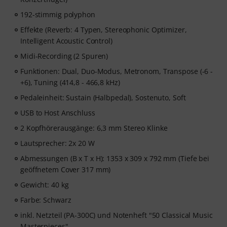
192-stimmig polyphon
Effekte (Reverb: 4 Typen, Stereophonic Optimizer,
Intelligent Acoustic Control)
Midi-Recording (2 Spuren)
Funktionen: Dual, Duo-Modus, Metronom, Transpose (-6 -
+6), Tuning (414,8 - 466,8 kHz)
Pedaleinheit: Sustain (Halbpedal), Sostenuto, Soft
USB to Host Anschluss
2 Kopfhörerausgänge: 6,3 mm Stereo Klinke
Lautsprecher: 2x 20 W
Abmessungen (B x T x H): 1353 x 309 x 792 mm (Tiefe bei
geöffnetem Cover 317 mm)
Gewicht: 40 kg
Farbe: Schwarz
inkl. Netzteil (PA-300C) und Notenheft "50 Classical Music
Masterpieces"