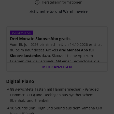
Herstellerinformationen
Sicherheits- und Warnhinweise
SONDERAKTION
Drei Monate Skoove Abo gratis
Vom 15. Juli 2026 bis einschließlich 14.10.2026 erhältst
du beim Kauf dieses Artikels
drei Monate Abo für
Skoove kostenlos
dazu. Skoove ist eine App zum
Erlernen des Klavierspiels. Mit einer Technologie, die
dir beim Spielen zuhört, und Lektionen, die von
MEHR ANZEIGEN
erfahrenen Klavierlehrer*innen erstellt wurden.
Nach dem Versand deiner Bestellung bekommst du
Digital Piano
den Freischaltcode automatisch per E-Mail zugesendet.
Das Skoove-Abo endet nach Ablauf automatisch. Keine
88 gewichtete Tasten mit Hammermechanik (Graded
Kreditkarte erforderlich.
Hammer, GH3) und Decklagen aus synthetischem
Ebenholz und Elfenbein
10 Sounds (inkl. High End Sound aus dem Yamaha CFX
Konzertflügel)