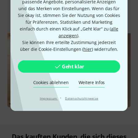
passende Angebote, personalisierte Anzeigen
dieses Zusammenspiel der einzelnen Komponenten
und das Merken von Einstellungen. Wenn das für
virtuell und in Echtzeit. Das sorgt für einen wesentlich
Sie okay ist, stimmen Sie der Nutzung von Cookies
lebendigeren Klang als ihn einfache, nur auf Sampling
für Präferenzen, Statistiken und Marketing
basierende Digitalpianos bieten.
einfach durch einen Klick auf „Geht klar“ zu (
alle
anzeigen
).
Sie können Ihre erteilte Zustimmung jederzeit
über die Cookie-Einstellungen (
hier
) widerrufen.
Geht klar
Cookies ablehnen
Weitere Infos
·
Impressum
Datenschutzhinweise
Das kauften Kunden, die sich dieses