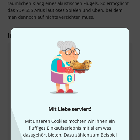
räumlichen Klang eines akustischen Flügels. So ermöglicht
das YDP-S55 Arius lautloses Spielen und Üben, bei dem
man dennoch auf nichts verzichten muss.
Im Detail erklärt
VRM Lite
Den Klang eines akustischen Klaviers oder Flügels
digital zu reproduzieren, ist sehr komplex, weil beim
Original alle Bestandteile ständig zusammenwirken:
Tasten, Dämpfer, Saiten, Resonanzboden - das alles
ergibt in der Summe den beeindruckenden Klang mit
vielen komplexen Nuancen und Resonanzen. Für
einen wirklich authentischen Klang genügt es deshalb
nicht, einfach jede Taste in verschiedenen Lautstärken
Mit Liebe serviert!
zu sampeln - ebenso wichtig ist, wie sich die jeweils
Mit unseren Cookies möchten wir Ihnen ein
schwingenden Saiten und die übrigen Teile des
fluffiges Einkaufserlebnis mit allem was
Instruments gegenseitig beeinflussen. Die VRM-Lite-
dazugehört bieten. Dazu zählen zum Beispiel
Technologie des Yamaha YDP-S55 Arius emuliert