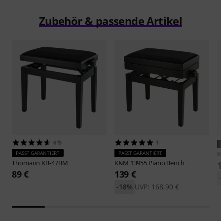
Zubehör & passende Artikel
615
1
PASST GARANTIERT
PASST GARANTIERT
Thomann
KB-47BM
K&M
13955 Piano Bench
89 €
139 €
-18%
UVP: 168,90 €