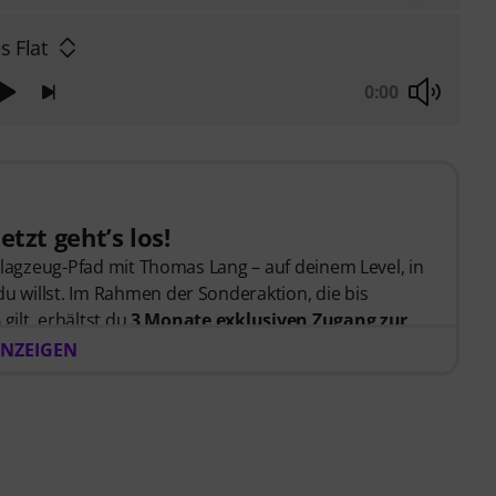
s Flat
0:00
etzt geht’s los!
hlagzeug-Pfad mit Thomas Lang – auf deinem Level, in
willst. Im Rahmen der Sonderaktion, die bis
gilt, erhältst du
3 Monate exklusiven Zugang zur
völlig kostenlos! Der Freischaltcode zur App wird Dir
NZEIGEN
ickt.