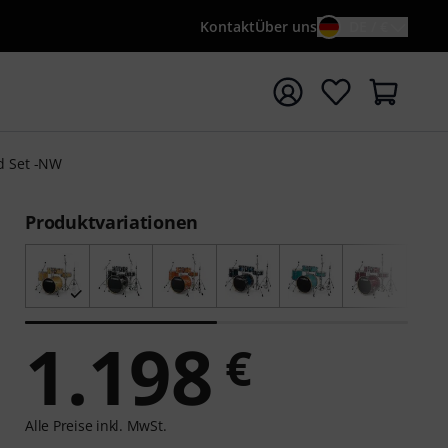
Kontakt
Über uns
DE / €
e mit Suchwort {searchTerm} starten
d Set -NW
Produktvariationen
1.198
€
Alle Preise inkl. MwSt.