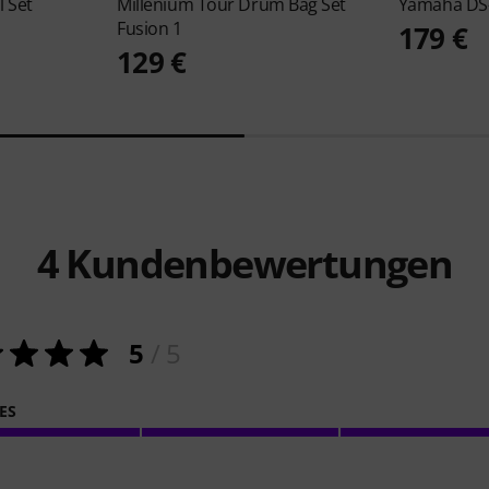
 Set
Millenium
Tour Drum Bag Set
Yamaha
DS
Fusion 1
179 €
129 €
4
Kundenbewertungen
5
/ 5
ES