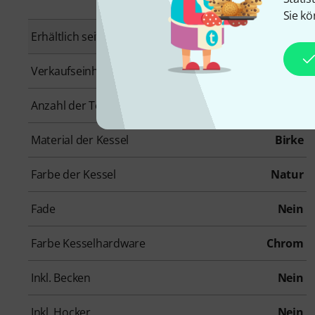
Sie kö
Erhältlich seit
Juni 2015
Verkaufseinheit
1 Stück
Anzahl der TomToms
2
Material der Kessel
Birke
Farbe der Kessel
Natur
Fade
Nein
Farbe Kesselhardware
Chrom
Inkl. Becken
Nein
Inkl. Hocker
Nein