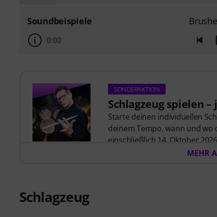
Soundbeispiele
Brushe
0:00
SONDERAKTION
Schlagzeug spielen – j
Starte deinen individuellen Sc
deinem Tempo, wann und wo du 
einschließlich 14. Oktober 2026 
MyGroove School of Drums
– 
MEHR A
automatisch per E-Mail zugesch
Schlagzeug