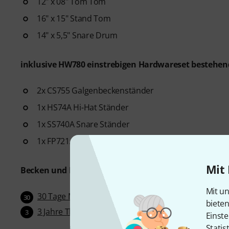
12" x 08" Tom Tom
16" x 15" Stand Tom
14" x 5,5" Snare Drum
inklusive HW780 einstrebigen Hardwareset bestehen
2x CS755 Galgenbeckenständer
1x HS74A Hi-Hat Ständer
1x SS740A Snare Ständer
1x FP721A Einzelfußmaschine
Mit 
Becken und Hocker nicht im Lieferumfang enthalten
Mit un
30 Tage Money-Back-Garantie
30
biete
3 Jahre Thomann Garantie
3
Einste
Statis