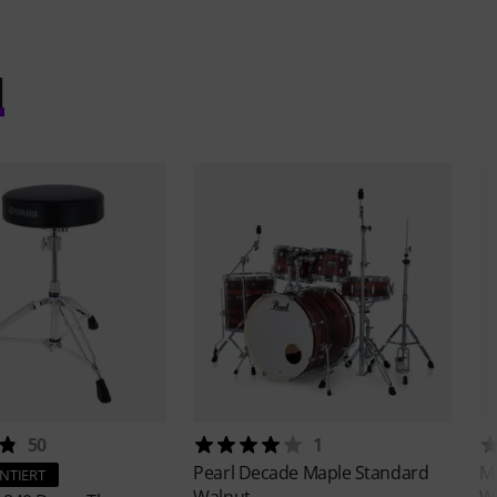
l
50
1
Pearl
Decade Maple Standard
M
NTIERT