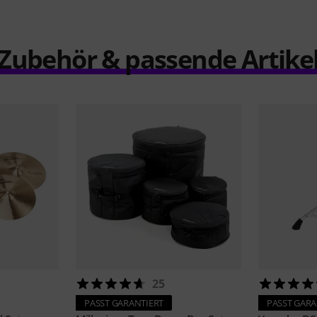
Zubehör & passende Artike
25
PASST GARANTIERT
PASST GARA