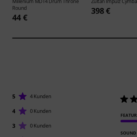
Millenium
MDT4 Drum Throne
Zultan
Impulz Cymbal
Round
398 €
44 €
5
4 Kunden
4
0 Kunden
FEATUR
3
0 Kunden
SOUND