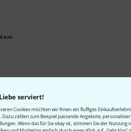
d aus:
Liebe serviert!
seren Cookies möchten wir Ihnen ein fluffiges Einkaufserlebn
n. Dazu zählen zum Beispiel passende Angebote, personalisie
llungen. Wenn das für Sie okay ist, stimmen Sie der Nutzung 
tiken und Marketing einfach durch einen Klick auf „Geht klar“ z