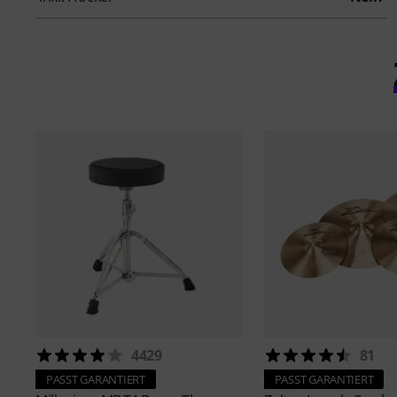
4429
81
PASST GARANTIERT
PASST GARANTIERT