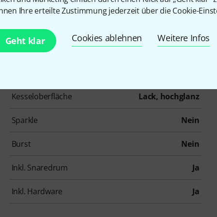
nnen Ihre erteilte Zustimmung jederzeit über die Cookie-Einst
Artikelnummer
365983
Cookies ablehnen
Weitere Infos
Geht klar
Größe der Bass Drum
22"
Anzahl der Stand Toms
1
Kesseloberfläche
Lack, hochglanz
Sparkle
Nein
Burst
Nein
Inkl. Snaredrum
Ja
Inkl. Hardware
Ja