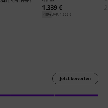
Walnut
W
-840 Drum Throne
1.339 €
2
-18%
UVP: 1.626 €
Jetzt bewerten