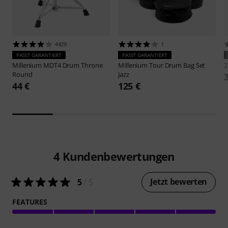
4429
1
PASST GARANTIERT
PASST GARANTIERT
Millenium
MDT4 Drum Throne
Millenium
Tour Drum Bag Set
Z
Round
Jazz
44 €
125 €
4
Kundenbewertungen
Jetzt bewerten
5
/ 5
FEATURES