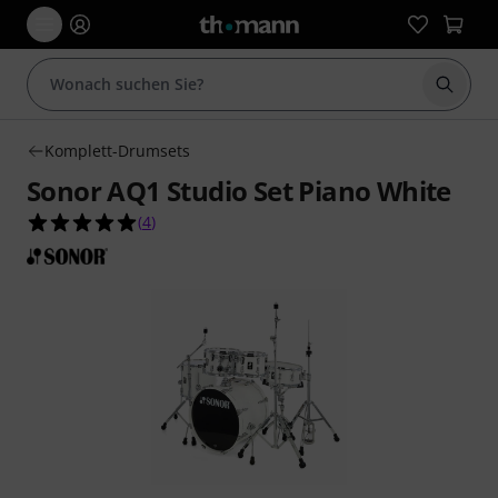
Suche 
Komplett-Drumsets
Sonor AQ1 Studio Set Piano White
5.0 von 5 Sternen aus 4 Kundenbewertungen
(
4
)