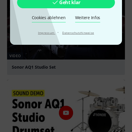
Geht klar
Cookies ablehnen
Weitere Infos
·
Impressum
Datenschutzhinweise
VIDEO
Sonor AQ1 Studio Set
abspielen