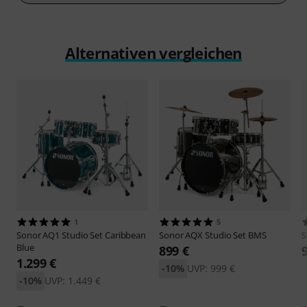
Alternativen vergleichen
1
5
Sonor
AQ1 Studio Set Caribbean
Sonor
AQX Studio Set BMS
S
Blue
899 €
1.299 €
-10%
UVP: 999 €
-10%
UVP: 1.449 €