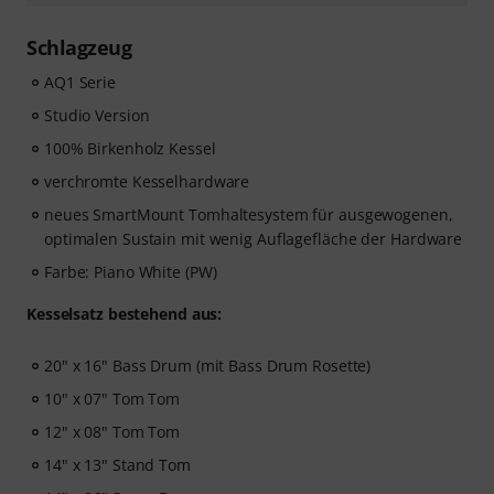
Schlagzeug
AQ1 Serie
Studio Version
100% Birkenholz Kessel
verchromte Kesselhardware
neues SmartMount Tomhaltesystem für ausgewogenen,
optimalen Sustain mit wenig Auflagefläche der Hardware
Farbe: Piano White (PW)
Kesselsatz bestehend aus:
20" x 16" Bass Drum (mit Bass Drum Rosette)
10" x 07" Tom Tom
12" x 08" Tom Tom
14" x 13" Stand Tom