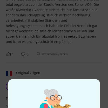
total begeistert von der Studio-Version des Sonor AQ1. Die
weiße Klavierlack-Variante sieht nicht nur fantastisch aus,
sondern das Schlagzeug ist auch wirklich hochwertig
verarbeitet, mit stabilen Ständern und
Befestigungssystemen! Ich habe die Felle letztendlich gar
nicht gewechselt, da sie sich leicht stimmen ließen und
super klangen. Ich bin absolut froh, es gekauft zu haben
und kann es uneingeschränkt empfehlen!
1
0
BEWERTUNG MELDEN
Original zeigen
J
joueto 23.05.2019
Features
Sound