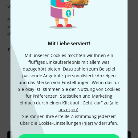
Verarbeitung
Auf Anraten des Schlagzeuglehrers meines 11-jährigen
Sohnes habe ich es gekauft, nachdem wir 4 Jahre lang ein
günstiges Schlagzeug benutzt hatten. Ausgezeichnet.
Mit Liebe serviert!
0
0
BEWERTUNG MELDEN
Mit unseren Cookies möchten wir Ihnen ein
fluffiges Einkaufserlebnis mit allem was
dazugehört bieten. Dazu zählen zum Beispiel
Alle Bewertungen lesen
passende Angebote, personalisierte Anzeigen
und das Merken von Einstellungen. Wenn das für
Sie okay ist, stimmen Sie der Nutzung von Cookies
für Präferenzen, Statistiken und Marketing
Schon gewusst?
einfach durch einen Klick auf „Geht klar“ zu (
alle
anzeigen
).
Alle
Videos
Ratgeber
Testberichte
Sie können Ihre erteilte Zustimmung jederzeit
über die Cookie-Einstellungen (
hier
) widerrufen.