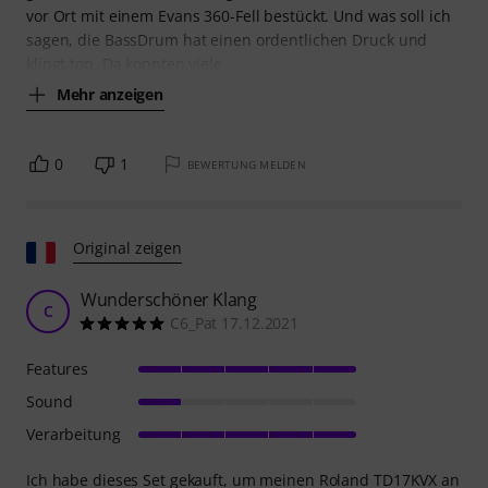
vor Ort mit einem Evans 360-Fell bestückt. Und was soll ich
sagen, die BassDrum hat einen ordentlichen Druck und
klingt top. Da konnten viele
Mehr anzeigen
0
1
BEWERTUNG MELDEN
Original zeigen
Wunderschöner Klang
C
C6_Pat 17.12.2021
Features
Sound
Verarbeitung
Ich habe dieses Set gekauft, um meinen Roland TD17KVX an