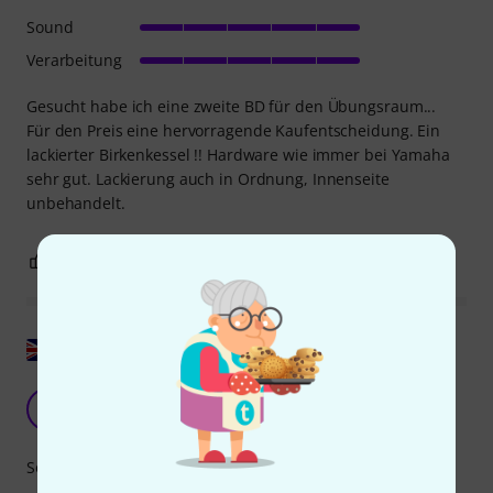
Sound
Verarbeitung
Gesucht habe ich eine zweite BD für den Übungsraum...
Für den Preis eine hervorragende Kaufentscheidung. Ein
lackierter Birkenkessel !! Hardware wie immer bei Yamaha
sehr gut. Lackierung auch in Ordnung, Innenseite
unbehandelt.
0
0
BEWERTUNG MELDEN
Original zeigen
Groß und schlagkräftig
SD
S. Dia 16.11.2019
Sound