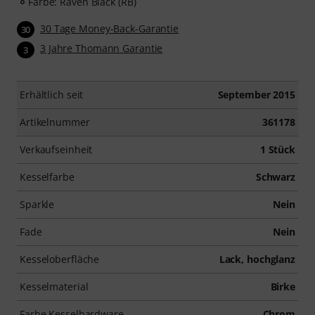
Farbe: Raven Black (RB)
30 Tage Money-Back-Garantie
30
3 Jahre Thomann Garantie
3
Erhältlich seit
September 2015
Artikelnummer
361178
Verkaufseinheit
1 Stück
Kesselfarbe
Schwarz
Sparkle
Nein
Fade
Nein
Kesseloberfläche
Lack, hochglanz
Kesselmaterial
Birke
Farbe Kesselhardware
Chrom