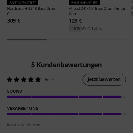
PASST GARANTIERT
PASST GARANTIERT
B
Hardcase
HN24B Bass Drum
Ahead
24"x16" Bass Drum Armor
Case
Case
309 €
123 €
-18%
UVP: 150 €
5
Kundenbewertungen
Jetzt bewerten
5
/ 5
SOUND
VERARBEITUNG
Bewertungsrichtlinien