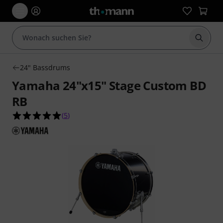
Suche 
24" Bassdrums
Yamaha 24"x15" Stage Custom BD
RB
5.0 von 5 Sternen aus 5 Kundenbewertungen
(
5
)