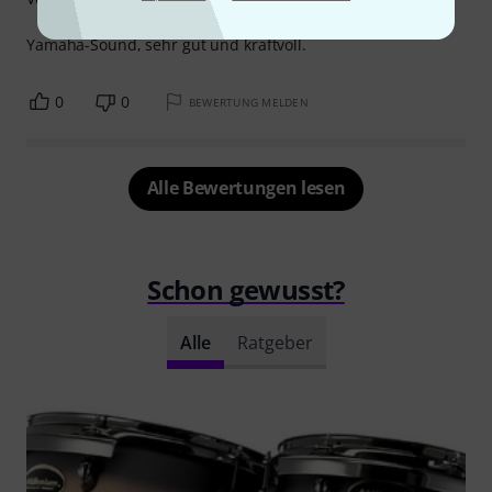
Yamaha-Sound, sehr gut und kraftvoll.
0
0
BEWERTUNG MELDEN
Alle Bewertungen lesen
Schon gewusst?
Alle
Ratgeber