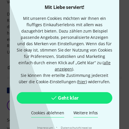
Verarbeitung
Mit Liebe serviert!
Diese Bassdrum passt hervorragend zu meinem 14"-
Mit unseren Cookies möchten wir Ihnen ein
Racktom und 18"-Standtom. Sie hat einen fetten und
fluffiges Einkaufserlebnis mit allem was
druckvollen Klang, nachdem ich ein kleines Handtuch
dazugehört bieten. Dazu zählen zum Beispiel
hineingelegt habe, um die Obertöne zu reduzieren. Nach
passende Angebote, personalisierte Anzeigen
ein paar Monaten habe ich das Standardfell gegen ein
und das Merken von Einstellungen. Wenn das für
Remo P3 ausgetauscht, und jetzt klingt sie noch besser.
Sie okay ist, stimmen Sie der Nutzung von Cookies
Unglaubliche Qualität für diesen Preis.
für Präferenzen, Statistiken und Marketing
einfach durch einen Klick auf „Geht klar“ zu (
alle
11
0
BEWERTUNG MELDEN
anzeigen
).
Sie können Ihre erteilte Zustimmung jederzeit
über die Cookie-Einstellungen (
hier
) widerrufen.
Original zeigen
Geht klar
G
Gretschsnare 06.05.2025
Cookies ablehnen
Weitere Infos
Sound
·
Impressum
Datenschutzhinweise
Verarbeitung