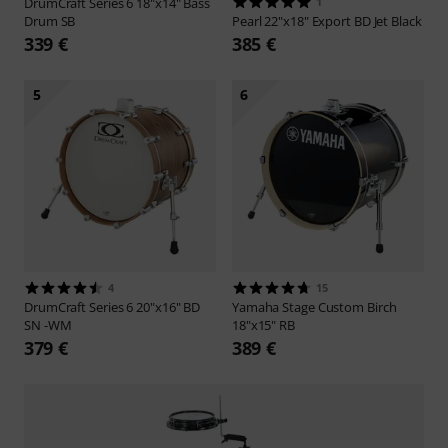
DrumCraft
Series 6 18"x14" Bass
1
Drum SB
Pearl
22"x18" Export BD Jet Black
339 €
385 €
5
6
4
15
DrumCraft
Series 6 20"x16" BD
Yamaha
Stage Custom Birch
SN -WM
18"x15" RB
379 €
389 €