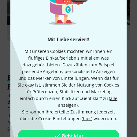
RATGEBER
Drumkessel
Mit Liebe serviert!
Mit unseren Cookies möchten wir Ihnen ein
fluffiges Einkaufserlebnis mit allem was
dazugehört bieten. Dazu zählen zum Beispiel
passende Angebote, personalisierte Anzeigen
Bassdrums kaufen für Einsteiger,
und das Merken von Einstellungen. Wenn das für
Fortgeschrittene und Profis
Sie okay ist, stimmen Sie der Nutzung von Cookies
für Präferenzen, Statistiken und Marketing
Bassdrums einzeln kaufen? Sind die
Großen Trommeln
, so
einfach durch einen Klick auf „Geht klar“ zu (
alle
der deutsche Fachbegriff, nicht sowieso bei den meisten
anzeigen
).
Drumsets dabei? Das stimmt, aber es gibt einige Gründe,
Sie können Ihre erteilte Zustimmung jederzeit
das Schlagzeug um weitere Bassdrums zu ergänzen. So
über die Cookie-Einstellungen (
hier
) widerrufen.
möchten einige Drummer zwar einen anderen
Bassdrum-
Sound
, aber dafür nicht gleich ein ganzes Set kaufen. Auch
Geht klar
im Studio kann es viele Vorteile bieten, verschiedene