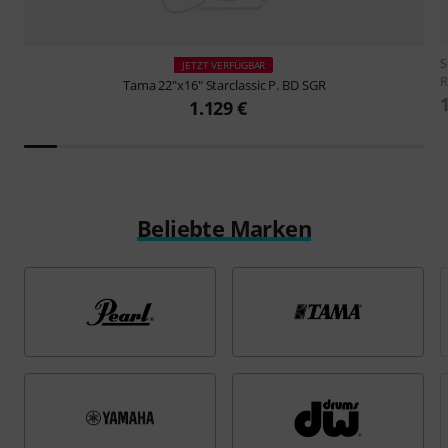
S
JETZT VERFÜGBAR
Tama
22"x16" Starclassic P. BD SGR
1.129 €
Beliebte Marken