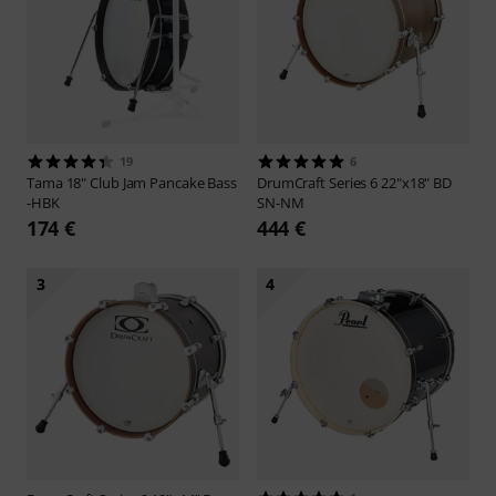
19
6
Tama
18" Club Jam Pancake Bass
DrumCraft
Series 6 22"x18" BD
-HBK
SN-NM
174 €
444 €
3
4