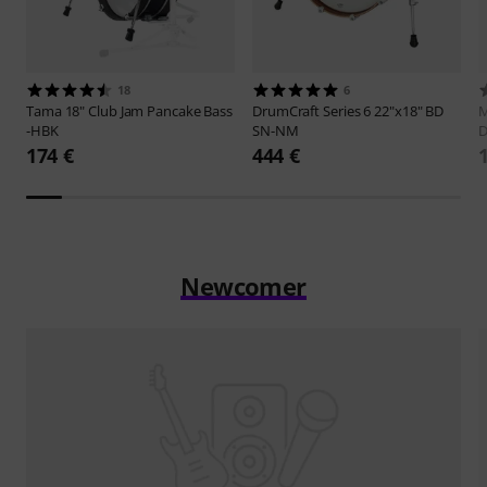
18
6
Tama
18" Club Jam Pancake Bass
DrumCraft
Series 6 22"x18" BD
M
-HBK
SN-NM
D
174 €
444 €
Newcomer