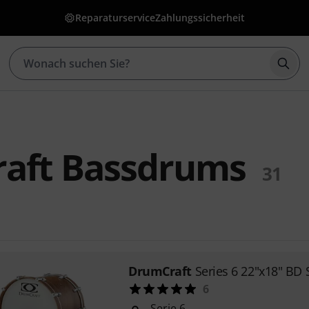
Reparaturservice
Zahlungssicherheit
Such
aft Bassdrums
31
DrumCraft
Series 6 22"x18" BD
6
Serie 6