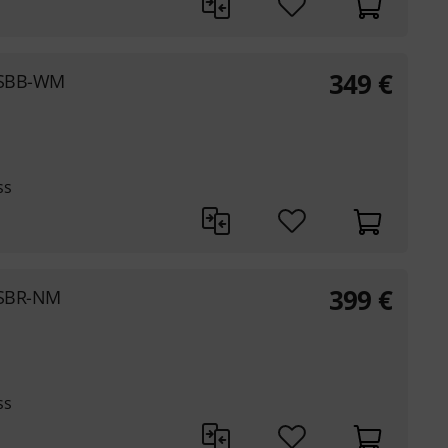
349
€
D SBB-WM
ss
399
€
 SBR-NM
ss