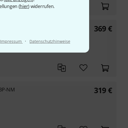
ellungen (
hier
) widerrufen.
369
€
 BP-NM
·
Impressum
Datenschutzhinweise
319
€
 BP-NM