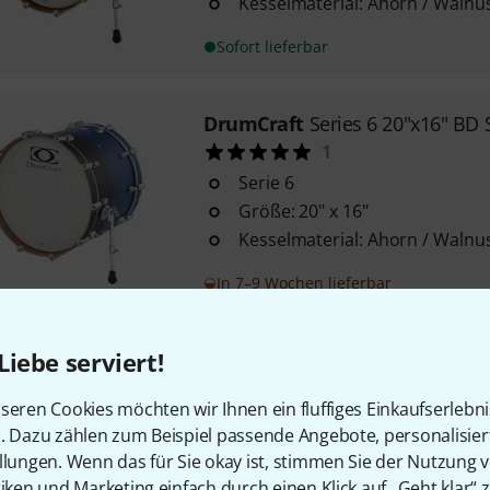
Kesselmaterial: Ahorn / Walnu
Sofort lieferbar
DrumCraft
Series 6 20"x16" B
1
Serie 6
Größe: 20" x 16"
Kesselmaterial: Ahorn / Walnu
In 7–9 Wochen lieferbar
Liebe serviert!
DrumCraft
Series 6 22"x18" B
1
seren Cookies möchten wir Ihnen ein fluffiges Einkaufserlebn
Serie 6
n. Dazu zählen zum Beispiel passende Angebote, personalisie
Größe: 22" x 18"
llungen. Wenn das für Sie okay ist, stimmen Sie der Nutzung 
mit Bass Drum Rosette
tiken und Marketing einfach durch einen Klick auf „Geht klar“ z