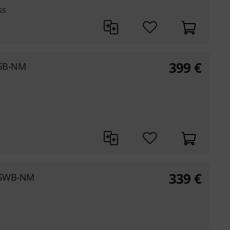
ss
399
€
 SB-NM
339
€
D SWB-NM