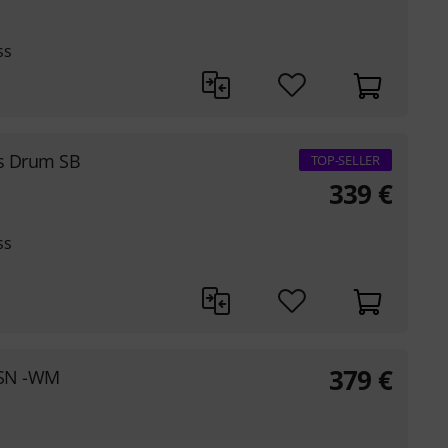
ss
ss Drum SB
TOP-SELLER
339
€
ss
379
€
 SN -WM