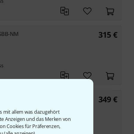
ss
315
€
D SBB-NM
ss
349
€
D SWB-WM
is mit allem was dazugehört
rte Anzeigen und das Merken von
von Cookies für Präferenzen,
u (
alle anzeigen
).