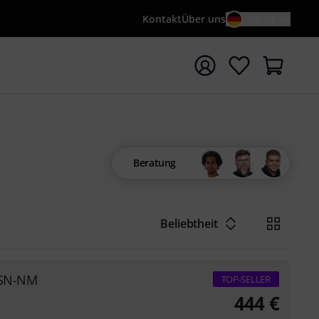
Kontakt
Über uns
DE / €
e mit Suchwort {searchTerm} starten
Beratung
Beliebtheit
 SN-NM
TOP-SELLER
444
€