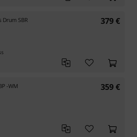
379
€
ss Drum SBR
ss
359
€
 BP -WM