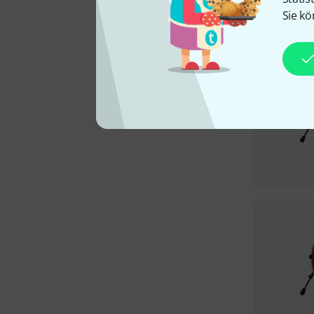
Sie kö