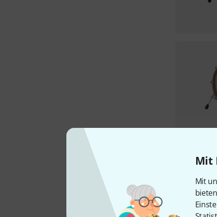
Mit 
Mit un
biete
Einste
Statis