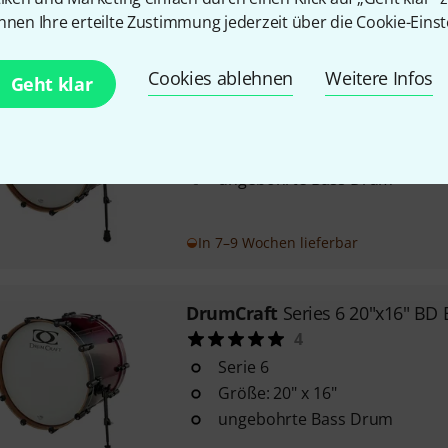
nnen Ihre erteilte Zustimmung jederzeit über die Cookie-Einst
Sofort lieferbar
Cookies ablehnen
Weitere Infos
Geht klar
DrumCraft
Series 6 22"x18" BD
Serie 6
Größe: 22" x 18"
ungebohrte Bass Drum
In 7–9 Wochen lieferbar
DrumCraft
Series 6 20"x16" BD
4
Serie 6
Größe: 20" x 16"
ungebohrte Bass Drum