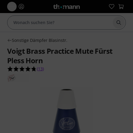
Suche 
Sonstige Dämpfer Blasinstr.
Voigt Brass Practice Mute Fürst
Pless Horn
4.8 von 5 Sternen aus 13 Kundenbewertungen
(
13
)