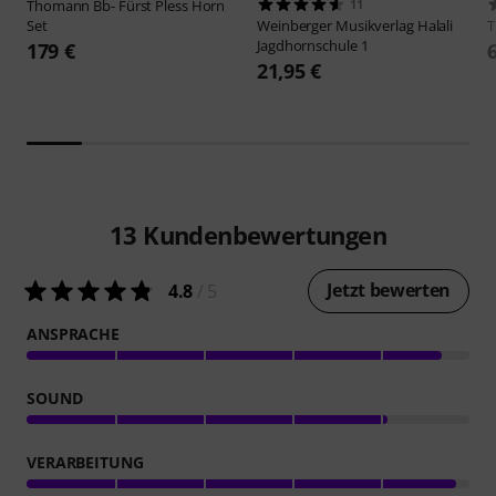
Thomann
Bb- Fürst Pless Horn
11
Set
Weinberger Musikverlag
Halali
Jagdhornschule 1
179 €
21,95 €
13
Kundenbewertungen
Jetzt bewerten
4.8
/ 5
ANSPRACHE
SOUND
VERARBEITUNG