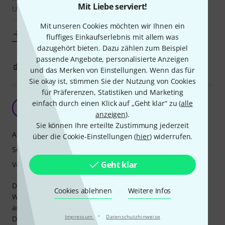
Mit Liebe serviert!
Um aber von den Nachbarn auch in Zukunft noch gegrüßt
zu werden, habe ich mir dann den Übungsdämpfer bei
Mit unseren Cookies möchten wir Ihnen ein
Mehr anzeigen
fluffiges Einkaufserlebnis mit allem was
dazugehört bieten. Dazu zählen zum Beispiel
passende Angebote, personalisierte Anzeigen
2
0
BEWERTUNG MELDEN
und das Merken von Einstellungen. Wenn das für
Sie okay ist, stimmen Sie der Nutzung von Cookies
für Präferenzen, Statistiken und Marketing
Klare Kaufempfehlung
einfach durch einen Klick auf „Geht klar“ zu (
alle
ER
E. Reich 08.06.2017
anzeigen
).
Sie können Ihre erteilte Zustimmung jederzeit
Ansprache
über die Cookie-Einstellungen (
hier
) widerrufen.
Sound
Geht klar
Verarbeitung
Der Dämpfer funktioniert sehr gut: Ich nutze ihn in meiner
Cookies ablehnen
Weitere Infos
Wohnung und hatte bisher noch keine Beschwerden von
anderen Mietern, was meiner Meinung nach die
·
Impressum
Datenschutzhinweise
Dämpfungseigenschaft hervorstreicht. Die Handlichkeit ist