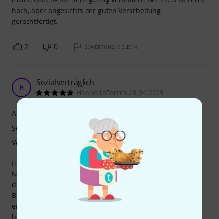
hoch, aber angesichts der guten Verarbeitung
gerechtfertigt.
2
0
BEWERTUNG MELDEN
Sozialverträglich
H
Hanika1aTorres 23.04.2023
Ansprache
Sound
Verarbeitung
Hallo!
Nachdem der Plan, das Spielen eines Fürst Pless Horns in
die Tat umgesetzt war, stellte ich schnell fest, das Wilhelm
Buch mit seiner Aussage " Musik wird störend oft
empfunden, dieweil sie mit Geräusch verbunden" auch
heute noch sehr aktuell ist.