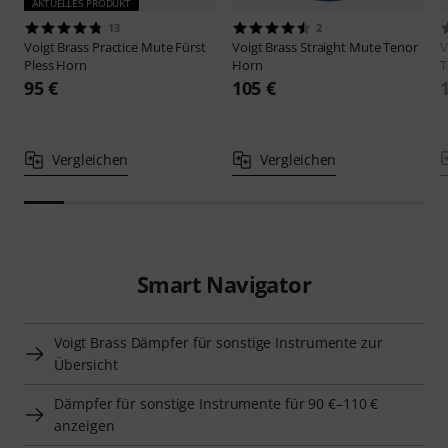
AKTUELLES PRODUKT
13
2
Voigt Brass
Practice Mute Fürst
Voigt Brass
Straight Mute Tenor
V
Pless Horn
Horn
T
95 €
105 €
Vergleichen
Vergleichen
Smart Navigator
Voigt Brass Dämpfer für sonstige Instrumente zur
Übersicht
Dämpfer für sonstige Instrumente für 90 €–110 €
anzeigen