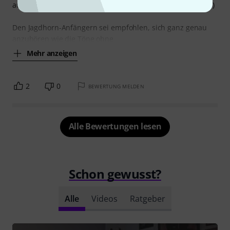
auch sehr gut: Einfach in das Horn stecken und blasen ... :-)
Den Jagdhorn-Anfängern sei empfohlen, sich ganz genau
anzuhören wie die Töne ohne
Mehr anzeigen
2
0
BEWERTUNG MELDEN
Alle Bewertungen lesen
Schon gewusst?
Alle
Videos
Ratgeber