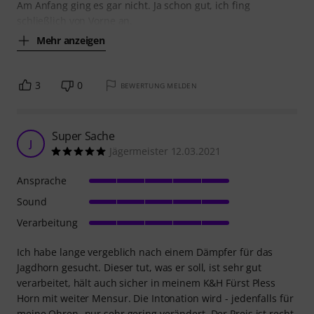
Am Anfang ging es gar nicht. Ja schon gut, ich fing
schließlich von Vorne an,
Mehr anzeigen
3
0
BEWERTUNG MELDEN
Super Sache
J
Jägermeister 12.03.2021
Ansprache
Sound
Verarbeitung
Ich habe lange vergeblich nach einem Dämpfer für das
Jagdhorn gesucht. Dieser tut, was er soll, ist sehr gut
verarbeitet, hält auch sicher in meinem K&H Fürst Pless
Horn mit weiter Mensur. Die Intonation wird - jedenfalls für
meine Ohren- nur sehr gering verändert. Der Preis ist recht