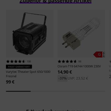
Zubehör & passende Artikel
106
98
Osram
T19 64744 1000W 230V
V
PASST GARANTIERT
6
14,90 €
Varytec
Theater Spot 650/1000
Fresnel
-37%
UVP: 23,52 €
99 €