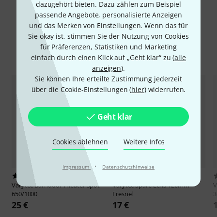
dazugehört bieten. Dazu zählen zum Beispiel
Alle Bewertungen lesen
passende Angebote, personalisierte Anzeigen
und das Merken von Einstellungen. Wenn das für
Sie okay ist, stimmen Sie der Nutzung von Cookies
für Präferenzen, Statistiken und Marketing
Alternativen vergleichen
einfach durch einen Klick auf „Geht klar“ zu (
alle
anzeigen
).
Sie können Ihre erteilte Zustimmung jederzeit
über die Cookie-Einstellungen (
hier
) widerrufen.
Geht klar
Cookies ablehnen
Weitere Infos
·
Impressum
Datenschutzhinweise
96
1
Varytec
Barndoor Theater Spot
Varytec
Spare Lens 120mm
V
650/1000
Fresnel
3
25 €
17 €