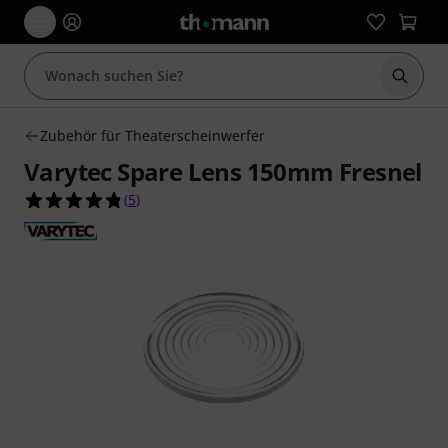
Suche 
Zubehör für Theaterscheinwerfer
Varytec Spare Lens 150mm Fresnel
4.8 von 5 Sternen aus 5 Kundenbewertungen
(
5
)