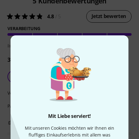
5
Kundenbewertungen
Jetzt bewerten
4.8
/ 5
VERARBEITUNG
Bewertungsrichtlinien
3
Rezensionen
Hält was es verspricht
SD
StaJuPfa Dresden 21.03.2024
Verarbeitung
Passt, hält, tut was es soll...
Mit Liebe serviert!
0
0
BEWERTUNG MELDEN
Mit unseren Cookies möchten wir Ihnen ein
fluffiges Einkaufserlebnis mit allem was