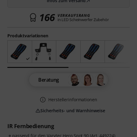
Infos zum Versand
166
VERKAUFSRANG
in LED Scheinwerfer Zubehör
Produktvariationen
Beratung
Herstellerinformationen
Sicherheits- und Warnhinweise
IR Fernbedienung
passend für den Varytec Hero Spot 90 (Art.
449224
)