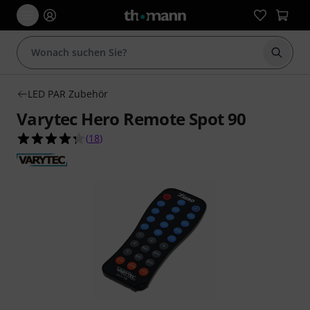
Suche 
LED PAR Zubehör
Varytec Hero Remote Spot 90
4.3 von 5 Sternen aus 18 Kundenbewertungen
(
18
)