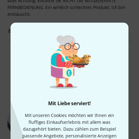
aber Achtung: KAUFEN SIE NICHT DIE MITGELIEFERTE
FERNBEDIENUNG. Ein wirklich schlechtes Produkt; ich bin
enttäuscht.
3
0
BEWERTUNG MELDEN
Alle Bewertungen lesen
Schon gewusst?
Alle
Ratgeber
Downloads
Mit Liebe serviert!
Mit unseren Cookies möchten wir Ihnen ein
fluffiges Einkaufserlebnis mit allem was
dazugehört bieten. Dazu zählen zum Beispiel
passende Angebote, personalisierte Anzeigen