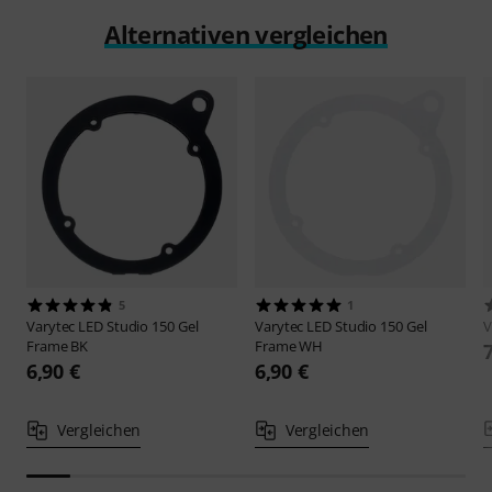
Alternativen vergleichen
5
1
Varytec
LED Studio 150 Gel
Varytec
LED Studio 150 Gel
V
Frame BK
Frame WH
6,90 €
6,90 €
Vergleichen
Vergleichen