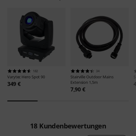
182
34
Varytec
Hero Spot 90
Stairville
Outdoor Mains
S
Extension 1,5m
349 €
7,90 €
18
Kundenbewertungen