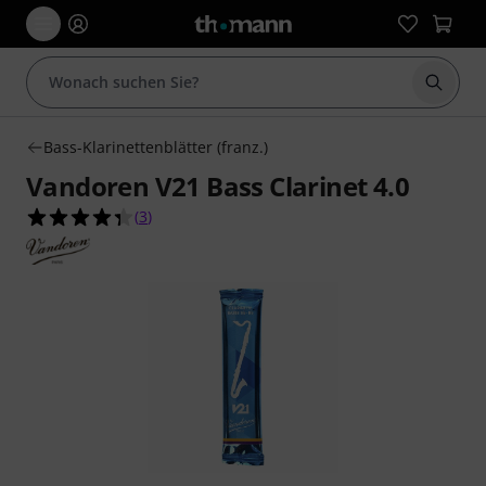
Suche 
Bass-Klarinettenblätter (franz.)
Vandoren V21 Bass Clarinet 4.0
4.3 von 5 Sternen aus 3 Kundenbewertungen
(
3
)