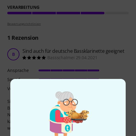
VERARBEITUNG
Bewertungsrichtlinien
1
Rezension
Sind auch für deutsche Bassklarinette geeignet
B
Bassschalmei 29.04.2021
Ansprache
Sound
Verarbeitung
Sind etwas schmaler geschnitten als andere Böhm-
Bassklarinetten-Blätter (z.B. Vandoren Classic). Für mein
Nick AIDA waren die Blätter minimalst zu lang, aber das
kann mit nur wenigen Zügen über die Feile angepasst
werden.