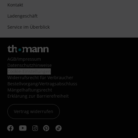
Kontakt
Ladengeschäft
Service im Überblick
AGB
/
Impressum
Datenschutzhinweise
Cookie-Einstellungen
Widerrufsrecht für Verbraucher
Bestellvorgang/Vertragsabschluss
Mängelhaftungsrecht
Erklärung zur Barrierefreiheit
Vertrag widerrufen