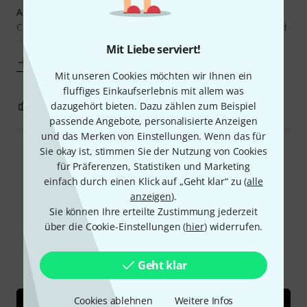
Ansprache und Sound finde ich super. Im Vergleich zu
Classic und V12 sind schwierige Töne besser zu treffen und
das Klangverhalten ist
Mit Liebe serviert!
Mehr anzeigen
Mit unseren Cookies möchten wir Ihnen ein
fluffiges Einkaufserlebnis mit allem was
0
0
dazugehört bieten. Dazu zählen zum Beispiel
BEWERTUNG MELDEN
passende Angebote, personalisierte Anzeigen
und das Merken von Einstellungen. Wenn das für
Sie okay ist, stimmen Sie der Nutzung von Cookies
Alle Bewertungen lesen
für Präferenzen, Statistiken und Marketing
einfach durch einen Klick auf „Geht klar“ zu (
alle
anzeigen
).
Sie können Ihre erteilte Zustimmung jederzeit
Schon gewusst?
über die Cookie-Einstellungen (
hier
) widerrufen.
Alle
Ratgeber
Geht klar
Cookies ablehnen
Weitere Infos