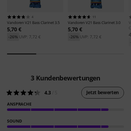
4
11
Vandoren
V21 Bass Clarinet 3.5
Vandoren
V21 Bass Clarinet 3.0
V
C
5,70 €
5,70 €
-26%
UVP: 7,72 €
-26%
UVP: 7,72 €
3
Kundenbewertungen
Jetzt bewerten
4.3
/ 5
ANSPRACHE
SOUND