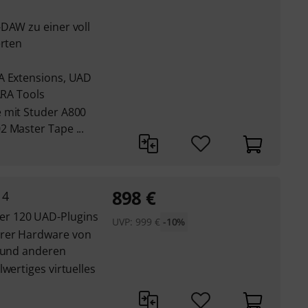
-DAW zu einer voll
erten
A Extensions, UAD
ARA Tools
 mit Studer A800
 Master Tape ...
898
€
14
r 120 UAD-Plugins
UVP:
999
€
-10%
ärer Hardware von
r und anderen
wertiges virtuelles