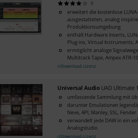
9
erweitert die kostenlose LUNA
ausgestatteten, analog inspiri
Produktionsumgebung
enthält Hardware Inserts, LUN
Plug-ins, Virtual Instruments, 
ermöglicht analoge Signalwege
Multitrack Tape, Ampex ATR-102
Download-Lizenz
Universal Audio
UAD Ultimate 
umfassende Sammlung mit übe
darunter Emulationen legend
Neve, API, Manley, SSL, Fende
verwandelt jede DAW in ein voll
Analogstudio
Download-Lizenz