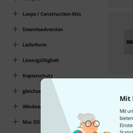
Loops / Construction-Kits
Downloadversion
Lieferform
Lizenzgültigkeit
Kopierschutz
gleichzeitige Freischaltungen
Mit 
Windows
Mit un
biete
Mac OS (64 Bit)
Einste
Statis