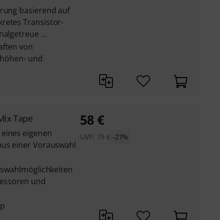
erung basierend auf
retes Transistor-
algetreue ...
aften von
onhöhen- und
58
€
ix Tape
 eines eigenen
UVP:
79
€
-27%
aus einer Vorauswahl
Auswahlmöglichkeiten
essoren und
ip