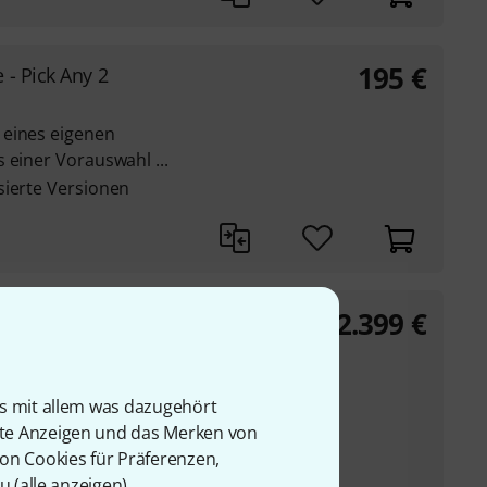
195
€
- Pick Any 2
 eines eigenen
 einer Vorauswahl ...
sierte Versionen
2.399
€
 4
ugins von Universal
..
is mit allem was dazugehört
ge UAD-Bibliothek
rte Anzeigen und das Merken von
er Studiohardware,
von Cookies für Präferenzen,
 Equalizer, Tape- und
u (
alle anzeigen
).