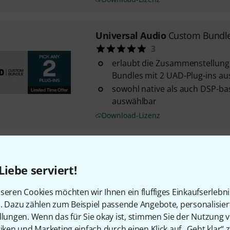
Universal Audio
Custom Bundle 
3
erlaubt die Zusammenstellung
Bundles mit 2 UAD-Plug-ins aus
sowohl native als auch DSP-ba
auswählbar
Download-Lizenz
Universal Audio
UAD Complete
Sammlung mit über 200 UAD-Pl
Liebe serviert!
Audio und Partnern wie Neve, .
seren Cookies möchten wir Ihnen ein fluffiges Einkaufserlebn
umfasst nahezu die vollständi
n. Dazu zählen zum Beispiel passende Angebote, personalisie
enthält Emulationen klassisch
llungen. Wenn das für Sie okay ist, stimmen Sie der Nutzung 
Channel-Strips, Kompressoren,
tiken und Marketing einfach durch einen Klick auf „Geht klar“ z