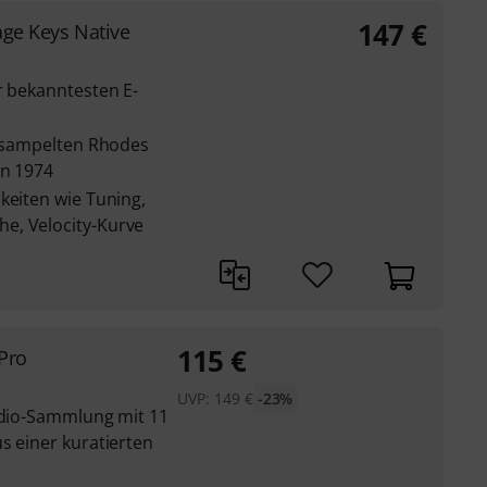
147
€
age Keys Native
r bekanntesten E-
gesampelten Rhodes
on 1974
keiten wie Tuning,
e, Velocity-Kurve
115
€
Pro
UVP:
149
€
-23%
tudio-Sammlung mit 11
s einer kuratierten