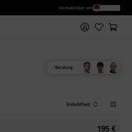
Kontakt
Über uns
DE / €
e mit Suchwort {searchTerm} starten
Beratung
Beliebtheit
195
€