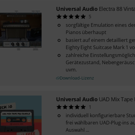
Universal Audio
Electra 88 Vint
5
sorgfältige Emulation eines de
Pianos überhaupt
basiert auf einem detailliert 
Eighty Eight Suitcase Mark 1 v
zahlreiche Einstellungsmöglich
Gerätezustand, Nebengeräusch
uvm.
Download-Lizenz
Universal Audio
UAD Mix Tape 
1
individuell konfigurierbare S
frei wählbaren UAD-Plug-ins au
Auswahl ...