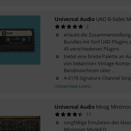
Universal Audio
UAD B-Sides M
2
erlaubt die Zusammenstellung
Bundles mit fünf UAD-Plugins 
45 verschiedenen Plugins
bietet eine breite Palette an 
von bekannten Vintage-Kompr
Bandmaschinen über ...
A-6176 Signature Channel Stri
Download-Lizenz
Universal Audio
Moog Minimoo
11
sorgfältige Emulation des kla
Minimoog Modell D