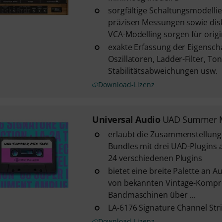
sorgfältige Schaltungsmodelli
präzisen Messungen sowie disk
VCA-Modelling sorgen für origin
exakte Erfassung der Eigensch
Oszillatoren, Ladder-Filter, T
Stabilitätsabweichungen usw.
Download-Lizenz
Universal Audio
UAD Summer M
erlaubt die Zusammenstellung
Bundles mit drei UAD-Plugins 
24 verschiedenen Plugins
bietet eine breite Palette an 
von bekannten Vintage-Kompr
Bandmaschinen über ...
LA-6176 Signature Channel Str
Download-Lizenz