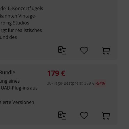
del B-Konzertflügels
annten Vintage-
rding Studios
gt für realistisches
 und des
179
€
 Bundle
ung eines
30-Tage-Bestpreis
:
389
€
-54%
n UAD-Plug-ins aus
sierte Versionen