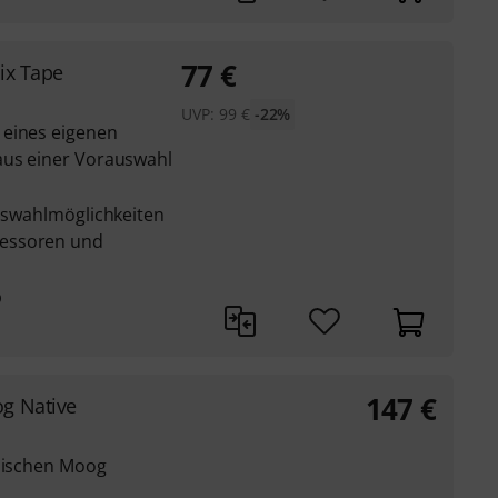
77
€
ix Tape
UVP:
99
€
-22%
 eines eigenen
aus einer Vorauswahl
Auswahlmöglichkeiten
essoren und
p
147
€
g Native
ssischen Moog