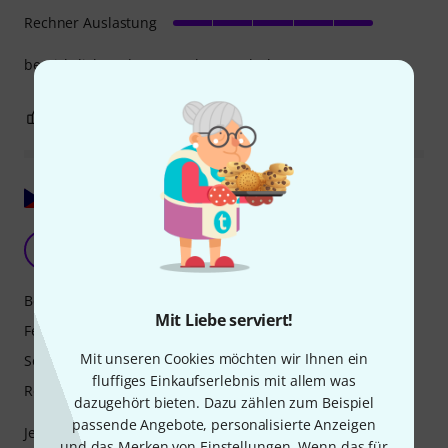
Rechner Auslastung
bersichtlich und easy to play! Macht laune
0
0
BEWERTUNG MELDEN
Original zeigen
HV
Honza V. 23.01.2026
Bedienung
Mit Liebe serviert!
Features
Mit unseren Cookies möchten wir Ihnen ein
Sound/Qualität
fluffiges Einkaufserlebnis mit allem was
Rechner Auslastung
dazugehört bieten. Dazu zählen zum Beispiel
passende Angebote, personalisierte Anzeigen
Jedes Mal, wenn ich ein Plugin verwende, muss ich 10 bis
und das Merken von Einstellungen. Wenn das für