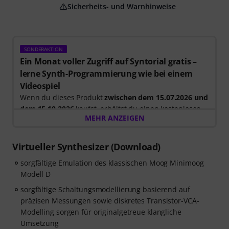
Sicherheits- und Warnhinweise
SONDERAKTION
Ein Monat voller Zugriff auf Syntorial gratis –
lerne Synth-Programmierung wie bei einem
Videospiel
Wenn du dieses Produkt
zwischen dem 15.07.2026 und
dem 15.10.2026
kaufst, erhältst du einen kostenlosen
MEHR ANZEIGEN
30-tägigen Testzugang für die Vollversion von
Syntorial
, der interaktiven Gehörbildungs-Software für
Synth-Programmierung.
Virtueller Synthesizer (Download)
Anstatt nur Videos anzuschauen, baust du Leads,
sorgfältige Emulation des klassischen Moog Minimoog
Bässe, Pads und mehr selbst nach. Erhalte direktes
Modell D
Feedback, während du lernst, wie Oszillatoren, Filter,
Modulation und Effekte zusammenwirken, um echte
sorgfältige Schaltungsmodellierung basierend auf
Patches zu erstellen. Dein persönlicher Gutscheincode
präzisen Messungen sowie diskretes Transistor-VCA-
wird nach deiner Bestellung automatisch per E-Mail
Modelling sorgen für originalgetreue klangliche
versendet. Keine Kreditkarte erforderlich. Der
Umsetzung