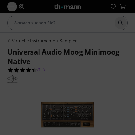
Suche 
Virtuelle Instrumente + Sampler
Universal Audio Moog Minimoog
Native
4.5 von 5 Sternen aus 11 Kundenbewertungen
(
11
)