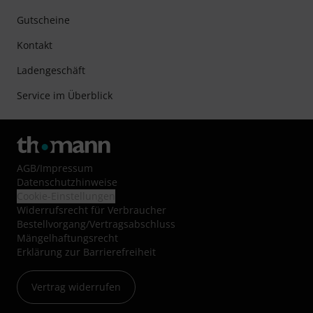
Gutscheine
Kontakt
Ladengeschäft
Service im Überblick
AGB
/
Impressum
Datenschutzhinweise
Cookie-Einstellungen
Widerrufsrecht für Verbraucher
Bestellvorgang/Vertragsabschluss
Mängelhaftungsrecht
Erklärung zur Barrierefreiheit
Vertrag widerrufen