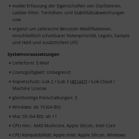
Testzugang endet nach Ablauf automatisch. Bitte
exakte Erfassung der Eigenschaften von Oszillatoren,
beachte, dass die Software nur in englisch verfügbar
Ladder-Filter, Tonhöhen- und Stabilitätsabweichungen
ist.
usw.
ergänzt um zahlreiche Benutzer-Modifikationen,
einschließlich schaltbarer Notenpriorität, Legato, Sample
und Hold und zusätzlichem LFO
Systemvoraussetzungen
Lieferform: E-Mail
Lizenzgültigkeit: Unbegrenzt
Kopierschutz: iLok 2 / iLok 3 (
401447
) / iLok Cloud /
Machine License
gleichzeitige Freischaltungen: 3
Windows: ab 10 (64-Bit)
Mac OS (64 Bit): ab 11
CPU min.: AMD Multicore, Apple Silicon, Intel Core
CPU Kompatibilität: Apple Intel, Apple Silicon, Windows