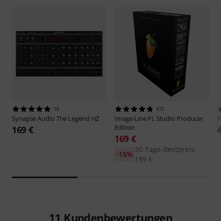
18
473
Synapse Audio
The Legend HZ
Image-Line
FL Studio Producer
P
Edition
169 €
169 €
30-Tage-Bestpreis:
-15%
199 €
11
Kundenbewertungen