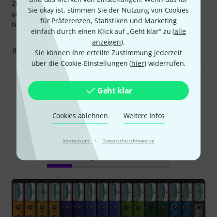
20 Minuten warten, bis es geladen ist :D Ich habe schon
Sie okay ist, stimmen Sie der Nutzung von Cookies
alles versucht, vom Neustart meines PCs bis zur
für Präferenzen, Statistiken und Marketing
Neuinstallation des Plugins...
einfach durch einen Klick auf „Geht klar“ zu (
alle
anzeigen
).
0
0
BEWERTUNG MELDEN
Sie können Ihre erteilte Zustimmung jederzeit
über die Cookie-Einstellungen (
hier
) widerrufen.
Alle Bewertungen lesen
Geht klar
Cookies ablehnen
Weitere Infos
Schon gewusst?
·
Impressum
Datenschutzhinweise
Alle
Ratgeber
Downloads