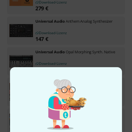
Download-Lizenz
279
€
Universal Audio
Anthem Analog Synthesizer
Download-Lizenz
147
€
Universal Audio
Opal Morphing Synth. Native
Download-Lizenz
147
€
Universal Audio
UAD Native Producer Bundle
Download-Lizenz
199
€
Universal Audio
UAD Native Pro
Download-Lizenz
599
€