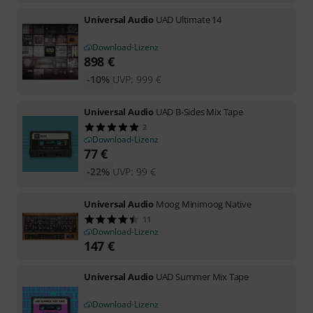
Universal Audio
UAD Ultimate 14
Download-Lizenz
898
€
-10%
UVP:
999
€
Universal Audio
UAD B-Sides Mix Tape
2
Download-Lizenz
77
€
-22%
UVP:
99
€
Universal Audio
Moog Minimoog Native
11
Download-Lizenz
147
€
Universal Audio
UAD Summer Mix Tape
Download-Lizenz