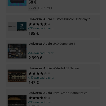
58
€
-27%
UVP:
79
€
Universal Audio
Custom Bundle - Pick Any 2
4
Download-Lizenz
195
€
Universal Audio
UAD Complete 4
Download-Lizenz
2.399
€
Universal Audio
Waterfall B3 Native
8
Download-Lizenz
147
€
Universal Audio
Ravel Grand Piano Native
3
Download-Lizenz