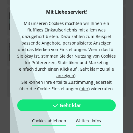
Mit Liebe serviert!
Universal Audio
UAD Native Classics Bundle
Mit unseren Cookies möchten wir Ihnen ein
Download-Lizenz
79
€
fluffiges Einkaufserlebnis mit allem was
dazugehört bieten. Dazu zählen zum Beispiel
Universal Audio
UAD Native Studio Bundle
passende Angebote, personalisierte Anzeigen
und das Merken von Einstellungen. Wenn das für
Download-Lizenz
Sie okay ist, stimmen Sie der Nutzung von Cookies
299
€
für Präferenzen, Statistiken und Marketing
einfach durch einen Klick auf „Geht klar“ zu (
alle
Universal Audio
Signature Ed. V3 Upg
anzeigen
).
Sie können Ihre erteilte Zustimmung jederzeit
Download-Lizenz
über die Cookie-Einstellungen (
hier
) widerrufen.
589
€
Geht klar
Kostenloser Versand ab 29 €
Alle Preise inkl. MwSt.
Cookies ablehnen
Weitere Infos