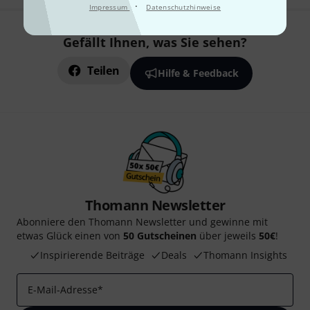
·
Impressum
Datenschutzhinweise
Gefällt Ihnen, was Sie sehen?
Teilen
Hilfe & Feedback
Thomann Newsletter
Abonniere den Thomann Newsletter und gewinne mit
etwas Glück einen von
50 Gutscheinen
über jeweils
50€
!
Inspirierende Beiträge
Deals
Thomann Insights
E-Mail-Adresse
*