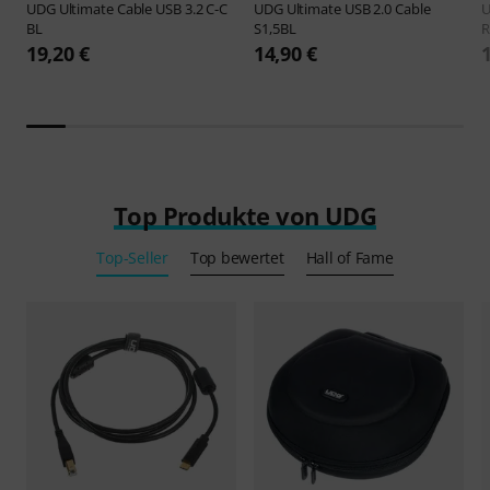
UDG
Ultimate Cable USB 3.2 C-C
UDG
Ultimate USB 2.0 Cable
BL
S1,5BL
R
19,20 €
14,90 €
Top Produkte von UDG
Top-Seller
Top bewertet
Hall of Fame