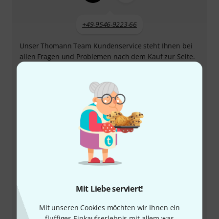
+49-9546-9223-66
Unser Thomann Team Kundenservice steht Ihnen bei
allen Fragen und Problemen nach dem Kauf zur Seite.
Kundennummer bereithalten
Öffnungszeiten
Rückruf vereinbaren
Mehr Kontaktoptionen
Produkt zurücksenden
Mit Liebe serviert!
Alle Ansprechpartner
Mit unseren Cookies möchten wir Ihnen ein
fluffiges Einkaufserlebnis mit allem was