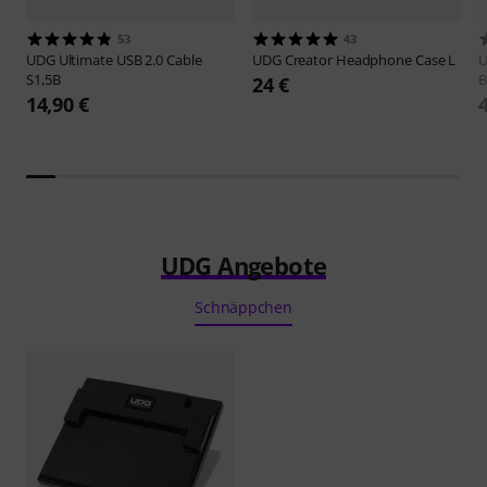
53
43
UDG
Ultimate USB 2.0 Cable
UDG
Creator Headphone Case L
S1,5B
B
24 €
14,90 €
UDG Angebote
Schnäppchen