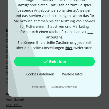
dazugehört bieten. Dazu zählen zum Beispiel
passende Angebote, personalisierte Anzeigen
und das Merken von Einstellungen. Wenn das für
Mehr entdecken
Sie okay ist, stimmen Sie der Nutzung von Cookies
für Präferenzen, Statistiken und Marketing
DJ-Equipment
einfach durch einen Klick auf „Geht klar“ zu (
alle
DJ Controller Cases/Bags
anzeigen
).
DJ Laptop Ständer
Sie können Ihre erteilte Zustimmung jederzeit
DJ Mixer Cases/Bags
über die Cookie-Einstellungen (
hier
) widerrufen.
DJ Player Cases/Bags
DJ Setup Cases/Bags
Geht klar
DJ Tische/Möbel
DJ Tische/Möbel Zubehör
Platten, CD und Medien Cases/Bags
Cookies ablehnen
Weitere Infos
Schutzabdeckungen
Turntable Zubehör
·
Impressum
Datenschutzhinweise
Kabel und Stecker
Audiokabel
USB Kabel