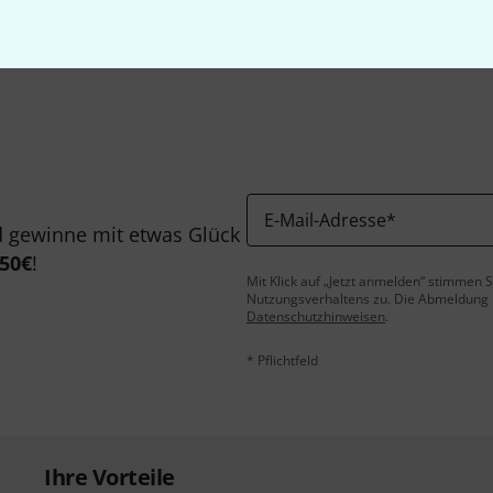
Teilen
Hilfe & Feedback
E-Mail-Adresse
*
 gewinne mit etwas Glück
50€
!
Mit Klick auf „Jetzt anmelden“ stimmen
Nutzungsverhaltens zu. Die Abmeldung is
Datenschutzhinweisen
.
* Pflichtfeld
Ihre Vorteile