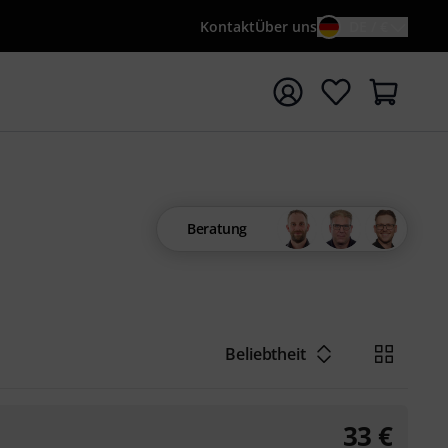
Kontakt
Über uns
DE / €
e mit Suchwort {searchTerm} starten
Beratung
Beliebtheit
33
€