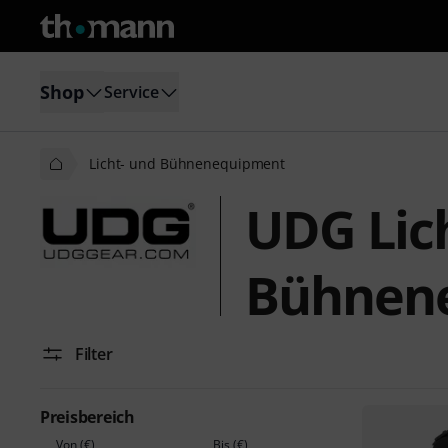
Shop
Service
Licht- und Bühnenequipment
UDG Lic
Bühnen
Filter
Preisbereich
Von (€)
Bis (€)