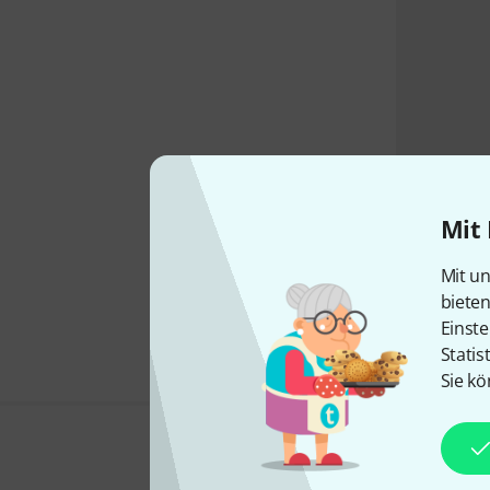
Mit 
Mit un
biete
Einste
Statis
Sie kö