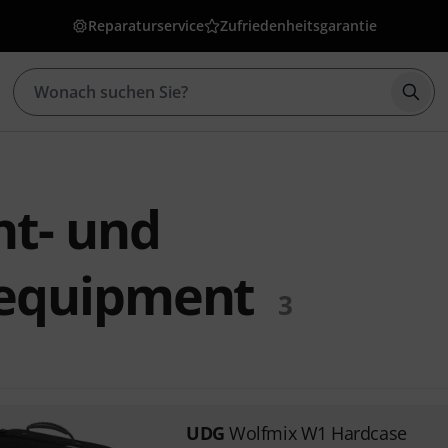
Reparaturservice
Zufriedenheitsgarantie
Such
ht- und
equipment
3
UDG
Wolfmix W1 Hardcase