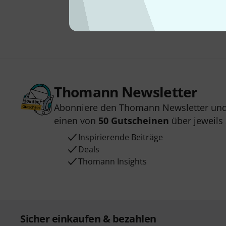
Thomann Newsletter
Abonniere den Thomann Newsletter und
einen von
50 Gutscheinen
über jeweils
Inspirierende Beiträge
Deals
Thomann Insights
Sicher einkaufen & bezahlen