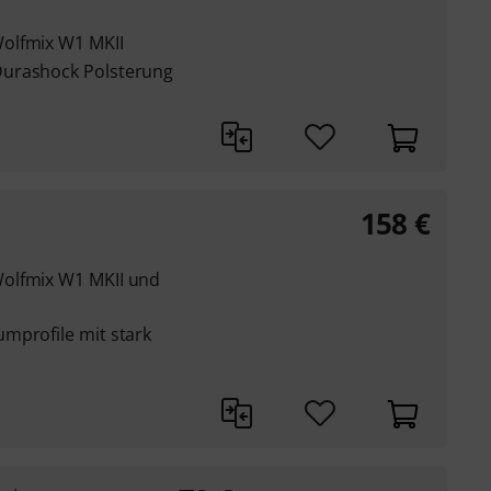
olfmix W1 MKII
Durashock Polsterung
158
€
olfmix W1 MKII und
mprofile mit stark