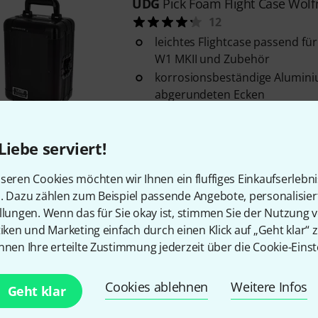
UDG
Pick Foam Flight Case Wolf
12
leichtes Flightcase passend fü
W1 MKII und Zubehör
korrosionsbeständige Aluminiu
abgerundeten Ecken
Schaumstoffpolsterung
Sofort lieferbar
Liebe serviert!
seren Cookies möchten wir Ihnen ein fluffiges Einkaufserlebn
Kostenloser Versand ab 2
n. Dazu zählen zum Beispiel passende Angebote, personalisie
Alle Preise inkl. MwSt.
llungen. Wenn das für Sie okay ist, stimmen Sie der Nutzung 
tiken und Marketing einfach durch einen Klick auf „Geht klar“ z
nnen Ihre erteilte Zustimmung jederzeit über die Cookie-Einst
Cookies ablehnen
Weitere Infos
Geht klar
Gefällt Ihnen, was Sie sehen?