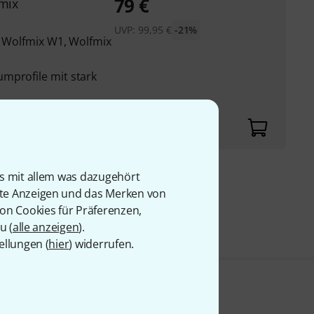
79
€
mix
UVP:
99,95
€
-21%
r Wolfmix W1, Wolfmix
mprofile mit stark
is mit allem was dazugehört
9 €
rte Anzeigen und das Merken von
von Cookies für Präferenzen,
u (
alle anzeigen
).
ellungen (
hier
) widerrufen.