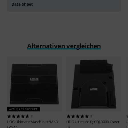
Data Sheet
Alternativen vergleichen
AKTUELLES PRODUKT
3
3
UDG
Ultimate Maschine+/MK3
UDG
Ultimate DJ CDJ-3000 Cover
Cover
Bk
C