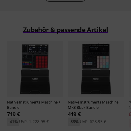
Zubehör & passende Artikel
Native Instruments
Maschine +
Native Instruments
Maschine
Bundle
MK3 Black Bundle
N
719 €
419 €
-41%
UVP: 1.228,95 €
-33%
UVP: 628,95 €