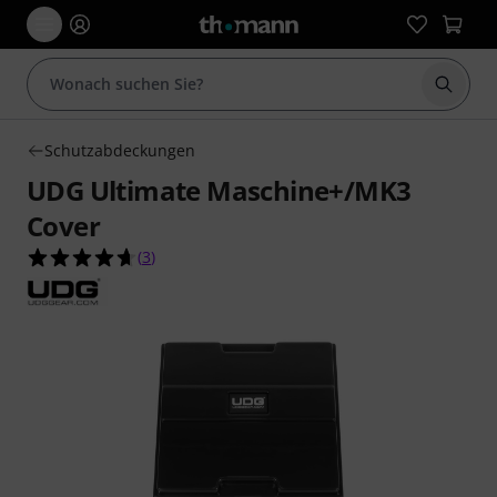
Suche 
Schutzabdeckungen
UDG Ultimate Maschine+/MK3
Cover
4.7 von 5 Sternen aus 3 Kundenbewertungen
(
3
)