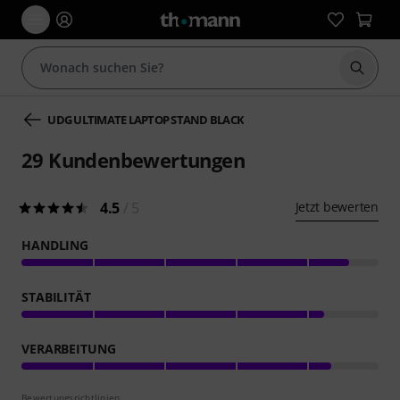
Suche 
UDG ULTIMATE LAPTOP STAND BLACK
29
Kundenbewertungen
4.5
/ 5
Jetzt bewerten
HANDLING
STABILITÄT
VERARBEITUNG
Bewertungsrichtlinien