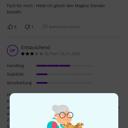
Fazit für mich : Hätte ich gleich den Magma Ständer
bestellt.
6
1
BEWERTUNG MELDEN
Enttäuschend
DP
DJ Poerl 26.01.2026
Handling
Stabilität
Verarbeitung
Habe mir ausversehen diesen bestellt und von der
Konkurrenz (30€ billiger), den selben bestellt und es war
wirklich 1:1 der selbe (bis auf das UDG Logo und die Tasche
welche dabei ist).
Zufälligerweise waren bei der billig Version die
Schweißpunkte besser angebracht, weshalb er deutlich