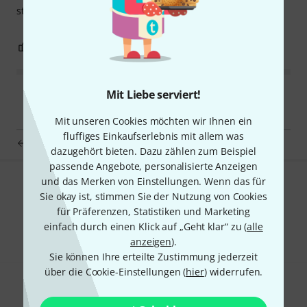
stabiler stand.
0
0
BEWERTUNG MELDEN
Mit Liebe serviert!
Mit unseren Cookies möchten wir Ihnen ein
fluffiges Einkaufserlebnis mit allem was
UDG Ultimate Laptop Stand Black
dazugehört bieten. Dazu zählen zum Beispiel
passende Angebote, personalisierte Anzeigen
und das Merken von Einstellungen. Wenn das für
Gefällt Ihnen, was Sie sehen?
Sie okay ist, stimmen Sie der Nutzung von Cookies
für Präferenzen, Statistiken und Marketing
Teilen
Hilfe & Feedback
einfach durch einen Klick auf „Geht klar“ zu (
alle
anzeigen
).
Sie können Ihre erteilte Zustimmung jederzeit
über die Cookie-Einstellungen (
hier
) widerrufen.