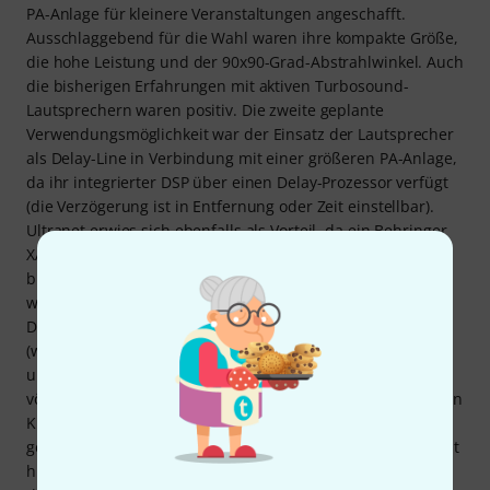
PA-Anlage für kleinere Veranstaltungen angeschafft.
Ausschlaggebend für die Wahl waren ihre kompakte Größe,
die hohe Leistung und der 90x90-Grad-Abstrahlwinkel. Auch
die bisherigen Erfahrungen mit aktiven Turbosound-
Lautsprechern waren positiv. Die zweite geplante
Verwendungsmöglichkeit war der Einsatz der Lautsprecher
als Delay-Line in Verbindung mit einer größeren PA-Anlage,
da ihr integrierter DSP über einen Delay-Prozessor verfügt
(die Verzögerung ist in Entfernung oder Zeit einstellbar).
Ultranet erwies sich ebenfalls als Vorteil, da ein Behringer
XAir-Mischpult verwendet wird. Die Lautsprecher kamen
bisher nur wenige Male zum Einsatz. Ihre Feuertaufe – im
wahrsten Sinne des Wortes – fand statt, als ein bekanntes
Duo die Schule besuchte. Sie funktionierten als PA-Anlage
(wir spielten zwei Lieder, eine Akustikgitarre, eine Violine
und ein Klavier) und waren für eine mittelgroße Turnhalle
völlig ausreichend. Die Lautsprecher haben einen neutralen
Klang, die Höhen sind wirklich brillant, und unten war
genügend Platz für die erwähnte Kombination. Natürlich ist
hier ein gutes Verhältnis gefragt, denn schließlich reichen