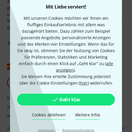
diese Lautsprecher allein nicht aus, um eine Rockband zu
Mit Liebe serviert!
gründen. Vielseitige Bedienelemente und Funktionen,
Ultranet, zwei analoge Eingänge, Neigungswinkel im
Mit unseren Cookies möchten wir Ihnen ein
Rackeinbau, kompakte Größe, ausreichend Leistung. Bisher
fluffiges Einkaufserlebnis mit allem was
gibt es nichts zu beanstanden.
dazugehört bieten. Dazu zählen zum Beispiel
passende Angebote, personalisierte Anzeigen
3
0
BEWERTUNG MELDEN
und das Merken von Einstellungen. Wenn das für
Sie okay ist, stimmen Sie der Nutzung von Cookies
für Präferenzen, Statistiken und Marketing
einfach durch einen Klick auf „Geht klar“ zu (
alle
Original zeigen
anzeigen
).
Sie können Ihre erteilte Zustimmung jederzeit
Spektakuläre Leistung
D4
über die Cookie-Einstellungen (
hier
) widerrufen.
Dj 4444 02.10.2024
Features
Geht klar
Sound
Cookies ablehnen
Weitere Infos
Verarbeitung
Ich habe ein Paar iQ8 und iQ15B gekauft und sie haben alle
·
Impressum
Datenschutzhinweise