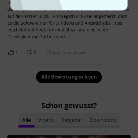
meine Erwartungen weit übertroffen. Atemberaubende
Vielseitigkeit, Druck und Klangqualität. Bei uns war es Liebe
auf den ersten Blick... Als Negativkritik sei angemerkt, dass
es die Software nur für Windows und Android gibt... das
erscheint mir heute unvorstellbar und eine echte
Dreistigkeit von Turbosound.
1
0
BEWERTUNG MELDEN
Alle Bewertungen lesen
Schon gewusst?
Alle
Videos
Ratgeber
Downloads