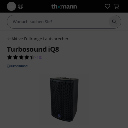
Suche 
Aktive Fullrange Lautsprecher
Turbosound iQ8
4.4 von 5 Sternen aus 10 Kundenbewertungen
(
10
)