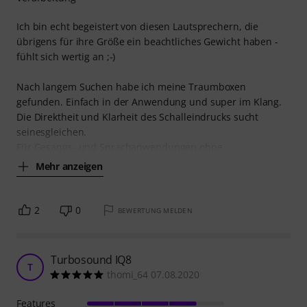
Ich bin echt begeistert von diesen Lautsprechern, die
übrigens für ihre Größe ein beachtliches Gewicht haben -
fühlt sich wertig an ;-)
Nach langem Suchen habe ich meine Traumboxen
gefunden. Einfach in der Anwendung und super im Klang.
Die Direktheit und Klarheit des Schalleindrucks sucht
seinesgleichen.
Für Gesangs- und Sprachanwendungen ohne
Mehr anzeigen
2
0
BEWERTUNG MELDEN
Turbosound IQ8
T
thomi_64 07.08.2020
Features