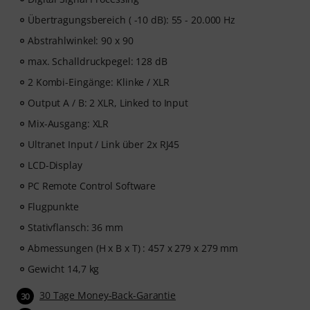
Übertragungsbereich ( -10 dB): 55 - 20.000 Hz
Abstrahlwinkel: 90 x 90
max. Schalldruckpegel: 128 dB
2 Kombi-Eingänge: Klinke / XLR
Output A / B: 2 XLR, Linked to Input
Mix-Ausgang: XLR
Ultranet Input / Link über 2x RJ45
LCD-Display
PC Remote Control Software
Flugpunkte
Stativflansch: 36 mm
Abmessungen (H x B x T) : 457 x 279 x 279 mm
Gewicht 14,7 kg
30 Tage Money-Back-Garantie
30