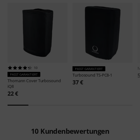
10
M
PASST GARANTIERT
PASST GARANTIERT
Turbosound
TS-PC8-1
Thomann
Cover Turbosound
37 €
iQ8
22 €
10
Kundenbewertungen