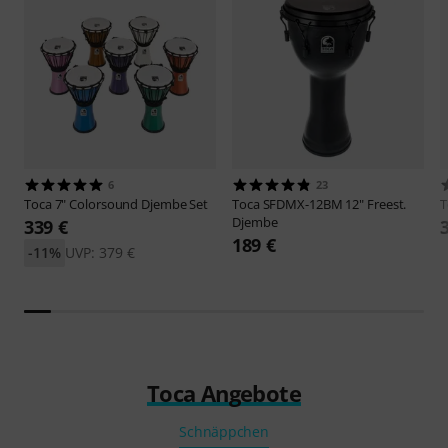
6
23
Toca
7" Colorsound Djembe Set
Toca
SFDMX-12BM 12" Freest.
T
Djembe
339 €
189 €
-11%
UVP: 379 €
Toca Angebote
Schnäppchen