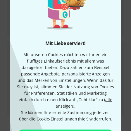
Testbericht
Tama Stewart Copeland 14“ x 5“ Signature Snaredrum
Mit Liebe serviert!
Mit unseren Cookies möchten wir Ihnen ein
fluffiges Einkaufserlebnis mit allem was
dazugehört bieten. Dazu zählen zum Beispiel
passende Angebote, personalisierte Anzeigen
und das Merken von Einstellungen. Wenn das für
Sie okay ist, stimmen Sie der Nutzung von Cookies
für Präferenzen, Statistiken und Marketing
Testbericht
einfach durch einen Klick auf „Geht klar“ zu (
alle
PDP Concept 14“ x 8“ Brushed Aluminum, Brass und
anzeigen
).
Bronze
Sie können Ihre erteilte Zustimmung jederzeit
über die Cookie-Einstellungen (
hier
) widerrufen.