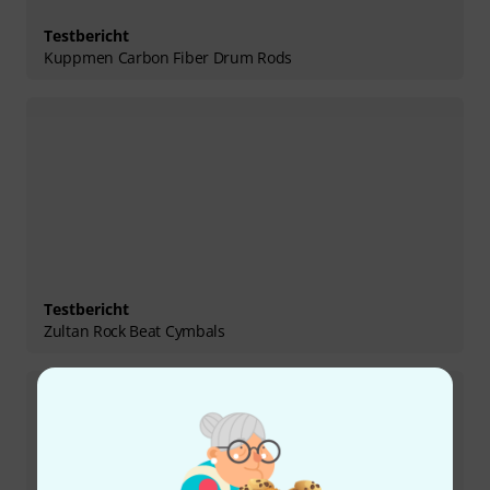
Testbericht
Kuppmen Carbon Fiber Drum Rods
Testbericht
Zultan Rock Beat Cymbals